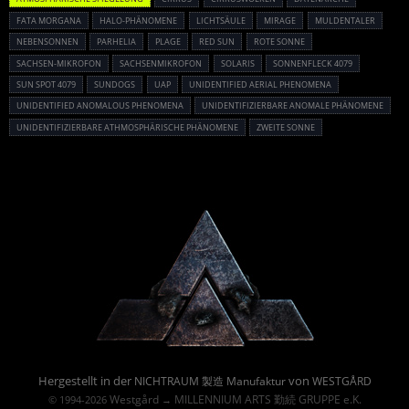
FATA MORGANA
HALO-PHÄNOMENE
LICHTSÄULE
MIRAGE
MULDENTALER
NEBENSONNEN
PARHELIA
PLAGE
RED SUN
ROTE SONNE
SACHSEN-MIKROFON
SACHSENMIKROFON
SOLARIS
SONNENFLECK 4079
SUN SPOT 4079
SUNDOGS
UAP
UNIDENTIFIED AERIAL PHENOMENA
UNIDENTIFIED ANOMALOUS PHENOMENA
UNIDENTIFIZIERBARE ANOMALE PHÄNOMENE
UNIDENTIFIZIERBARE ATHMOSPHÄRISCHE PHÄNOMENE
ZWEITE SONNE
Powered By :
Hergestellt in der
von
NICHTRAUM 製造 Manufaktur
WESTGÅRD
Westgård
MILLENNIUM ARTS 勤続 GRUPPE e.K.
© 1994-2026
→