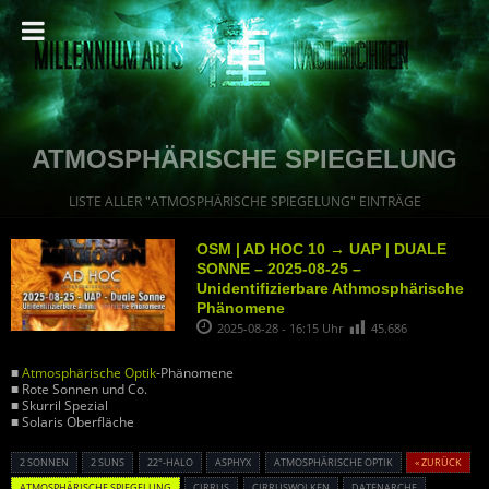
ATMOSPHÄRISCHE SPIEGELUNG
LISTE ALLER "ATMOSPHÄRISCHE SPIEGELUNG" EINTRÄGE
OSM | AD HOC 10 → UAP | DUALE
SONNE – 2025-08-25 –
Unidentifizierbare Athmosphärische
Phänomene
2025-08-28 - 16:15 Uhr
45.686
■
Atmosphärische Optik
-Phänomene
■ Rote Sonnen und Co.
■ Skurril Spezial
■ Solaris Oberfläche
2 SONNEN
2 SUNS
22°-HALO
ASPHYX
ATMOSPHÄRISCHE OPTIK
« ZURÜCK
ATMOSPHÄRISCHE SPIEGELUNG
CIRRUS
CIRRUSWOLKEN
DATENARCHE