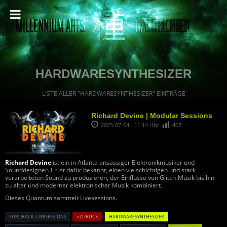
HARDWARESYNTHESIZER
LISTE ALLER "HARDWARESYNTHESIZER" EINTRÄGE
Richard Devine | Modular Sessions
2025-07-04 - 11:14 Uhr
407
Richard Devine
ist ein in Atlanta ansässiger Elektronikmusiker und
Sounddesigner. Er ist dafür bekannt, einen vielschichtigen und stark
verarbeiteten Sound zu produzieren, der Einflüsse von Glitch-Musik bis hin
zu alter und moderner elektronischer Musik kombiniert.
Dieses Quantum sammelt Livesessions.
EURORACK. LIVESESSIONS
« ZURÜCK
HARDWARESYNTHESIZER