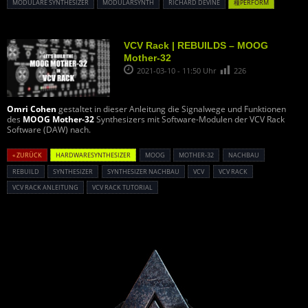
MODULARE SYNTHESIZER
MODULARSYNTH
RICHARD DEVINE
種PERFORM
VCV Rack | REBUILDS – MOOG
Mother-32
2021-03-10 - 11:50 Uhr
226
Omri Cohen
gestaltet in dieser Anleitung die Signalwege und Funktionen
des
MOOG Mother-32
Synthesizers mit Software-Modulen der VCV Rack
Software (DAW) nach.
« ZURÜCK
HARDWARESYNTHESIZER
MOOG
MOTHER-32
NACHBAU
REBUILD
SYNTHESIZER
SYNTHESIZER NACHBAU
VCV
VCV RACK
VCV RACK ANLEITUNG
VCV RACK TUTORIAL