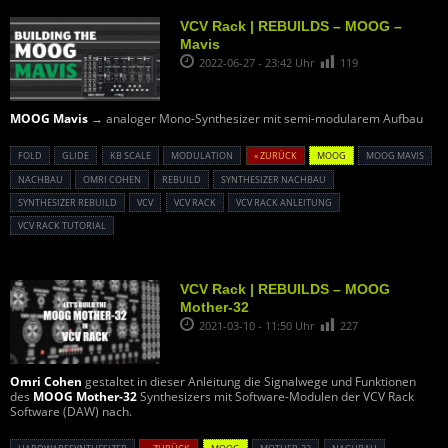
VCV Rack | REBUILDS – MOOG –
Mavis
2022-06-27 - 23:42 Uhr
119
MOOG Mavis
→ analoger Mono-Synthesizer mit semi-modularem Aufbau
FOLD
GLIDE
KB SCALE
MODULATION
« ZURÜCK
MOOG
MOOG MAVIS
NACHBAU
OMRI COHEN
REBUILD
SYNTHESIZER NACHBAU
SYNTHESIZER REBUILD
VCV
VCV RACK
VCV RACK ANLEITUNG
VCV RACK TUTORIAL
VCV Rack | REBUILDS – MOOG
Mother-32
2021-03-10 - 11:50 Uhr
227
Omri Cohen
gestaltet in dieser Anleitung die Signalwege und Funktionen
des
MOOG Mother-32
Synthesizers mit Software-Modulen der VCV Rack
Software (DAW) nach.