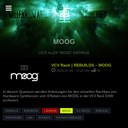
MOOG
LISTE ALLER "MOOG" EINTRÄGE
VCV Rack | REBUILDS – MOOG
2025-01-04 - 17:25 Uhr
87
In diesem Quantum werden Anleitungen für den virtuellen Nachbau von
Hardware-Synthesizer und -Effekten von MOOG in der VCV Rack DAW
archiviert.
ASHEVILLE
BOB MOOG
« ZURÜCK
MOOG
R.A. MOOG
REBUILDS
SYNTHESIZER
USA
VCV RACK
VCV RACK REBUILDS