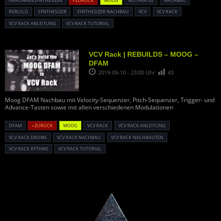
HARDWARESYNTHESIZER
« ZURÜCK
MOOG
MOTHER-32
NACHBAU
REBUILD
SYNTHESIZER
SYNTHESIZER NACHBAU
VCV
VCV RACK
VCV RACK ANLEITUNG
VCV RACK TUTORIAL
VCV Rack | REBUILDS – MOOG –
DFAM
2019-09-10 - 23:00 Uhr
43
Moog DFAM Nachbau mit Velocity-Sequenzer, Pitch-Sequenzer, Trigger- und
Advance-Tasten sowie mit allen verschiedenen Modulationen
DFAM
« ZURÜCK
MOOG
VCV RACK
VCV RACK ANLEITUNG
VCV RACK DRUMS
VCV RACK NACHBAU
VCV RACK NACHBAUTEN
VCV RACK RYTHMS
VCV RACK TUTORIAL