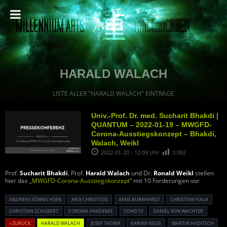
HARALD WALACH
LISTE ALLER "HARALD WALACH" EINTRÄGE
Univ.-Prof. Dr. med. Sucharit Bhakdi |
QUANTUM – 2022-01-19 – MWGFD-
Corona-Ausstiegskonzept – Bhakdi,
Walach, Weikl
2022-01-20 - 12:09 Uhr
3.092
Prof.
Sucharit Bhakdi
, Prof.
Harald Walach
und Dr.
Ronald Weikl
stellen
hier das „
MWGFD-Corona-Ausstiegskonzept
“ mit 10 Forderungen vor
ANDREAS SÖNNICHSEN
ARIS CHRISTIDIS
ARNE BURKHARDT
CHRISTIAN FIALA
CHRISTIAN SCHUBERT
CORONA-PANDEMIE
COVID19
DANIEL VON WACHTER
« ZURÜCK
HARALD WALACH
JOSEF THOMA
KARINA REISS
MARTIN HADITSCH