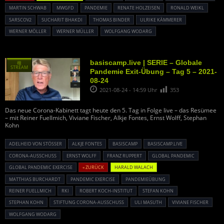
MARTIN SCHWAB
MWGFD
PANDEMIE
RENATE HOLZEISEN
RONALD WEIKL
SARSCOV2
SUCHARIT BHAKDI
THOMAS BINDER
ULRIKE KÄMMERER
WERNER MÖLLER
WERNER MÜLLER
WOLFGANG WODARG
basiscamp.live | SERIE – Globale
種
STREAM
Pandemie Exit-Übung – Tag 5 – 2021-
08-24
2021-08-24 - 14:59 Uhr
353
Das neue Corona-Kabinett tagt heute den 5. Tag in Folge live – das Resümee
– mit Reiner Fuellmich, Viviane Fischer, Alkje Fontes, Ernst Wolff, Stephan
Kohn
ADELHEID VON STÖSSER
ALKJE FONTES
BASISCAMP
BASISCAMP.LIVE
CORONA-AUSSCHUSS
ERNST WOLFF
FRANZ RUPPERT
GLOBAL PANDEMIC
GLOBAL PANDEMIC EXERCISE
« ZURÜCK
HARALD WALACH
MATTHIAS BURCHARDT
PANDEMIC EXERCISE
PANDEMIEÜBUNG
REINER FUELLMICH
RKI
ROBERT KOCH-INSTITUT
STEFAN KOHN
STEPHAN KOHN
STIFTUNG CORONA-AUSSCHUSS
ULI MASUTH
VIVIANE FISCHER
WOLFGANG WODARG