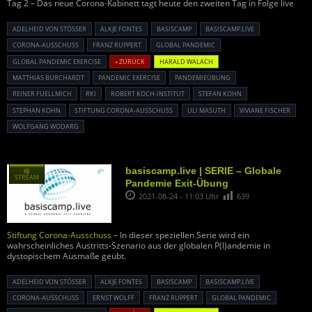
Tag 2 – Das neue Corona-Kabinett tagt heute den zweiten Tag in Folge live
ADELHEID VON STÖSSER
ALKJE FONTES
BASISCAMP
BASISCAMP.LIVE
CORONA-AUSSCHUSS
FRANZ RUPPERT
GLOBAL PANDEMIC
GLOBAL PANDEMIC EXERCISE
« ZURÜCK
HARALD WALACH
MATTHIAS BURCHARDT
PANDEMIC EXERCISE
PANDEMIEÜBUNG
REINER FUELLMICH
RKI
ROBERT KOCH-INSTITUT
STEFAN KOHN
STEPHAN KOHN
STIFTUNG CORONA-AUSSCHUSS
ULI MASUTH
VIVIANE FISCHER
WOLFGANG WODARG
basiscamp.live | SERIE – Globale
種
STREAM
Pandemie Exit-Übung
2021-08-24 - 11:03 Uhr
639
Stiftung Corona-Ausschuss
– In dieser speziellen Serie wird ein
wahrscheinliches Austritts-Szenario aus der globalen P(l)andemie in
dystopischem Ausmaße geübt.
ADELHEID VON STÖSSER
ALKJE FONTES
BASISCAMP
BASISCAMP.LIVE
CORONA-AUSSCHUSS
ERNST WOLFF
FRANZ RUPPERT
GLOBAL PANDEMIC