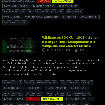
GLOBAL PANDEMIC EXERCISE
« ZURÜCK
HARALD WALACH
MATTHIAS BURCHARDT
PANDEMIC EXERCISE
PANDEMIEÜBUNG
REINER FUELLMICH
RKI
ROBERT KOCH-INSTITUT
STEFAN KOHN
STEPHAN KOHN
STIFTUNG CORONA-AUSSCHUSS
ULI MASUTH
VIVIANE FISCHER
WOLFGANG WODARG
Wikihausen | DOKU – 2017 – Zensur –
die organisierte Manipulation der
Wikipedia und anderer Medien
2017-11-15 - 21:12 Uhr
256
In der Wikipedia gibt es totalitäre bzw. mafiöse Sozialstrukturen, die in Teilen
der Online- Enzyklopädie eine sachliche Diskussion bzw. Editierung von
Artikeln unmöglich machen. Besonders in politischen und
sozialwissenschaftlichen Themenfeldern agieren einige besonders
problematische Sichter und Administratoren.
ADMINISTRATOR
AMADEU ANTONIO STIFTUNG
ANETTA KAHANE
ANTIFA
BERICHTBESTATTER
BÜROKRAT
COMPACT MAGAZIN
DANIELE GANSER
DIRK POHLMANN
EDELSEIDENER
EHAB
ESOWATCH
GEHEIMARMEE
GLADIO
GWUP
« ZURÜCK
HARALD WALACH
HERMANN PLOPPA
ITTI
JMB 1982
JULIA SCHRAMM
KEN JEBSEN
KENFM
KOPILOT
KUEBI