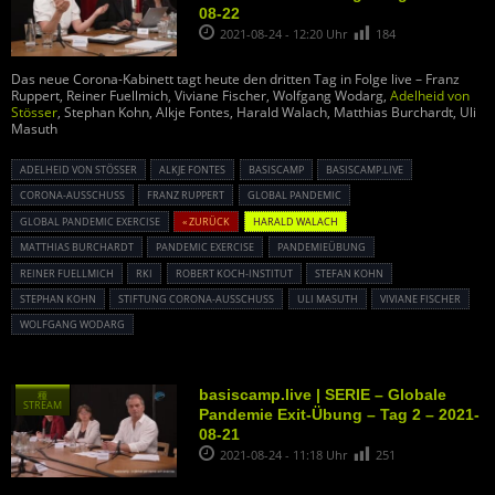
08-22
2021-08-24 - 12:20 Uhr
184
Das neue Corona-Kabinett tagt heute den dritten Tag in Folge live – Franz
Ruppert, Reiner Fuellmich, Viviane Fischer, Wolfgang Wodarg,
Adelheid von
Stösser
, Stephan Kohn, Alkje Fontes, Harald Walach, Matthias Burchardt, Uli
Masuth
ADELHEID VON STÖSSER
ALKJE FONTES
BASISCAMP
BASISCAMP.LIVE
CORONA-AUSSCHUSS
FRANZ RUPPERT
GLOBAL PANDEMIC
GLOBAL PANDEMIC EXERCISE
« ZURÜCK
HARALD WALACH
MATTHIAS BURCHARDT
PANDEMIC EXERCISE
PANDEMIEÜBUNG
REINER FUELLMICH
RKI
ROBERT KOCH-INSTITUT
STEFAN KOHN
STEPHAN KOHN
STIFTUNG CORONA-AUSSCHUSS
ULI MASUTH
VIVIANE FISCHER
WOLFGANG WODARG
basiscamp.live | SERIE – Globale
種
STREAM
Pandemie Exit-Übung – Tag 2 – 2021-
08-21
2021-08-24 - 11:18 Uhr
251