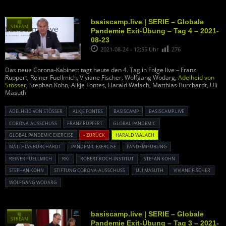
basiscamp.live | SERIE – Globale
種
STREAM
Pandemie Exit-Übung – Tag 4 – 2021-
08-23
2021-08-24 - 12:55 Uhr
276
Das neue Corona-Kabinett tagt heute den 4. Tag in Folge live – Franz
Ruppert, Reiner Fuellmich, Viviane Fischer, Wolfgang Wodarg,
Adelheid von
Stösser
, Stephan Kohn, Alkje Fontes, Harald Walach, Matthias Burchardt, Uli
Masuth
ADELHEID VON STÖSSER
ALKJE FONTES
BASISCAMP
BASISCAMP.LIVE
CORONA-AUSSCHUSS
FRANZ RUPPERT
GLOBAL PANDEMIC
GLOBAL PANDEMIC EXERCISE
« ZURÜCK
HARALD WALACH
MATTHIAS BURCHARDT
PANDEMIC EXERCISE
PANDEMIEÜBUNG
REINER FUELLMICH
RKI
ROBERT KOCH-INSTITUT
STEFAN KOHN
STEPHAN KOHN
STIFTUNG CORONA-AUSSCHUSS
ULI MASUTH
VIVIANE FISCHER
WOLFGANG WODARG
basiscamp.live | SERIE – Globale
種
STREAM
Pandemie Exit-Übung – Tag 3 – 2021-