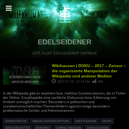
EDELSEIDENER
LISTE ALLER "EDELSEIDENER" EINTRÄGE
Wikihausen | DOKU – 2017 – Zensur –
die organisierte Manipulation der
Wikipedia und anderer Medien
2017-11-15 - 21:12 Uhr
256
In der Wikipedia gibt es totalitäre bzw. mafiöse Sozialstrukturen, die in Teilen
der Online- Enzyklopädie eine sachliche Diskussion bzw. Editierung von
Artikeln unmöglich machen. Besonders in politischen und
sozialwissenschaftlichen Themenfeldern agieren einige besonders
problematische Sichter und Administratoren.
ADMINISTRATOR
AMADEU ANTONIO STIFTUNG
ANETTA KAHANE
ANTIFA
BERICHTBESTATTER
BÜROKRAT
COMPACT MAGAZIN
DANIELE GANSER