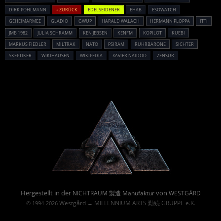
DIRK POHLMANN
« ZURÜCK
EDELSEIDENER
EHAB
ESOWATCH
GEHEIMARMEE
GLADIO
GWUP
HARALD WALACH
HERMANN PLOPPA
ITTI
JMB 1982
JULIA SCHRAMM
KEN JEBSEN
KENFM
KOPILOT
KUEBI
MARKUS FIEDLER
MILTRAK
NATO
PSIRAM
RUHRBARONE
SICHTER
SKEPTIKER
WIKIHAUSEN
WIKIPEDIA
XAVIER NAIDOO
ZENSUR
Powered By :
Hergestellt in der
von
NICHTRAUM 製造 Manufaktur
WESTGÅRD
Westgård
MILLENNIUM ARTS 勤続 GRUPPE e.K.
© 1994-2026
→