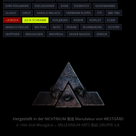
DIRK POHLMANN
EDELSEIDENER
EHAB
ESOWATCH
GEHEIMARMEE
GLADIO
GWUP
HARALD WALACH
HERMANN PLOPPA
ITTI
JMB 1982
« ZURÜCK
JULIA SCHRAMM
KEN JEBSEN
KENFM
KOPILOT
KUEBI
MARKUS FIEDLER
MILTRAK
NATO
PSIRAM
RUHRBARONE
SICHTER
SKEPTIKER
WIKIHAUSEN
WIKIPEDIA
XAVIER NAIDOO
ZENSUR
Powered By :
Hergestellt in der
von
NICHTRAUM 製造 Manufaktur
WESTGÅRD
Westgård
MILLENNIUM ARTS 勤続 GRUPPE e.K.
© 1994-2026
→