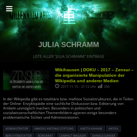
JULIA SCHRAMM
LISTE ALLER "JULIA SCHRAMM" EINTRÄGE
Wikihausen | DOKU – 2017 – Zensur –
die organisierte Manipulation der
Wikipedia und anderer Medien
2017-11-15 - 21:12 Uhr
256
In der Wikipedia gibt es totalitäre bzw. mafiöse Sozialstrukturen, die in Teilen
der Online- Enzyklopädie eine sachliche Diskussion bzw. Editierung von
Artikeln unmöglich machen. Besonders in politischen und
sozialwissenschaftlichen Themenfeldern agieren einige besonders
problematische Sichter und Administratoren.
ADMINISTRATOR
AMADEU ANTONIO STIFTUNG
ANETTA KAHANE
ANTIFA
BERICHTBESTATTER
BÜROKRAT
COMPACT MAGAZIN
DANIELE GANSER