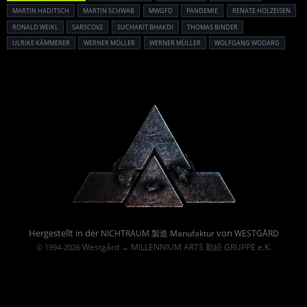
MARTIN HADITSCH
MARTIN SCHWAB
MWGFD
PANDEMIE
RENATE HOLZEISEN
RONALD WEIKL
SARSCOV2
SUCHARIT BHAKDI
THOMAS BINDER
ULRIKE KÄMMERER
WERNER MÖLLER
WERNER MÜLLER
WOLFGANG WODARG
Powered By :
Hergestellt in der
von
NICHTRAUM 製造 Manufaktur
WESTGÅRD
Westgård
MILLENNIUM ARTS 勤続 GRUPPE e.K.
© 1994-2026
→