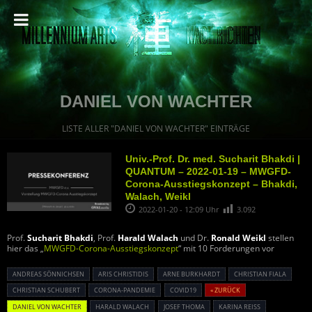
DANIEL VON WACHTER
LISTE ALLER "DANIEL VON WACHTER" EINTRÄGE
Univ.-Prof. Dr. med. Sucharit Bhakdi |
QUANTUM – 2022-01-19 – MWGFD-
Corona-Ausstiegskonzept – Bhakdi,
Walach, Weikl
2022-01-20 - 12:09 Uhr
3.092
Prof.
Sucharit Bhakdi
, Prof.
Harald Walach
und Dr.
Ronald Weikl
stellen
hier das „
MWGFD-Corona-Ausstiegskonzept
“ mit 10 Forderungen vor
ANDREAS SÖNNICHSEN
ARIS CHRISTIDIS
ARNE BURKHARDT
CHRISTIAN FIALA
CHRISTIAN SCHUBERT
CORONA-PANDEMIE
COVID19
« ZURÜCK
DANIEL VON WACHTER
HARALD WALACH
JOSEF THOMA
KARINA REISS