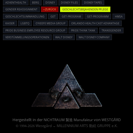
ADVENTHEALTH
BERG
DISNEY
DISNEY FILES
DISNEY TAPES
GENDER REASSIGNMENT
« ZURÜCK
GESCHLECHTSBEJAHENDEN PFLEGE
GESCHLECHTSUMWANDLUNG
GET
GET-PROGRAM
GET-PROGRAMM
HMSA
KAISER
LGBTQ
O'KEEFE MEDIA GROUP
ORLANDO HEALTH CAST ADVANTAGE
PRIDE BUSINESS EMPLOYEE RESOURCE GROUP
PRIDE THINK TANK
TRANSGENDER
VERSTÜMMELUNGSOPERATIONEN
WALT DISNEY
WALT DISNEY COMPANY
Powered By :
Hergestellt in der
von
NICHTRAUM 製造 Manufaktur
WESTGÅRD
Westgård
MILLENNIUM ARTS 勤続 GRUPPE e.K.
© 1994-2026
→