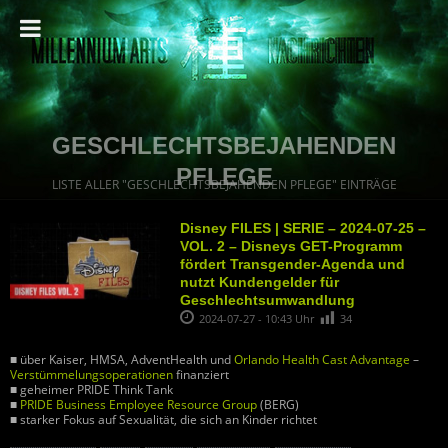
GESCHLECHTSBEJAHENDEN
PFLEGE
LISTE ALLER "GESCHLECHTSBEJAHENDEN PFLEGE" EINTRÄGE
Disney FILES | SERIE – 2024-07-25 –
VOL. 2 – Disneys GET-Programm
fördert Transgender-Agenda und
nutzt Kundengelder für
Geschlechtsumwandlung
2024-07-27 - 10:43 Uhr
34
■ über Kaiser, HMSA, AdventHealth und
Orlando Health Cast Advantage
–
Verstümmelungsoperationen
finanziert
■ geheimer PRIDE Think Tank
■
PRIDE Business Employee Resource Group
(BERG)
■ starker Fokus auf Sexualität, die sich an Kinder richtet