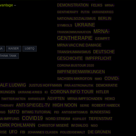
DEMONSTRATION
dvantage
–
FELIKS
MRNA-
GENTHERAPY
PUTIN
UKRAINEKRIEG
BERLIN
NATIONALSOZIALISMUS
UKRAINE
SYMBOLS
MRNA-
TRANSKOMMUNIKATION
GENTHERAPIE
GEIMPFT
MRNA VACCINE DAMAGE
SA
KAISER
LGBTQ
DEUTSCHE
TRANSHUMANISMUS
THINK TANK
GESCHICHTE
IMPFPFLICHT
CORONA BUSTOUR 2020
IMPFNEBENWIRKUNGEN
COVID-
SACHSEN-MIKROFON
NWO
ALF LUDWIG
JUSTUS HOFFMANN
DEMOKRATIE
PRÄ-ASTRONAUTIK
CORONA INFO TOUR
HITLER
IRKUNGEN
UKRAINE-KRIEG
KI
ÄGYPTEN
MRNA-IMPFSCHADEN
HEIKO
TWITTER AKTEN
AHRWEILER
ANTI-SPIEGEL-TV
HIGH NOON
ROBERT HABECK
 THERAPY
SERIE
NATO
BITWIG TUTORIAL
BUNDESTAG
ANG
PEI
ANTISEMITISMUS
COVID19
A-IMPFUNG
NORD STREAM
TIEFENSTAAT
KOPILOT
DIRK POHLMANN
CHRISTOF MISERÉ
IM DIALOG
NGO
UFO
DIE GRÜNEN
ISE
FBI
JOHANNES CLASEN
POLIZEIGEWALT