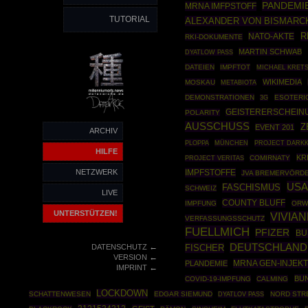
PANDEMI
MRNA IMFPSTOFF
TUTORIAL
ALEXANDER VON BISMARC
R
NATO-AKTE
RKI-DOKUMENTE
MARTIN SCHWAB
DYATLOW PASS
DATEIEN
IMPFTOT
MICHAEL KRET
WIKIMEDIA
MOSKAU
METABIOTA
DEMONSTRATIONEN
ESOTERI
3G
GEISTERERSCHEIN
POLARITY
AUSSCHUSS
Z
EVENT 201
ARCHIV
PLOPPA
MÜNCHEN
PROJECT DARK
HILFE
KR
COMIRNATY
PROJECT VERITAS
NETZWERK
IMPFSTOFFE
JVA BREMERVÖRD
USA
FASCHISMUS
SCHWEIZ
LIVE
COUNTY BLUFF
IMPFUNG
ORW
UNTERSTÜTZEN!
VIVIA
VERFASSUNGSSCHUTZ
FUELLMICH
PFIZER
BU
←
DEUTSCHLAND
DATENSCHUTZ
FISCHER
←
VERSION
MRNA GEN-INJEKT
PLANDEMIE
←
IMPRINT
BU
COVID-19-IMPFUNG
CALMING
LOCKDOWN
SCHATTENWESEN
EDGAR SIEMUND
NORD STR
DYATLOV PASS