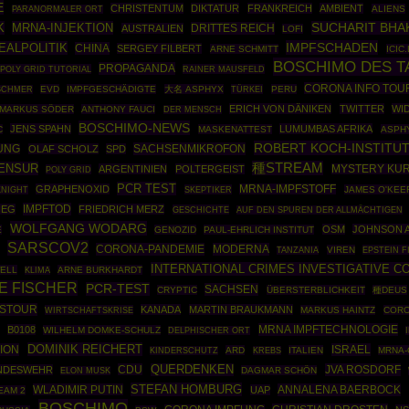
E
CHRISTENTUM
DIKTATUR
FRANKREICH
AMBIENT
ALIENS
PARANORMALER ORT
K
MRNA-INJEKTION
SUCHARIT BHA
DRITTES REICH
AUSTRALIEN
LOFI
IMPFSCHADEN
EALPOLITIK
CHINA
SERGEY FILBERT
ARNE SCHMITT
ICIC
BOSCHIMO DES T
PROPAGANDA
POLY GRID TUTORIAL
RAINER MAUSFELD
CORONA INFO TOUR
EVD
IMPFGESCHÄDIGTE
大名 ASPHYX
TÜRKEI
PERU
SCHMER
ERICH VON DÄNIKEN
TWITTER
WI
MARKUS SÖDER
ANTHONY FAUCI
DER MENSCH
BOSCHIMO-NEWS
JENS SPAHN
LUMUMBAS AFRIKA
C
MASKENATTEST
ASPH
ROBERT KOCH-INSTITU
SACHSENMIKROFON
UNG
OLAF SCHOLZ
SPD
種STREAM
ENSUR
ARGENTINIEN
POLTERGEIST
MYSTERY KU
POLY GRID
PCR TEST
GRAPHENOXID
MRNA-IMPFSTOFF
KNIGHT
SKEPTIKER
JAMES O'KEE
IMPFTOD
IEG
FRIEDRICH MERZ
GESCHICHTE
AUF DEN SPUREN DER ALLMÄCHTIGEN
WOLFGANG WODARG
OSM
JOHNSON 
E
GENOZID
PAUL-EHRLICH INSTITUT
SARSCOV2
CORONA-PANDEMIE
MODERNA
VIREN
EPSTEIN F
TANZANIA
INTERNATIONAL CRIMES INVESTIGATIVE C
ELL
ARNE BURKHARDT
KLIMA
NE FISCHER
PCR-TEST
SACHSEN
CRYPTIC
ÜBERSTERBLICHKEIT
種DEUS
STOUR
KANADA
MARTIN BRAUKMANN
WIRTSCHAFTSKRISE
MARKUS HAINTZ
CORO
MRNA IMPFTECHNOLOGIE
B0108
WILHELM DOMKE-SCHULZ
DELPHISCHER ORT
DOMINIK REICHERT
ION
ISRAEL
ARD
ITALIEN
MRNA-
KINDERSCHUTZ
KREBS
CDU
QUERDENKEN
JVA ROSDORF
NDESWEHR
DAGMAR SCHÖN
ELON MUSK
STEFAN HOMBURG
WLADIMIR PUTIN
ANNALENA BAERBOCK
UAP
EAM 2
BOSCHIMO