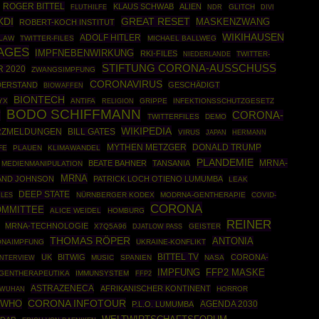
ROGER BITTEL
KLAUS SCHWAB
ALIEN
GLITCH
FLUTHILFE
NDR
DIVI
GREAT RESET
KDI
MASKENZWANG
ROBERT-KOCH INSTITUT
WIKIHAUSEN
ADOLF HITLER
.LAW
TWITTER-FILES
MICHAEL BALLWEG
AGES
IMPFNEBENWIRKUNG
RKI-FILES
TWITTER-
NIEDERLANDE
STIFTUNG CORONA-AUSSCHUSS
 2020
ZWANGSIMPFUNG
CORONAVIRUS
DERSTAND
GESCHÄDIGT
BIOWAFFEN
BIONTECH
YX
ANTIFA
GRIPPE
INFEKTIONSSCHUTZGESETZ
RELIGION
BODO SCHIFFMANN
T
CORONA-
TWITTERFILES
DEMO
WIKIPEDIA
RZMELDUNGEN
BILL GATES
VIRUS
HERMANN
JAPAN
MYTHEN METZGER
DONALD TRUMP
FE
PLAUEN
KLIMAWANDEL
PLANDEMIE
MRNA-
BEATE BAHNER
TANSANIA
MEDIENMANIPULATION
MRNA
AND JOHNSON
PATRICK LOCH OTIENO LUMUMBA
LEAK
DEEP STATE
ILES
NÜRNBERGER KODEX
MODRNA-GENTHERAPIE
COVID-
CORONA
OMMITTEE
ALICE WEIDEL
HOMBURG
REINER
MRNA-TECHNOLOGIE
X7Q5A96
GEISTER
DJATLOW PASS
THOMAS RÖPER
ANTONIA
NAIMPFUNG
UKRAINE-KONFLIKT
BITTEL TV
UK
BITWIG
CORONA-
MUSIC
SPANIEN
NASA
INTERVIEW
IMPFUNG
FFP2 MASKE
GENTHERAPEUTIKA
IMMUNSYSTEM
FFP2
ASTRAZENECA
AFRIKANISCHER KONTINENT
HORROR
WUHAN
CORONA INFOTOUR
WHO
AGENDA 2030
P.L.O. LUMUMBA