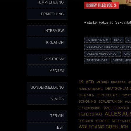
EMPFEHLUNG
ERMITTLUNG
■ starker Fokus auf Sexualität
INTERVIEW
ADVENTHEALTH
BERG
D
KREATION
GESCHLECHTSBEJAHENDEN PF
O'KEEFE MEDIA GROUP
ORL
LIVESTREAM
TRANSGENDER
VERSTÜMME
MEDIUM
19
AFD
MEXIKO
PROZESS
H
SONDERMELDUNG
DEUTSCHLAND
NORD STREAM 1
GRAPHEN
GENTHERAPIE
TWITT
STATUS
SCHÖNING
SOWJETUNION
HUN
ERSCHEINUNG
DANIELE GANSER
ALLES A
TIEFER STAAT
TERMIN
DRESDEN
YOUTUBE
MEDIZINISC
WOLFGANG GREULICH
TEST