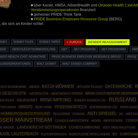
■ über Kaiser, HMSA, AdventHealth und
Orlando Health Cast A
Verstümmelungsoperationen
finanziert
■ geheimer PRIDE Think Tank
■
PRIDE Business Employee Resource Group
(BERG)
, die sich an Kinder richtet
ISNEY
DISNEY FILES
DISNEY TAPES
« ZURÜCK
GENDER REASSIGNMENT
LEGE
GESCHLECHTSUMWANDLUNG
GET
GET-PROGRAM
GET-PROGRAMM
HM
ANDO HEALTH CAST ADVANTAGE
PRIDE BUSINESS EMPLOYEE RESOURCE GROUP
PRIDE 
LUNGSOPERATIONEN
WALT DISNEY
WALT DISNEY COMPANY
R
DATENARCHE
KATJA WÖRMER
EIKO SCHOENING
INDIEN
HITLERS FLUCHT
 GESCHICHTE
MRNA-GENTHERAPIE NEBENW
GEOPOLITIK
NEW WORLD ORDER
RUSSLAND
MRNA IMPFUNG
GELEUGNET
ER FILES
ROBERT KENNEDY JR.
MWGFD
PFIZERBIONTECH
NEW YORK
QUERDENKEN 711
MRNA GENE
TER BIDEN
ANTI-SPIEGEL
HOMBURGSHINTERGRUND
TELEGRAM
PSIRAM
IMPFZW
2G
USSER MAINSTREAM
CORON
COVID19-IMPFSTOFFE
MORD
IMPFSTOFFE
LANDGERICHT GÖTTINGEN
COVID19-IMPFUNG
HE MASKE
POLY GRID ANLEITUNG
KARL LAUTERBACH
EU
CORONAKR
KÜNSTLICHE INTELLIGENZ
FLUTOPFERHILFE