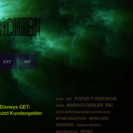
EXT
INT
JUSTUS P. HOFFMANN
DDR
WIEN
MARKUS FIEDLER
RKI
MARS
 Disneys GET-
utzt Kundengelder
NATO UNTERSUCHUNGSAUSSCHUSS
MRNA GEN-
BITWIG ANLEITUNG
THERAPIE
ANGELA MERKEL
AFRIKA
MULDENTALER