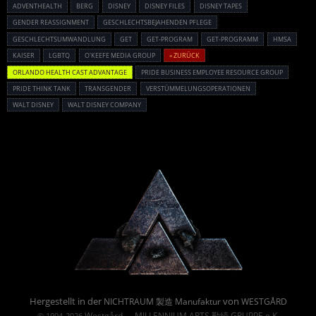
ADVENTHEALTH
BERG
DISNEY
DISNEY FILES
DISNEY TAPES
GENDER REASSIGNMENT
GESCHLECHTSBEJAHENDEN PFLEGE
GESCHLECHTSUMWANDLUNG
GET
GET-PROGRAM
GET-PROGRAMM
HMSA
KAISER
LGBTQ
O'KEEFE MEDIA GROUP
« ZURÜCK
ORLANDO HEALTH CAST ADVANTAGE
PRIDE BUSINESS EMPLOYEE RESOURCE GROUP
PRIDE THINK TANK
TRANSGENDER
VERSTÜMMELUNGSOPERATIONEN
WALT DISNEY
WALT DISNEY COMPANY
Powered By :
Hergestellt in der
von
NICHTRAUM 製造 Manufaktur
WESTGÅRD
Westgård
MILLENNIUM ARTS 勤続 GRUPPE e.K.
© 1994-2026
→