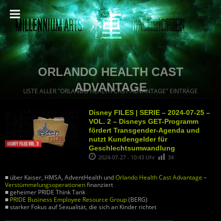
ORLANDO HEALTH CAST
ADVANTAGE
LISTE ALLER "ORLANDO HEALTH CAST ADVANTAGE" EINTRÄGE
Disney FILES | SERIE – 2024-07-25 –
VOL. 2 – Disneys GET-Programm
fördert Transgender-Agenda und
nutzt Kundengelder für
Geschlechtsumwandlung
2024-07-27 - 10:43 Uhr
34
■ über Kaiser, HMSA, AdventHealth und
Orlando Health Cast Advantage
–
Verstümmelungsoperationen
finanziert
■ geheimer PRIDE Think Tank
■
PRIDE Business Employee Resource Group
(BERG)
■ starker Fokus auf Sexualität, die sich an Kinder richtet