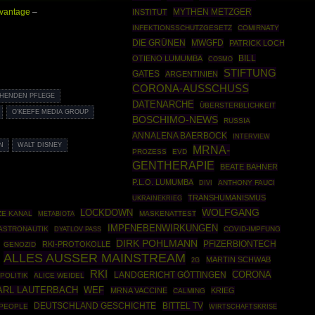
MYTHEN METZGER
dvantage
–
INSTITUT
INFEKTIONSSCHUTZGESETZ
COMIRNATY
DIE GRÜNEN
MWGFD
PATRICK LOCH
OTIENO LUMUMBA
BILL
COSMO
STIFTUNG
GATES
ARGENTINIEN
CORONA-AUSSCHUSS
HENDEN PFLEGE
DATENARCHE
ÜBERSTERBLICHKEIT
O'KEEFE MEDIA GROUP
BOSCHIMO-NEWS
RUSSIA
ANNALENA BAERBOCK
INTERVIEW
N
WALT DISNEY
MRNA-
PROZESS
EVD
GENTHERAPIE
BEATE BAHNER
P.L.O. LUMUMBA
ANTHONY FAUCI
DIVI
TRANSHUMANISMUS
UKRAINEKRIEG
WOLFGANG
LOCKDOWN
E KANAL
MASKENATTEST
METABIOTA
IMPFNEBENWIRKUNGEN
ASTRONAUTIK
COVID-IMPFUNG
DYATLOV PASS
DIRK POHLMANN
PFIZERBIONTECH
RKI-PROTOKOLLE
GENOZID
ALLES AUSSER MAINSTREAM
MARTIN SCHWAB
2G
RKI
CORONA
LANDGERICHT GÖTTINGEN
POLITIK
ALICE WEIDEL
ARL LAUTERBACH
WEF
MRNA VACCINE
KRIEG
CALMING
DEUTSCHLAND GESCHICHTE
BITTEL TV
PEOPLE
WIRTSCHAFTSKRISE