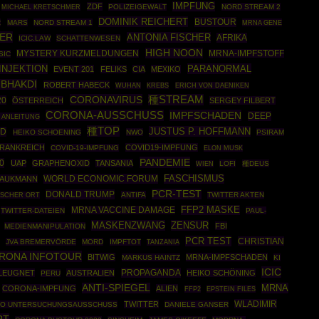
IMPFUNG
ZDF
POLIZEIGEWALT
NORD STREAM 2
MICHAEL KRETSCHMER
DOMINIK REICHERT
BUSTOUR
R
MARS
NORD STREAM 1
MRNA GENE
ER
ANTONIA FISCHER
AFRIKA
ICIC.LAW
SCHATTENWESEN
HIGH NOON
MYSTERY KURZMELDUNGEN
MRNA-IMPFSTOFF
SIC
INJEKTION
PARANORMAL
EVENT 201
FELIKS
CIA
MEXIKO
 BHAKDI
ROBERT HABECK
WUHAN
KREBS
ERICH VON DAENIKEN
CORONAVIRUS
種STREAM
20
ÖSTERREICH
SERGEY FILBERT
CORONA-AUSSCHUSS
IMPFSCHADEN
DEEP
 ANLEITUNG
種TOP
JUSTUS P. HOFFMANN
ND
HEIKO SCHOENING
NWO
PSIRAM
RANKREICH
COVID19-IMPFUNG
COVID-19-IMPFUNG
ELON MUSK
PANDEMIE
0
UAP
GRAPHENOXID
TANSANIA
LOFI
種DEUS
WIEN
WORLD ECONOMIC FORUM
FASCHISMUS
RAUKMANN
PCR-TEST
DONALD TRUMP
ANTIFA
TWITTER AKTEN
ISCHER ORT
FFP2 MASKE
MRNA VACCINE DAMAGE
TWITTER-DATEIEN
PAUL-
MASKENZWANG
ZENSUR
FBI
MEDIENMANIPULATION
PCR TEST
CHRISTIAN
JVA BREMERVÖRDE
MORD
IMPFTOT
TANZANIA
RONA INFOTOUR
BITWIG
MRNA-IMPFSCHADEN
MARKUS HAINTZ
KI
ICIC
PROPAGANDA
LEUGNET
AUSTRALIEN
HEIKO SCHÖNING
PERU
ANTI-SPIEGEL
MRNA
CORONA-IMPFUNG
ALIEN
FFP2
EPSTEIN FILES
WLADIMIR
TWITTER
TO UNTERSUCHUNGSAUSSCHUSS
DANIELE GANSER