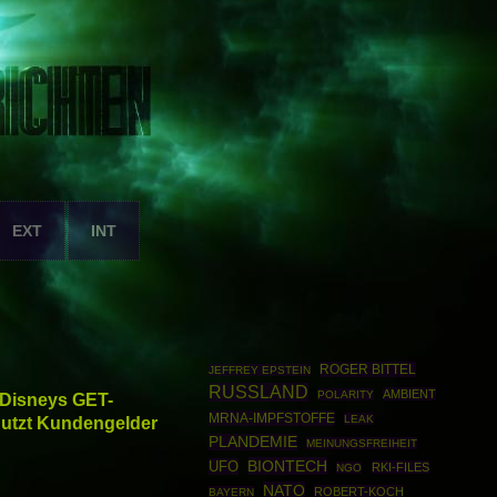
EXT
INT
ROGER BITTEL
JEFFREY EPSTEIN
RUSSLAND
AMBIENT
POLARITY
 Disneys GET-
MRNA-IMPFSTOFFE
utzt Kundengelder
LEAK
PLANDEMIE
MEINUNGSFREIHEIT
BIONTECH
UFO
RKI-FILES
NGO
NATO
ROBERT-KOCH
BAYERN