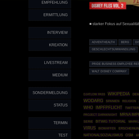
EMPFEHLUNG
ERMITTLUNG
■ starker Fokus auf Sexualität
INTERVIEW
ADVENTHEALTH
BERG
D
KREATION
GESCHLECHTSUMWANDLUNG
LIVESTREAM
PRIDE BUSINESS EMPLOYEE R
WALT DISNEY COMPANY
MEDIUM
SONDERMELDUNG
WIKIPEDIA
DEM
DJATLOW PASS
WODARG
SPANIEN
RELIGION
STATUS
WHO
IMPFPFLICHT
TWITTER
MRNA IMP
PROJECT DARKKNIGHT
BITWIG TUTORIAL
SERIE
MARKU
TERMIN
VIRUS
BIOWAFFEN
ERSCHEINU
TEST
NATIONALSOZIALISMUS
OSM
A