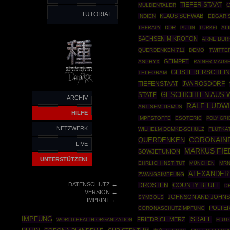
TIEFER STAAT
C
MULDENTALER
TUTORIAL
KLAUS SCHWAB
INDIEN
EDGAR 
THERAPY
DDR
PUTIN
TÜRKEI
AL
SACHSEN-MIKROFON
ARNE BUR
QUERDENKEN 711
DEMO
TWITTER
GEIMPFT
ASPHYX
RAINER MAUS
GEISTERERSCHEI
TELEGRAM
JVA ROSDORF
TIEFENSTAAT
GESCHICHTEN AUS 
STATE
ARCHIV
RALF LUDW
ANTISEMITISMUS
HILFE
IMPFSTOFFE
ESOTERIC
POLY GRI
NETZWERK
WILHELM DOMKE-SCHULZ
FLUTKA
CORONAIN
QUERDENKEN
LIVE
MARKUS FIE
SOWJETUNION
UNTERSTÜTZEN!
EHRLICH INSTITUT
MÜNCHEN
MRN
ALEXANDER
ZWANGSIMPFUNG
←
DATENSCHUTZ
DROSTEN
COUNTY BLUFF
D
←
VERSION
JOHNSON AND JOHN
SYMBOLS
←
IMPRINT
POLTE
CORONASCHUTZIMPFUNG
IMPFUNG
ISRAEL
FRIEDRICH MERZ
WORLD HEALTH ORGANIZATION
FLUT