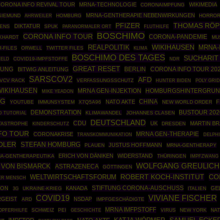
ORONA INFO REVIVAL TOUR
MRNA-TECHNOLOGIE
WIKIMEDIA
CORONAIMPFUNG
MRNA-GENTHERAPIE NEBENWIRKUNGEN
SIEMUND
AHRWEILER
HOMBURG
HORRO
THOMAS RÖP
PFIZER
DIKTATUR
IENS
SPUK
PARANORMALER ORT
FLUTHILFE
BOSCHIMO
CORONA INFO TOUR
CORONA-PANDEMIE
KHARDT
MU
WIKIHAUSEN
REALPOLITIK
MRNA-
-FILES
ORWELL
TWITTER FILES
KLIMA
BOSCHIMO DES TAGES
SUCHARIT
FELD
COVID19-IMPFSTOFFE
NDR
GREAT RESET
BERLIN
CORONA INFO TOUR 20
NUNG
BITWIG ANLEITUNG
SARSCOV2
AFD
VCV RACK
VERFASSUNGSSCHUTZ
POLY GRID
HUNTER BIDEN
WIKIHAUSEN
MRNA GEN-INJEKTION
HOMBURGSHINTERGRU
MIKE YEADON
IG
CHINA
NATO AKTE
F
YOUTUBE
IMMUNSYSTEM
X7Q5A96
NEW WORLD ORDER
DEMONSTRATION
BUSTOUR 202
D TUTORIAL
KLIMAWANDEL
JOHANNES CLASEN
DEUTSCHLAND
CDU
UK
MARTIN B
TASTROPHE
DRESDEN
KINDERSCHUTZ
FO TOUR
MRNA GEN-THERAPIE
CORONAKRISE
TRANSKOMMUNIKATION
DELPH
DLER
STEFAN HOMBURG
JUSTUS HOFFMANN
PLAUEN
MRNA-GENTHERAPY
ERICH VON DÄNIKEN
WIDERSTAND
A-GENTHERAPEUTIKA
THÜRINGEN
IMPFZWANG
WOLFGANG GREULICH
 VON BISMARCK
ASTRAZENECA
GÖTTINGEN
ROBERT KOCH-INSTITUT
CO
WELTWIRTSCHAFTSFORUM
ER MENSCH
STIFTUNG CORONA-AUSCHUSS
SON
KANADA
GE
UKRAINE-KRIEG
ITALIEN
3G
COVID19
VIVIANE FISCHER
RGEIST
NSDAP
ARD
IMPFGESCHÄDIGTE
MRNA IMFPSTOFF
SCHWEIZ
PEI
GESCHICHTE
VIRUS
NEW YORK
NA
OPFERHILFE