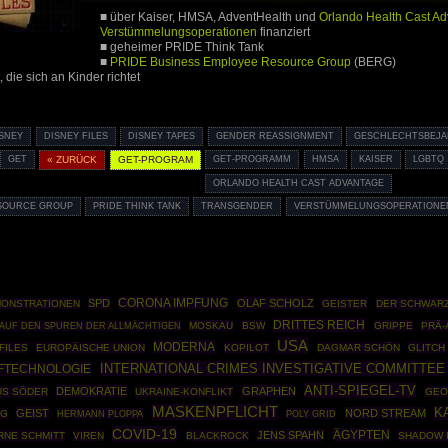
■ über Kaiser, HMSA, AdventHealth und
Orlando Health Cast A
Verstümmelungsoperationen
finanziert
■ geheimer PRIDE Think Tank
■
PRIDE Business Employee Resource Group
(BERG)
, die sich an Kinder richtet
ISNEY
DISNEY FILES
DISNEY TAPES
GENDER REASSIGNMENT
GESCHLECHTSBEJA
GET
« ZURÜCK
GET-PROGRAM
GET-PROGRAMM
HMSA
KAISER
LGBTQ
ORLANDO HEALTH CAST ADVANTAGE
ESOURCE GROUP
PRIDE THINK TANK
TRANSGENDER
VERSTÜMMELUNGSOPERATIONE
SPD
CORONA IMPFUNG
OLAF SCHOLZ
ONSTRATIONEN
GEISTER
DER SCHWARZ
DRITTES REICH
MOSKAU
BSW
GRIPPE
PRÄ-
AUF DEN SPUREN DER ALLMÄCHTIGEN
USA
MODERNA
FILES
EUROPÄISCHE UNION
KOPILOT
DAGMAR SCHÖN
GLITCH
INTERNATIONAL CRIMES INVESTIGATIVE COMMITTEE
FTECHNOLOGIE
ANTI-SPIEGEL-TV
DEMOKRATIE
GRAPHEN
S SÖDER
UKRAINE-KONFLIKT
GEO
MASKENPFLICHT
K
GEIST
NORD STREAM
NG
HERMANN PLOPPA
POLY GRID
COVID-19
ÄGYPTEN
JENS SPAHN
RNE SCHMITT
VIREN
BLACKROCK
SHADOW 