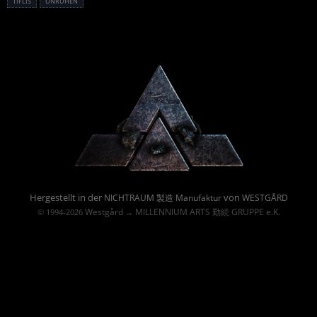
TIFLIS
UNRUHEN
Powered By :
Hergestellt in der
von
NICHTRAUM 製造 Manufaktur
WESTGÅRD
Westgård
MILLENNIUM ARTS 勤続 GRUPPE e.K.
© 1994-2026
→