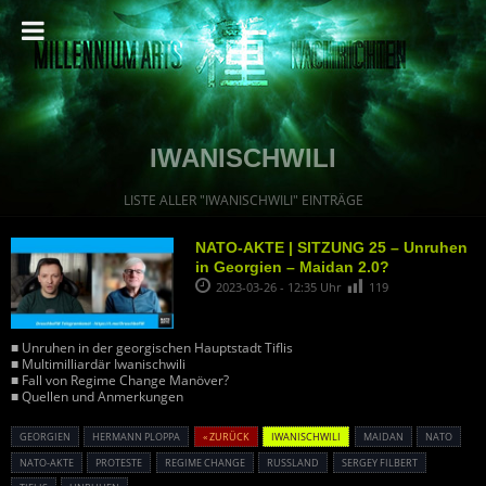
IWANISCHWILI
LISTE ALLER "IWANISCHWILI" EINTRÄGE
NATO-AKTE | SITZUNG 25 – Unruhen
in Georgien – Maidan 2.0?
2023-03-26 - 12:35 Uhr
119
■ Unruhen in der georgischen Hauptstadt Tiflis
■ Multimilliardär Iwanischwili
■ Fall von Regime Change Manöver?
■ Quellen und Anmerkungen
GEORGIEN
HERMANN PLOPPA
« ZURÜCK
IWANISCHWILI
MAIDAN
NATO
NATO-AKTE
PROTESTE
REGIME CHANGE
RUSSLAND
SERGEY FILBERT