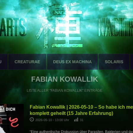
U
CREATURAE
DEUS EX MACHINA
SOLARIS
FABIAN KOWALLIK
LISTE ALLER "FABIAN KOWALLIK" EINTRÄGE
Fabian Kowallik | 2026-05-10 – So habe ich 
komplett geheilt (15 Jahre Erfahrung)
2026-05-10 - 13:00 Uhr
31
“Eine authentische Diskussion über Parasiten, Bakterien und de