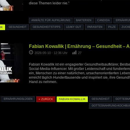
diese Themen leider nie.”
ANWÄLTE FÜR AUFKLÄRUNG
BAKTERIEN
CANDIDA
ERNÄHRU
IK
GESUNDHEIT
GESUNDHEITSTIPPS
LEAKY GUT
PARASITEN
PILZE
ZUCK
Fabian Kowallik | Ernährung – Gesundheit – 
2026-05-10 - 12:36 Uhr
27
Fabian Kowallik ist ein engagierter Gesundheitsaufklärer, Bestse
Social-Media-Influencer. Mit großer Leidenschaft und fundiertem 
ein, Menschen zu einer natürlichen, ursachenorientierten Leben
erreicht täglich Hunderttausende und inspiriert sie, ihre Gesundh
Hand zu nehmen.
ERNÄHRUNGSLÜGEN
« ZURÜCK
FABIAN KOWALLIK
GESUNDHEIT
GOTTESN
GOTTESNAHRUNG-KOCHBU