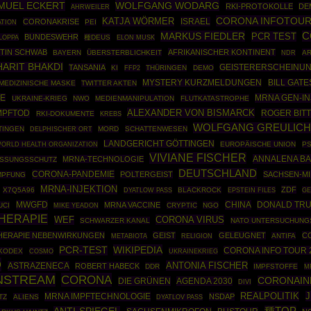
MUEL ECKERT
WOLFGANG WODARG
RKI-PROTOKOLLE
DE
AHRWEILER
CORONA INFOTOU
KATJA WÖRMER
ISRAEL
CORONAKRISE
PEI
TION
MARKUS FIEDLER
C
PCR TEST
BUNDESWEHR
LOPPA
種DEUS
ELON MUSK
TIN SCHWAB
AFRIKANISCHER KONTINENT
BAYERN
ÜBERSTERBLICHKEIT
AR
NDR
ARIT BHAKDI
TANSANIA
GEISTERERSCHEINU
KI
FFP2
THÜRINGEN
DEMO
MYSTERY KURZMELDUNGEN
BILL GATE
MEDIZINISCHE MASKE
TWITTER AKTEN
TE
MRNA GEN-IN
UKRAINE-KRIEG
NWO
MEDIENMANIPULATION
FLUTKATASTROPHE
ALEXANDER VON BISMARCK
MPFTOD
ROGER BIT
RKI-DOKUMENTE
KREBS
WOLFGANG GREULIC
TINGEN
MORD
SCHATTENWESEN
DELPHISCHER ORT
LANDGERICHT GÖTTINGEN
ORLD HEALTH ORGANIZATION
EUROPÄISCHE UNION
PS
VIVIANE FISCHER
ANNALENA B
MRNA-TECHNOLOGIE
SSUNGSSCHUTZ
DEUTSCHLAND
CORONA-PANDEMIE
POLTERGEIST
SACHSEN-M
IMPFUNG
MRNA-INJEKTION
ZDF
X7Q5A96
BLACKROCK
EPSTEIN FILES
GE
DYATLOW PASS
MWGFD
CHINA
DONALD TR
MRNA VACCINE
UCI
CRYPTIC
NGO
MIKE YEADON
HERAPIE
CORONA VIRUS
WEF
SCHWARZER KANAL
NATO UNTERSUCHUNG
HERAPIE NEBENWIRKUNGEN
GEIST
GELEUGNET
C
ANTIFA
METABIOTA
RELIGION
WIKIPEDIA
PCR-TEST
CORONA INFO TOUR 
KODEX
COSMO
UKRAINEKRIEG
O
ANTONIA FISCHER
ASTRAZENECA
ROBERT HABECK
DDR
IMPFSTOFFE
M
INSTREAM
CORONA
CORONAIN
DIE GRÜNEN
AGENDA 2030
DIVI
REALPOLITIK
J
MRNA IMPFTECHNOLOGIE
NSDAP
TZ
ALIENS
DYATLOV PASS