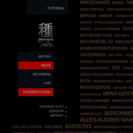
IMPFSCHADEN
SA
BITWIG
TUTORIAL
NORD STREAM 1
TRANSKOMMUNIKA
IMPFUNG
AMBIENT
HERMANN P
MAR
ASPHYX
PRÄ-ASTRONAUTIK
SUCH
MERKEL
EDGAR SIEMUND
INFO REVIVAL TOUR
POLARITY
ANTI-SPIEGEL-TV
NATO-AK
HOMBURGSHINTERGRUND
I
LAUTERBACH
POLY GRID
GÖT
ARCHIV
JUSTUS HOFFMANN
W
TANZANIA
HILFE
ICIC
MEINUNGSFREIHEIT
VERFA
NETZWERK
ERICH VON DÄNIKEN
COVID-19-
PUTIN
DEMONSTRATIONEN
ARD
LIVE
MASKENZWANG
ANTHONY FA
UNTERSTÜTZEN!
MRNA-GENT
DJATLOW PASS
OTIENO LUMUMBA
MRNA-GENT
←
DATENSCHUTZ
FRIEDRICH MERZ
NÜRNBERGER 
←
VERSION
BOSCHIM
KINDERSCHUTZ
←
IMPRINT
ALLES AUSSER MA
SARSCOV2
NATO AKTE
POLY GRID TUTORIAL
INFEKTIONSSCHUTZGESE