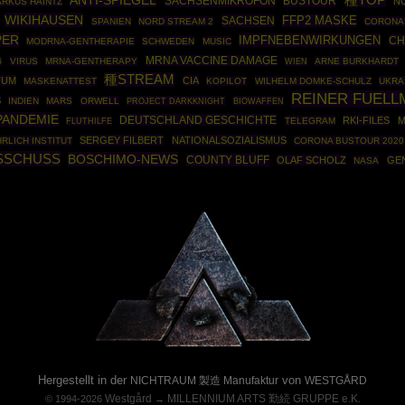
種TOP
ANTI-SPIEGEL
SACHSENMIKROFON
BUSTOUR
N
RKUS HAINTZ
WIKIHAUSEN
SACHSEN
FFP2 MASKE
SPANIEN
NORD STREAM 2
CORONA
PER
IMPFNEBENWIRKUNGEN
CH
MODRNA-GENTHERAPIE
SCHWEDEN
MUSIC
MRNA VACCINE DAMAGE
G
VIRUS
MRNA-GENTHERAPY
ARNE BURKHARDT
WIEN
種STREAM
TUM
CIA
MASKENATTEST
KOPILOT
WILHELM DOMKE-SCHULZ
UKRA
REINER FUELL
S
INDIEN
MARS
ORWELL
PROJECT DARKKNIGHT
BIOWAFFEN
PANDEMIE
DEUTSCHLAND GESCHICHTE
RKI-FILES
M
TELEGRAM
FLUTHILFE
SERGEY FILBERT
NATIONALSOZIALISMUS
RLICH INSTITUT
CORONA BUSTOUR 2020
SSCHUSS
BOSCHIMO-NEWS
COUNTY BLUFF
OLAF SCHOLZ
GE
NASA
Powered By :
Hergestellt in der
von
NICHTRAUM 製造 Manufaktur
WESTGÅRD
Westgård
MILLENNIUM ARTS 勤続 GRUPPE e.K.
© 1994-2026
→