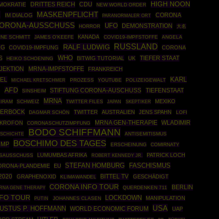
HIGH NOON
DRITTES REICH
CDU
MOKRATIE
NEW WORLD ORDER
R
MASKENPFLICHT
IM DIALOG
CORONA
PARANORMALER ORT
ORONA-AUSSCHUSS
UFO
DEMONSTRATION
HORROR
大名
KANADA
NE SCHMITT
JAMES O'KEEFE
COVID19-IMPFSTOFFE
ANGELA
RUSSLAND
RALF LUDWIG
NG
COVID19-IMPFUNG
CORONA
WHO
TIEFER STAAT
S
BITWIG TUTORIAL
UK
HEIKO SCHOENING
JEKTION
MRNA-IMPFSTOFFE
FRANKREICH
TEL
KARL
PROZESS
YOUTUBE
POLIZEIGEWALT
MICHAEL KRETSCHMER
H
AFD
STIFTUNG CORONA-AUSCHUSS
TIEFENSTAAT
SINSHEIM
MRNA
MEXIKO
IRAM
SCHWEIZ
TWITTER FILES
SKEPTIKER
JAPAN
AERBOCK
TWITTER
AUSTRALIEN
JENS SPAHN
DAGMAR SCHÖN
LOFI
MRNA GEN-THERAPIE
WLADIMIR
IKROFON
CORONASCHUTZIMPFUNG
BODO SCHIFFMANN
SCHICHTE
ANTISEMITISMUS
BOSCHIMO DES TAGES
UMP
ERSCHEINUNG
COMIRNATY
LUMUMBAS AFRIKA
PATRICK LOCH
SAUSSCHUSS
ROBERT KENNEDY JR.
STEFAN HOMBURG
FASCHISMUS
ORONA-PLANDEMIE
EU
2020
BITTEL TV
GRAPHENOXID
GESCHÄDIGT
KLIMAWANDEL
CORONA INFO TOUR
BERLIN
RNA GENE THERAPY
QUERDENKEN 711
FO TOUR
LOCKDOWN
MANIPULATION
PUTIN
JOHANNES CLASEN
USA
USTUS P. HOFFMANN
WORLD ECONOMIC FORUM
UAP