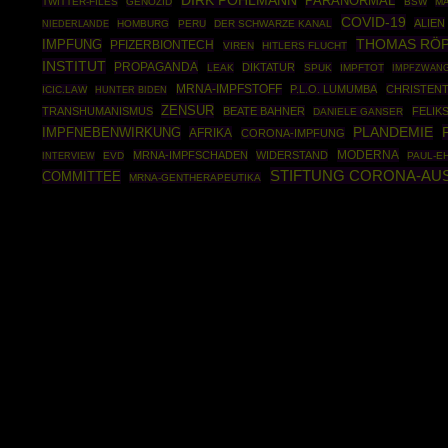
DIRK POHLMANN
PARANORMAL
TWITTER-FILES
GENOZID
BSW
MA
COVID-19
ALIEN
HOMBURG
PERU
DER SCHWARZE KANAL
NIEDERLANDE
THOMAS RÖ
IMPFUNG
PFIZERBIONTECH
VIREN
HITLERS FLUCHT
INSTITUT
PROPAGANDA
DIKTATUR
LEAK
SPUK
IMPFTOT
IMPFZWAN
MRNA-IMPFSTOFF
P.L.O. LUMUMBA
CHRISTEN
ICIC.LAW
HUNTER BIDEN
ZENSUR
TRANSHUMANISMUS
BEATE BAHNER
FELIK
DANIELE GANSER
IMPFNEBENWIRKUNG
PLANDEMIE
AFRIKA
CORONA-IMPFUNG
MODERNA
MRNA-IMPFSCHADEN
WIDERSTAND
EVD
PAUL-EH
INTERVIEW
STIFTUNG CORONA-AU
COMMITTEE
MRNA-GENTHERAPEUTIKA