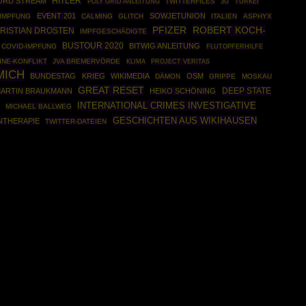
HITLER
ORD STREAM
POLY GRID ANLEITUNG
TWITTERFILES
TÜRKEI
3G
EVENT 201
SOWJETUNION
IMPFUNG
CALMING
GLITCH
ITALIEN
ASPHYX
ROBERT KOCH-
PFIZER
RISTIAN DROSTEN
IMPFGESCHÄDIGTE
BUSTOUR 2020
BITWIG ANLEITUNG
COVID-IMPFUNG
FLUTOPFERHILFE
INE-KONFLIKT
JVA BREMERVÖRDE
KLIMA
PROJECT VERITAS
MICH
BUNDESTAG
KRIEG
WIKIMEDIA
OSM
DÄMON
GRIPPE
MOSKAU
GREAT RESET
DEEP STATE
ARTIN BRAUKMANN
HEIKO SCHÖNING
INTERNATIONAL CRIMES INVESTIGATIVE
MICHAEL BALLWEG
GESCHICHTEN AUS WIKIHAUSEN
NTHERAPIE
TWITTER-DATEIEN