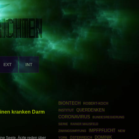
EXT
INT
BIONTECH
ROBERT-KOCH
QUERDENKEN
INSTITUT
meinen kranken Darm
CORONAVIRUS
BUNDESREGIERUNG
SERIE
RAINER MAUSFELD
IMPFPFLICHT
ZWANGSIMPFUNG
NEW
DOMINIK
ÖSTERREICH
ine Seele. Ärzte reden über
YORK