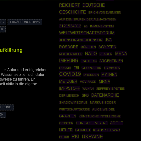
REICHERT
DEUTSCHE
GESCHICHTE
ERICH VON DAENIKEN
AUF DEN SPUREN DER ALLMÄCHTIGEN
NG
ERNÄHRUNGSTIPPS
3121534312
IMMUNSYSTEM
2G
ER
WELTWIRTSCHAFTSFORUM
JVA
JOHNSON AND JOHNSON
ROSDORF
ÄGYPTEN
MÜNCHEN
Aufklärung
NATO
MRNA
MULDENTALER
PLAUEN
IMPFUNG
ARGENTINIEN
ESOTERIC
FBI
RUSSIA
GEOPOLITIK
SYMBOLS
ller-Autor und erfolgreicher
COVID19
Wissen setzt er sich dafür
MYTHEN
DRESDEN
sweise zu führen. Er
METZGER
MRNA
VCV RACK
eit aktiv in die eigene
IMFPSTOFF
JEFFREY EPSTEIN
WUHAN
DATENARCHE
SPD
DER MENSCH
SHADOW PEOPLE
MARKUS SÖDER
AHRUNG
WIRTSCHAFTSKRISE
ALICE WEIDEL
CH
GRAPHEN
KÜNSTLICHE INTELLIGENZ
ADOLF
CHRISTOF MISERÉ
GEISTER
HITLER
GEIMPFT
KLAUS SCHWAB
RKI
UKRAINE
B0108