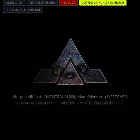
GESUNDHEIT
GOTTESNAHRUNG
« ZURÜCK
GOTTESNAHRUNG-KOCHBUCH
LEBENSMITTELINDUSTRIE
Powered By :
Hergestellt in der
von
NICHTRAUM 製造 Manufaktur
WESTGÅRD
Westgård
MILLENNIUM ARTS 勤続 GRUPPE e.K.
© 1994-2026
→