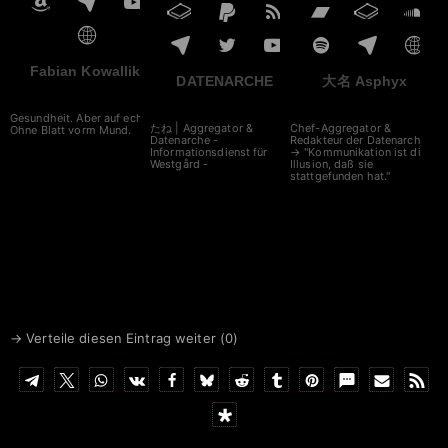
Fabian Kowallik
DATENARCHE
大名 Asphyx
Gesundheit. Aber auf echt.
たね | Aggregator &
Chef-Aggregator &
Ohne Blatt vorm Mund.
Datenarche -
Redakteur der Datenarche
Informationsdienst für
→ "Kommunikation ist die
Westgård -
Illusion, daß sie
stattgefunden hat."
→ Verteile diesen Eintrag weiter (
0
)