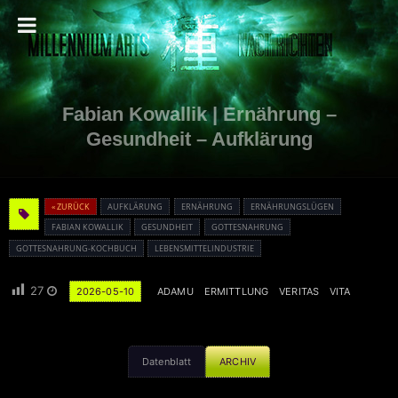
Fabian Kowallik | Ernährung –
Gesundheit – Aufklärung
« ZURÜCK
AUFKLÄRUNG
ERNÄHRUNG
ERNÄHRUNGSLÜGEN
FABIAN KOWALLIK
GESUNDHEIT
GOTTESNAHRUNG
GOTTESNAHRUNG-KOCHBUCH
LEBENSMITTELINDUSTRIE
27
2026-05-10
ADAMU
ERMITTLUNG
VERITAS
VITA
Datenblatt
ARCHIV