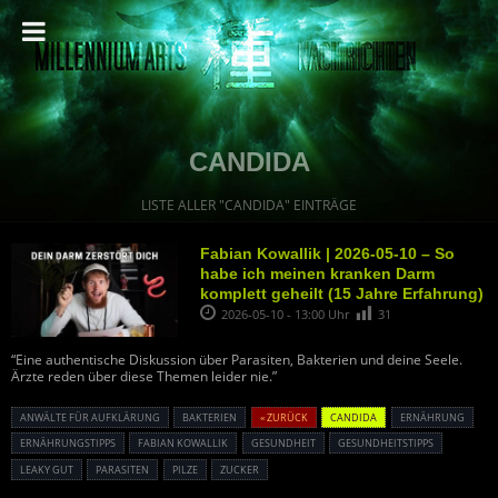
CANDIDA
LISTE ALLER "CANDIDA" EINTRÄGE
Fabian Kowallik | 2026-05-10 – So
habe ich meinen kranken Darm
komplett geheilt (15 Jahre Erfahrung)
2026-05-10 - 13:00 Uhr
31
“Eine authentische Diskussion über Parasiten, Bakterien und deine Seele.
Ärzte reden über diese Themen leider nie.”
ANWÄLTE FÜR AUFKLÄRUNG
BAKTERIEN
« ZURÜCK
CANDIDA
ERNÄHRUNG
ERNÄHRUNGSTIPPS
FABIAN KOWALLIK
GESUNDHEIT
GESUNDHEITSTIPPS
LEAKY GUT
PARASITEN
PILZE
ZUCKER