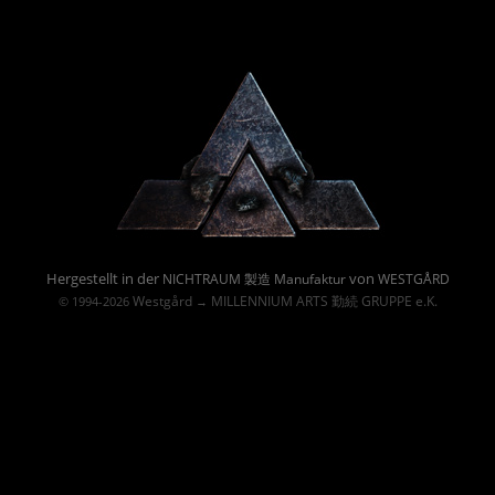
Powered By :
Hergestellt in der
von
NICHTRAUM 製造 Manufaktur
WESTGÅRD
Westgård
MILLENNIUM ARTS 勤続 GRUPPE e.K.
© 1994-2026
→