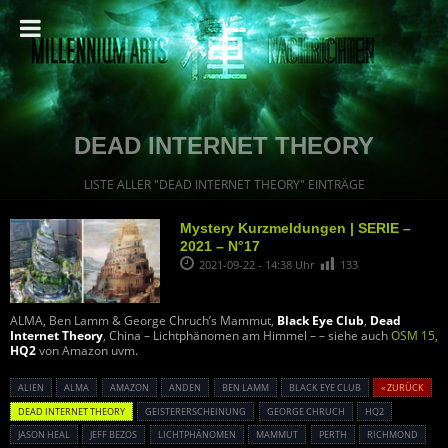
DEAD INTERNET THEORY
LISTE ALLER "DEAD INTERNET THEORY" EINTRÄGE
Mystery Kurzmeldungen | SERIE –
2021 – N°17
2021-09-22 - 14:38 Uhr
133
ALMA, Ben Lamm & George Chruch’s Mammut,
Black Eye Club
,
Dead
Internet Theory
, China – Lichtphänomen am Himmel – – siehe auch
OSM 15
,
HQ2
von Amazon uvm.
ALIEN
ALMA
AMAZON
ANDEN
BEN LAMM
BLACK EYE CLUB
« ZURÜCK
DEAD INTERNET THEORY
GEISTERERSCHEINUNG
GEORGE CHRUCH
HQ2
JASON HEAL
JEFF BEZOS
LICHTPHÄNOMEN
MAMMUT
PERTH
RICHMOND