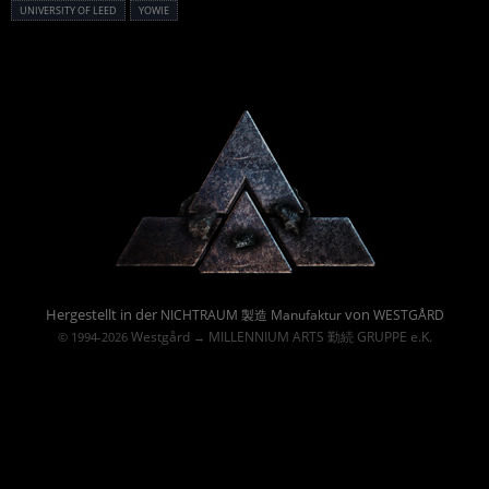
UNIVERSITY OF LEED
YOWIE
Powered By :
Hergestellt in der
von
NICHTRAUM 製造 Manufaktur
WESTGÅRD
Westgård
MILLENNIUM ARTS 勤続 GRUPPE e.K.
© 1994-2026
→