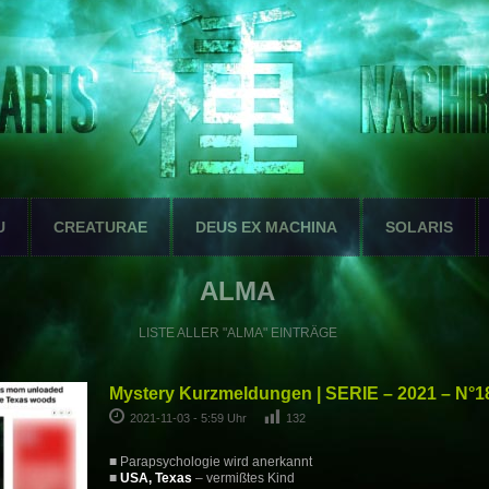
U
CREATURAE
DEUS EX MACHINA
SOLARIS
ALMA
LISTE ALLER "ALMA" EINTRÄGE
Mystery Kurzmeldungen | SERIE – 2021 – N°1
2021-11-03 - 5:59 Uhr
132
■ Parapsychologie wird anerkannt
■
USA, Texas
– vermißtes Kind