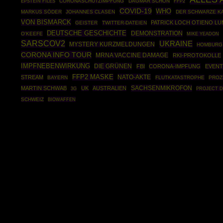
EPSTEIN FILES
CORONASCHUTZIMPFUNG
DAGMAR SCHÖN
FFP2
COVID-19
WHO
MARKUS SÖDER
JOHANNES CLASEN
DER SCHWARZE K
VON BISMARCK
PATRICK LOCH OTIENO L
GEISTER
TWITTER-DATEIEN
DEUTSCHE GESCHICHTE
DEMONSTRATION
O'KEEFE
MIKE YEADON
SARSCOV2
UKRAINE
MYSTERY KURZMELDUNGEN
HOMBURG
CORONA INFO TOUR
MRNA VACCINE DAMAGE
RKI-PROTOKOLLE
IMPFNEBENWIRKUNG
DIE GRÜNEN
FBI
CORONA-IMPFUNG
EVENT
FFP2 MASKE
NATO-AKTE
STREAM
BAYERN
FLUTKATASTROPHE
PROZ
SACHSENMIKROFON
MARTIN SCHWAB
UK
AUSTRALIEN
PROJECT 
3G
SCHWEIZ
BIOWAFFEN