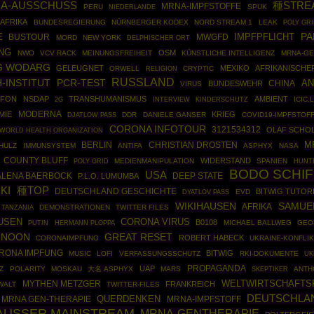
A-AUSSCHUSS
種STRE
MRNA-IMPFSTOFFE
PERU
SPUK
NIEDERLANDE
AFRIKA
BUNDESREGIERUNG
NÜRNBERGER KODEX
NORD STREAM 1
LEAK
POLY GR
PA
E
IMPFPFLICHT
BUSTOUR
MWGFD
MORD
NEW YORK
DELPHISCHER ORT
NG
OSM
NWO
VCV RACK
MEINUNGSFREIHEIT
KÜNSTLICHE INTELLIGENZ
MRNA-G
G WODARG
GELEUGNET
MEXIKO
AFRIKANISCHE
ORWELL
CRYPTIC
RELIGION
RUSSLAND
-INSTITUT
PCR-TEST
AN
CHINA
BUNDESWEHR
VIRUS
OFON
NSDAP
TRANSHUMANISMUS
AMBIENT
ICIC.
2G
INTERVIEW
KINDERSCHUTZ
MODERNA
MIE
KRIEG
DDR
DANIELE GANSER
COVID19-IMPFSTOF
DJATLOW PASS
CORONA INFOTOUR
3121534312
OLAF SCHO
WORLD HEALTH ORGANIZATION
M
BERLIN
CHRISTIAN DROSTEN
HULZ
IMMUNSYSTEM
ANTIFA
ASPHYX
NASA
COUNTY BLUFF
WIDERSTAND
POLY GRID
MEDIENMANIPULATION
SPANIEN
HUNT
BODO SCHI
USA
LENA BAERBOCK
DEEP STATE
P.L.O. LUMUMBA
KI
種TOP
DEUTSCHLAND GESCHICHTE
BITWIG TUTOR
EVD
DYATLOV PASS
WIKIHAUSEN
SAMUE
AFRIKA
DEMONSTRATIONEN
TWITTER FILES
TANZANIA
USEN
CORONA VIRUS
B0108
PUTIN
HERMANN PLOPPA
MICHAEL BALLWEG
GEO
GREAT RESET
 NOON
ROBERT HABECK
CORONAIMPFUNG
UKRAINE-KONFLI
RONA IMPFUNG
BITWIG
MUSIC
LOFI
VERFASSUNGSSCHUTZ
RKI-DOKUMENTE
UK
PROPAGANDA
UAP
Z
POLARITY
MOSKAU
大名 ASPHYX
MARS
SKEPTIKER
ANTH
MYTHEN METZGER
WELTWIRTSCHAFTS
FRANKREICH
WALT
TWITTER-FILES
DEUTSCHLA
MRNA GEN-THERAPIE
QUERDENKEN
MRNA-IMPFSTOFF
 AUSSER MAINSTREAM
MRNA-GENTHERAPIE