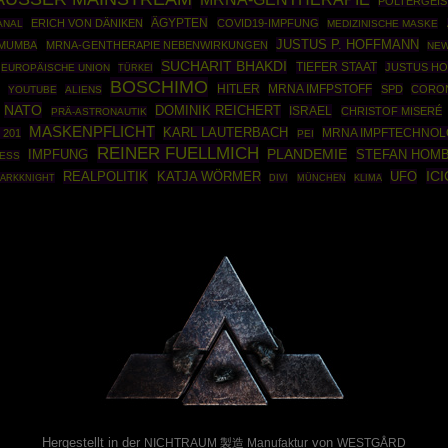
POLTERGEIS
ÄGYPTEN
ERICH VON DÄNIKEN
COVID19-IMPFUNG
ANAL
MEDIZINISCHE MASKE
JUSTUS P. HOFFMANN
UMUMBA
MRNA-GENTHERAPIE NEBENWIRKUNGEN
NEW
SUCHARIT BHAKDI
TIEFER STAAT
JUSTUS H
EUROPÄISCHE UNION
TÜRKEI
BOSCHIMO
HITLER
MRNA IMFPSTOFF
SPD
CORON
YOUTUBE
ALIENS
NATO
DOMINIK REICHERT
ISRAEL
CHRISTOF MISERÉ
PRÄ-ASTRONAUTIK
MASKENPFLICHT
KARL LAUTERBACH
MRNA IMPFTECHNOL
 201
PEI
REINER FUELLMICH
PLANDEMIE
STEFAN HOM
IMPFUNG
ESS
ICI
REALPOLITIK
UFO
KATJA WÖRMER
DARKKNIGHT
MÜNCHEN
DIVI
KLIMA
Powered By :
Hergestellt in der
von
NICHTRAUM 製造 Manufaktur
WESTGÅRD