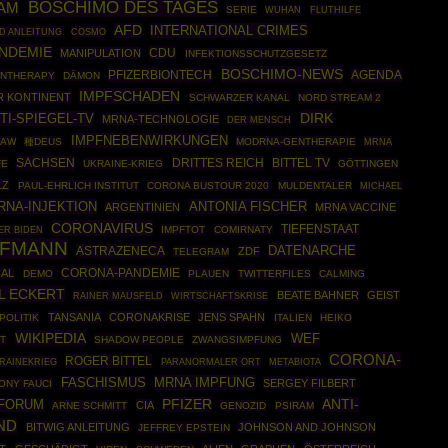
BOSCHIMO DES TAGES
AM
SERIE
WUHAN
FLUTHILFE
AFD
INTERNATIONAL CRIMES
ID ANLEITUNG
COSMO
NDEMIE
CDU
MANIPULATION
INFEKTIONSSCHUTZGESETZ
BOSCHIMO-NEWS
PFIZERBIONTECH
AGENDA
ENTHERAPY
DÄMON
IMPFSCHADEN
R KONTINENT
SCHWARZER KANAL
NORD STREAM 2
DIRK
TI-SPIEGEL-TV
MRNA-TECHNOLOGIE
DER MENSCH
IMPFNEBENWIRKUNGEN
LAW
種DEUS
MODRNA-GENTHERAPIE
MRNA
SACHSEN
DRITTES REICH
BITTEL TV
FE
UKRAINE-KRIEG
GÖTTINGEN
LZ
PAUL-EHRLICH INSTITUT
CORONA BUSTOUR 2020
MULDENTALER
MICHAEL
RNA-INJEKTION
ANTONIA FISCHER
ARGENTINIEN
MRNA VACCINE
CORONAVIRUS
TIEFENSTAAT
IMPFTOT
COMIRNATY
ER BIDEN
FFMANN
DATENARCHE
ASTRAZENECA
ZDF
TELEGRAM
CORONA-PANDEMIE
IAL
DEMO
PLAUEN
TWITTERFILES
CALMING
L ECKERT
BEATE BAHNER
GEIST
RAINER MAUSFELD
WIRTSCHAFTSKRISE
TANSANIA
CORONAKRISE
JENS SPAHN
POLITIK
ITALIEN
HEIKO
WIKIPEDIA
WEF
KT
SHADOW PEOPLE
ZWANGSIMPFUNG
CORONA-
ROGER BITTEL
RAINEKRIEG
PARANORMALER ORT
METABIOTA
MRNA IMPFUNG
FASCHISMUS
SERGEY FILBERT
ONY FAUCI
PFIZER
ANTI-
FORUM
CIA
ARNE SCHMITT
GENOZID
PSIRAM
ND
BITWIG ANLEITUNG
JOHNSON AND JOHNSON
JEFFREY EPSTEIN