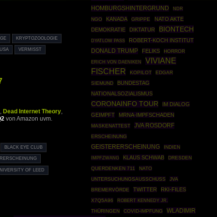
HOMBURGSHINTERGRUND
NDR
KANADA
NATO AKTE
NGO
GRIPPE
BIONTECH
DEMOKRATIE
DIKTATUR
EGE
KRYPTOZOOLOGIE
ROBERT-KOCH INSTITUT
DYATLOW PASS
USA
VERMISST
DONALD TRUMP
FELIKS
HORROR
VIVIANE
ERICH VON DAENIKEN
FISCHER
KOPILOT
EDGAR
7
BUNDESTAG
SIEMUND
NATIONALSOZIALISMUS
CORONAINFO TOUR
IM DIALOG
,
Dead Internet Theory
,
GEIMPFT
MRNA-IMPFSCHADEN
Q2
von Amazon uvm.
JVA ROSDORF
MASKENATTEST
ERSCHEINUNG
GEISTERERSCHEINUNG
INDIEN
BLACK EYE CLUB
KLAUS SCHWAB
IMPFZWANG
DRESDEN
ERERSCHEINUNG
QUERDENKEN 711
NATO
NIVERSITY OF LEED
UNTERSUCHUNGSAUSSCHUSS
JVA
TWITTER
RKI-FILES
BREMERVÖRDE
X7Q5A96
ROBERT KENNEDY JR.
WLADIMIR
THÜRINGEN
COVID-IMPFUNG