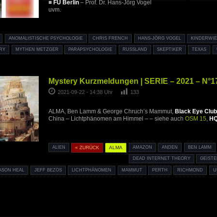
■
FU Berlin
– Prof. Dr. Hans-Jörg Vogel
uvm.
ANOMALISTISCHE PSYCHOLOGIE
CHRIS FRENCH
HANS-JÖRG VOGEL
KINDERWI
RY
MYTHEN METZGER
PARAPSYCHOLOGIE
RUSSLAND
SKEPTIKER
TEXAS
Mystery Kurzmeldungen | SERIE – 2021 – N°1
2021-09-22 - 14:38 Uhr
133
ALMA, Ben Lamm & George Chruch’s Mammut,
Black Eye Club
China – Lichtphänomen am Himmel – – siehe auch
OSM 15
,
H
ALIEN
« ZURÜCK
ALMA
AMAZON
ANDEN
BEN LAMM
DEAD INTERNET THEORY
GEIST
ASON HEAL
JEFF BEZOS
LICHTPHÄNOMEN
MAMMUT
PERTH
RICHMOND
U