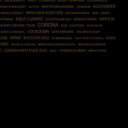
T
GESCHÄDIGT
ALIEN
GRAPHEN
ÖSTERREICH
VIREN
SCHWEDEN
ALEXANDER
MARTIN BRAUKMANN
ARNE BURKHARDT
GLITCH
SINSHEIM
MRNA GEN-INJEKTION
 WORLD ORDER
ANTISEMITISMUS
ARD
JAMES
RALF LUDWIG
IMPFTOD
OFFMANN
SOWJETUNION
SCHATTENWESEN
CORONA
A INFO REVIVAL TOUR
BSW
ESOTERIC
ELON MUSK
LOCKDOWN
GENTHERAPIE
ANGELA MERKEL
HITLERS FLUCHT
MRNA
OGIE
BUSTOUR 2020
NORD
KLIMAWANDEL
POLY GRID TUTORIAL
BURG
MRNA-GENTHERAPEUTIKA
IMPFGESCHÄDIGTE
PROJECT VERITAS
C
CORONA INFO TOUR 2020
FRIEDRICH MERZ
IMPFSTOFFE
WIEN