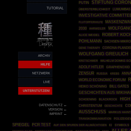
STIFTUNG CORON
PUTIN
TUTORIAL
LUMUMBAS 
ÜBERSTERBLICHKEIT
INVESTIGATIVE COMMITTE
MASKENZWA
FLUTOPFERHILFE
WOLFGAN
2030
AHRWEILER
ROBERT KOCH
ALICE WEIDEL
POHLMANN
SACHSEN-MIKR
CORONA-PLANDE
GENE THERAPY
WOLFGANG GREULICH
ARCHIV
WILHELM DOMKE-SC
KRETSCHMER
HILFE
ADOLF HITLER
GRAPHENOXID
ZENSUR
NETZWERK
ANNA
RUSSIA
KREBS
R
WORLD ECONOMIC FORUM
LIVE
HEIKO SCHÖNING
BILL GATES
UNTERSTÜTZEN!
GESCHICHTEN AUS WIKIHA
HIGH
SCHOENING
BLACKROCK
←
DATENSCHUTZ
CHRISTENTUM
CO
GESCHICHTE
←
VERSION
AUSSCHUSS
MARKUS HAINT
←
IMPRINT
POLIZEIGE
TRANSKOMMUNIKATION
SPIEGEL
PCR TEST
KI
SYMBOLS
AUF DEN SPUREN DER ALLMÄCHTIGEN
ALLES