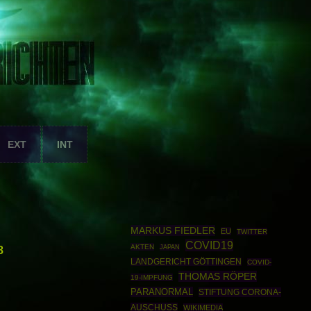
EXT
INT
MARKUS FIEDLER
EU
TWITTER
COVID19
AKTEN
8
JAPAN
LANDGERICHT GÖTTINGEN
COVID-
THOMAS RÖPER
19-IMPFUNG
PARANORMAL
STIFTUNG CORONA-
AUSCHUSS
WIKIMEDIA