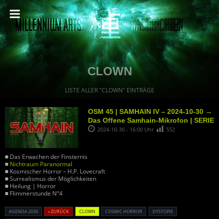
CLOWN
LISTE ALLER "CLOWN" EINTRÄGE
OSM 45 | SAMHAIN IV – 2024-10-30 →
Das Offene Samhain-Mikrofon | SERIE
2024-10-30 - 16:00 Uhr
552
■ Das Erwachen der Finsternis
■
Nichtraum Paranormal
■ Kosmischer Horror – H.P. Lovecraft
■ Surrealismus der Möglichkeiten
■ Heilung | Horror
■ Flimmerstunde N°4
AGENDA 2030
« ZURÜCK
CLOWN
COSMIC HORROR
DYSTOPIE