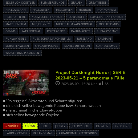
EDLER VON KOESTLER
FLIMMERSTUNDE
GRAUEN
GREAT RESET
H.P. LOVECRAFT
HALLOWEEN
HELLOWEEN
HORROR
HORRORFILM
HORRORFILME
KOSMISCHER HORROR
LOVECRAFT
LOVECRAFTIAN HORROR
MÄRCHENFILM
MIDJOURNEY
NICHTRAUM PARANORMAL
OKKULTISMUS
OSM 45
PARANORMAL
POLTERGEIST
RAUHNÄCHTE
RUNWAY GEN-2
RUNWAY GEN-3
RUSSISCHER MÄRCHENFILM
RUSSLAND
SAMHAIN
SCHATTENWESEN
SHADOW PEOPLE
STABLE DIFFUSION
SURREALISMUS
WASSER UND POSAUNEN
Project Darkknight Horror | SERIE –
2023-05-21 – 5 paranormale Fälle
2023-08-09 - 16:20 Uhr
68
■ “Poltergeist”-Aktivitäten und Schattenfiguren
■ eine sich selbst bewegende Puppe bzw. Schattenwesen
■ menschenähnliche Clown-Puppe
■ sich selbst bewegende Objekte
« ZURÜCK
CLOWN
DOLL
JEFFREY
JEFFREY DOLL
KLOPFEN
KNOCKING
LAUREN COMBS
PARANORMAL
PARANORMAL RECORDINGS