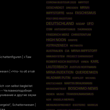
CORONA BUSTOUR 2020
IMPFTOT
MRNA-
GESCHÄDIGT
DRESDEN
IMPFSTOFFE
FASCHISMUS
NASA
POLY GRID ANLEITUNG
DEUTSCHLAND
UFO
NSDAP
OSM
ANTISEMITISMUS
THÜRINGEN
FRIEDRICH MERZ
CHRISTENTUM
HIGH NOON
GRIPPE
ASTRAZENECA
METABIOTA
AUSTRALIEN
CIA
MRNA-IMPFSTOFF
IMMUNSYSTEM
PROJECT DARKKNIGHT
chattenfiguren | «Там
KARL
ROBERT-KOCH INSTITUT
VIREN
LAUTERBACH
JUSTUS HOFFMANN
wesen | «Что-то об этой
MRNA-INJEKTION
QUERDENKEN
WLADIMIR PUTIN
KOPILOT
MICHAEL
MARTIN BRAUKMANN
KRETSCHMER
h von selbst begleitet
BOSCHIMO-NEWS
MASKENATTEST
а» – Человекоподобная
TRANSHUMANISMUS
INDIEN
MUSIC
укивание и другие звуки
ANGELA MERKEL
NDR
ergeist”, Schattenwesen |
MEINUNGSFREIHEIT
ESOTERIC
MARKUS
ства