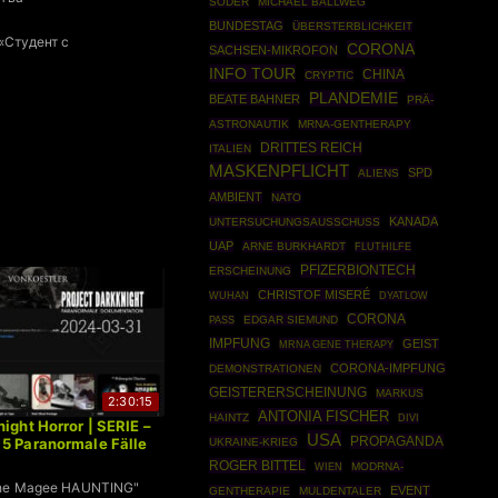
SÖDER
MICHAEL BALLWEG
BUNDESTAG
ÜBERSTERBLICHKEIT
 «Студент с
CORONA
SACHSEN-MIKROFON
INFO TOUR
CHINA
CRYPTIC
PLANDEMIE
BEATE BAHNER
PRÄ-
ASTRONAUTIK
MRNA-GENTHERAPY
DRITTES REICH
ITALIEN
MASKENPFLICHT
SPD
ALIENS
AMBIENT
NATO
KANADA
UNTERSUCHUNGSAUSSCHUSS
UAP
ARNE BURKHARDT
FLUTHILFE
PFIZERBIONTECH
ERSCHEINUNG
CHRISTOF MISERÉ
WUHAN
DYATLOW
CORONA
EDGAR SIEMUND
PASS
IMPFUNG
GEIST
MRNA GENE THERAPY
CORONA-IMPFUNG
DEMONSTRATIONEN
GEISTERERSCHEINUNG
MARKUS
2:30:15
ANTONIA FISCHER
HAINTZ
DIVI
ight Horror | SERIE –
USA
PROPAGANDA
5 Paranormale Fälle
UKRAINE-KRIEG
ROGER BITTEL
MODRNA-
WIEN
The Magee HAUNTING"
EVENT
GENTHERAPIE
MULDENTALER