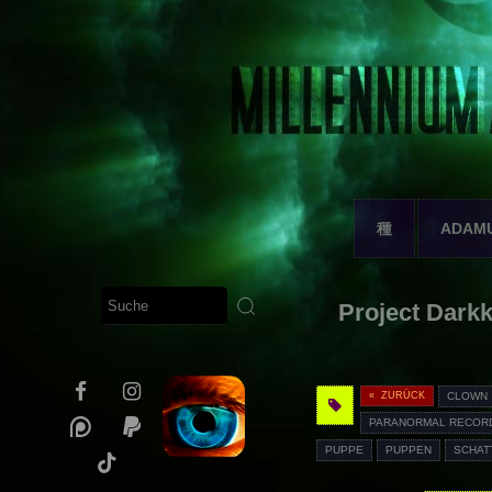
種
ADAM
Project Darkk
« ZURÜCK
CLOWN
PARANORMAL RECOR
PUPPE
PUPPEN
SCHAT