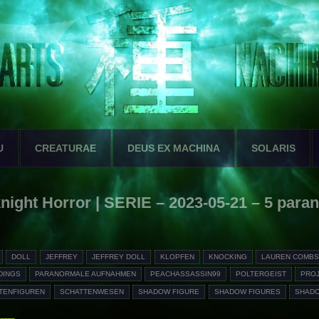
U
CREATURAE
DEUS EX MACHINA
SOLARIS
night Horror | SERIE – 2023-05-21 – 5 para
DOLL
JEFFREY
JEFFREY DOLL
KLOPFEN
KNOCKING
LAUREN COMB
DINGS
PARANORMALE AUFNAHMEN
PEACHASSASSIN99
POLTERGEIST
PRO
TENFIGUREN
SCHATTENWESEN
SHADOW FIGURE
SHADOW FIGURES
SHAD