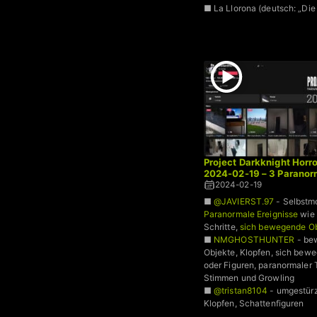
■ La Llorona (deutsch: „Di
Project Darkknight Horro
2024-02-19 – 3 Paranor
2024-02-19
■
@JAVIERST.97
- Selbstmo
Paranormale Ereignisse
wie 
Schritte,
sich bewegende O
■
NMGHOSTHUNTER
- be
Objekte, Klopfen, sich bew
oder Figuren, paranormaler T
Stimmen und Growling
■
@tristan8104
- umgestürz
Klopfen, Schattenfiguren