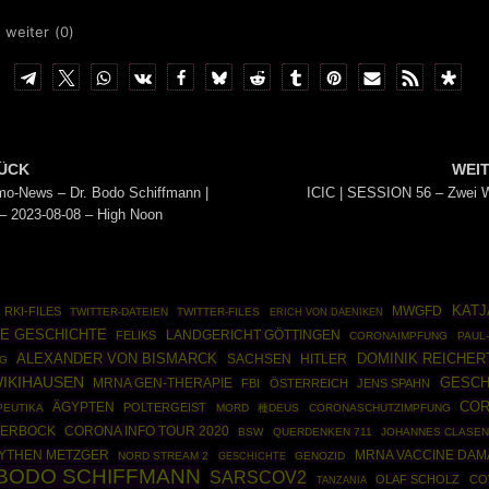
 weiter (
0
)
ÜCK
WEI
o-News – Dr. Bodo Schiffmann |
ICIC | SESSION 56 – Zwei 
 2023-08-08 – High Noon
MWGFD
KAT
RKI-FILES
TWITTER-DATEIEN
TWITTER-FILES
ERICH VON DAENIKEN
E GESCHICHTE
FELIKS
LANDGERICHT GÖTTINGEN
CORONAIMPFUNG
PAUL-
ALEXANDER VON BISMARCK
DOMINIK REICHER
SACHSEN
HITLER
NG
IKIHAUSEN
GESCH
MRNA GEN-THERAPIE
FBI
ÖSTERREICH
JENS SPAHN
COR
ÄGYPTEN
POLTERGEIST
EUTIKA
MORD
種DEUS
CORONASCHUTZIMPFUNG
AERBOCK
CORONA INFO TOUR 2020
BSW
QUERDENKEN 711
JOHANNES CLASE
YTHEN METZGER
MRNA VACCINE DAM
NORD STREAM 2
GESCHICHTE
GENOZID
BODO SCHIFFMANN
SARSCOV2
OLAF SCHOLZ
CO
TANZANIA