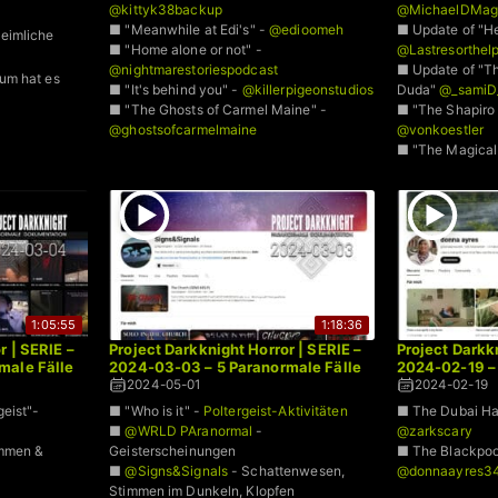
@kittyk38backup
@MichaelDMag
■ "Meanwhile at Edi's" -
@edioomeh
■ Update of "H
heimliche
■ "Home alone or not" -
@Lastresorthel
@nightmarestoriespodcast
■ Update of "T
rum hat es
■ "It's behind you" -
@killerpigeonstudios
Duda"
@_samiD
■ "The Ghosts of Carmel Maine" -
■ "The Shapiro 
@ghostsofcarmelmaine
@vonkoestler
■ "The Magical 
@MagicalPolter
1:05:55
1:18:36
r | SERIE –
Project Darkknight Horror | SERIE –
Project Darkkn
male Fälle
2024-03-03 – 5 Paranormale Fälle
2024-02-19 – 
2024-05-01
2024-02-19
eist"-
■ "Who is it" -
Poltergeist-Aktivitäten
■ The Dubai Ha
■
@WRLD PAranormal
-
@zarkscary
immen &
Geisterscheinungen
■ The Blackpoo
■
@Signs&Signals
- Schattenwesen,
@donnaayres3
Stimmen im Dunkeln, Klopfen