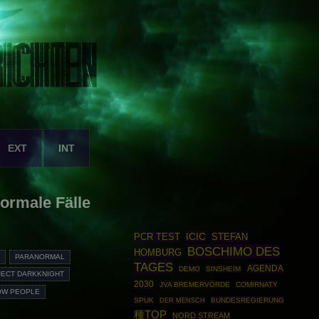
EXT
INT
normale Fälle
ICIC
PCR TEST
STEFAN
BOSCHIMO DES
HOMBURG
S
PARANORMAL
TAGES
AGENDA
DEMO
SINSHEIM
JECT DARKKNIGHT
2030
JVA BREMERVÖRDE
COMIRNATY
OW PEOPLE
SPUK
BUNDESREGIERUNG
DER MENSCH
種TOP
NORD STREAM