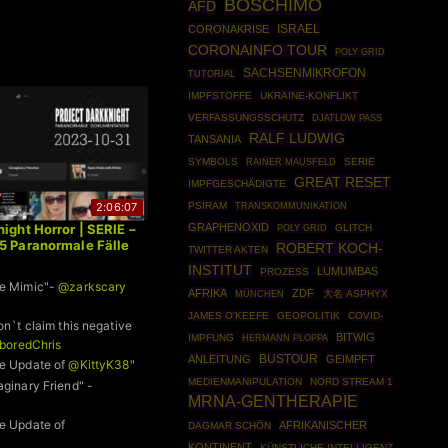
BOSCHIMO
AFD
ISRAEL
CORONAKRISE
CORONAINFO TOUR
POLY GRID
SACHSENMIKROFON
TUTORIAL
IMPFSTOFFE
UKRAINE-KONFLIKT
VERFASSUNGSSCHUTZ
DJATLOW PASS
RALF LUDWIG
TANSANIA
SYMBOLS
RAINER MAUSFELD
SERIE
GREAT RESET
IMPFGESCHÄDIGTE
2:06:07
PSIRAM
TRANSKOMMUNIKATION
ight Horror | SERIE –
GRAPHENOXID
POLY GRID
GLITCH
5 Paranormale Fälle
ROBERT KOCH-
TWITTER AKTEN
INSTITUT
LUMUMBAS
PROZESS
e Mimic"-
@zarkscary
AFRIKA
ZDF
MÜNCHEN
大名 ASPHYX
JAMES O'KEEFE
GEOPOLITIK
COVID-
on`t claim this negative
BITWIG
IMPFUNG
HERMANN PLOPPA
oredChris
BUSTOUR
ANLEITUNG
GEIMPFT
e Update of
@KittyK38
"
MEDIENMANIPULATION
NORD STREAM 1
ginary Friend" -
MRNA-GENTHERAPIE
e Update of
AFRIKANISCHER
DAGMAR SCHÖN
741
"
KONTINENT
KÜNSTLICHE INTELLIGENZ