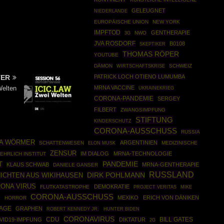
GELEUGNET
NIEDERLANDE
EUROPÄISCHE UNION
NEW YORK
IMPFTOD
GENTHERAPIE
NWO
3G
JVA ROSDORF
B0108
SKEPTIKER
THOMAS RÖPER
YOUTUBE
DÄMON
WIRTSCHAFTSKRISE
SCHWEIZ
TER
PATRICK LOCH OTIENO LUMUMBA
Welten
MRNA VACCINE
UKRAINEKRIEG
CORONA-PANDEMIE
SERGEY
FILBERT
ZWANGSIMPFUNG
STIFTUNG
KINDERSCHUTZ
CORONA-AUSSCHUSS
RUSSIA
JA WÖRMER
ARGENTINIEN
SCHATTENWESEN
MEDIZINISCHE
ELON MUSK
ZENSUR
IM DIALOG
MRNA-TECHNOLOGIE
EHRLICH INSTITUT
PANDEMIE
T
KLAUS SCHWAB
MRNA-GENTHERAPIE
DANIELE GANSER
RUSSLAND
DIRK POHLMANN
ICHTEN AUS WIKIHAUSEN
ONA VIRUS
DEMOKRATIE
FLUTKATASTROPHE
PROJECT VERITAS
MIKE
CORONA-AUSSCHUSS
MEXIKO
ERICH VON DÄNIKEN
N
HORROR
AGE
GRAPHEN
ROBERT KENNEDY JR.
HUNTER BIDEN
CORONAVIRUS
CDU
VID19-IMPFUNG
DIKTATUR
BILL GATES
2G