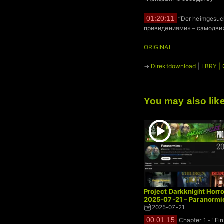
01:20:11
“Der heimgesuc
привидениями» – самодвиж
ORIGINAL
→
Direktdownload
|
LBRY |
You may also lik
Project Darkknight Horro
2025-07-21 – Paranormi
2025-07-21
00:01:15
Chapter 1 - "Ei