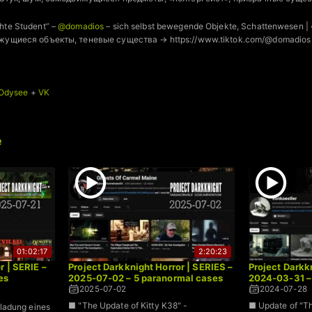
hte Student” –
@domadios
– sich selbst bewegende Objekte, Schattenwesen |
ущиеся объекты, теневые существа → https://www.tiktok.com/@domadios
 Odysee
+
VK
e
01:02:17
2:20:23
r | SERIE –
Project Darkknight Horror | SERIES –
Project Darkkn
es
2025-07-02 – 5 paranormal cases
2024-03-31 – 
2025-07-02
2024-07-28
■ "The Update of Kitty K38" -
■ Update of "
nladung eines