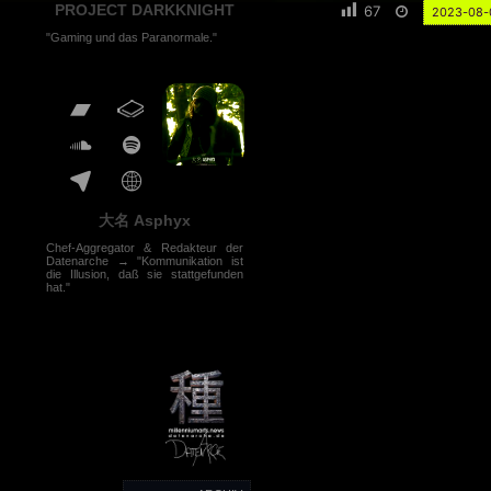
PROJECT DARKKNIGHT
67
2023-08-
"Gaming und das Paranormale."
大名 Asphyx
Chef-Aggregator & Redakteur der
Datenarche → "Kommunikation ist
die Illusion, daß sie stattgefunden
hat."