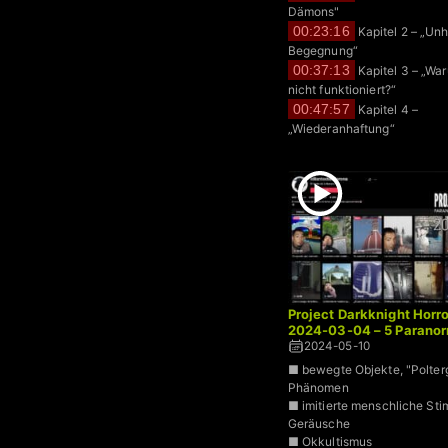
Dämons"
00:23:16
Kapitel 2 – „Un
Begegnung“
00:37:13
Kapitel 3 – „Wa
nicht funktioniert?“
00:47:57
Kapitel 4 –
„Wiederanhaftung“
Project Darkknight Horro
2024-03-04 – 5 Paranor
2024-05-10
■ bewegte Objekte, "Polterg
Phänomen
■ imitierte menschliche St
Geräusche
■ Okkultismus