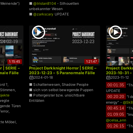
e Weinende“)
■
@tristan8104
- Silhouetten
unbekannter Wesen
■
@zarkscary
UPDATE
1:15:45
1:21:47
r | SERIE –
Project Darkknight Horror | SERIE –
Project Darkkn
male Fälle
2023-12-23 – 5 Paranormale Fälle
2023-10-31 – 
2024-01-18
2023-11-12
rd ?,
■ Schattenwesen, Shadow People
00:01:35
"Th
Stimmen,
■ sich von selbst bewegende Puppen
UPDATE
bjekte
■ Poltergeister bzw. unsichtbare
00:20:20
"I d
wegte
Entitäten
energy" -
@Sk8b
egende Türen
00:45:14
"Th
error,
01:09:05
"Ima
@celsa_ann
te Möbel,
01:26:15
"Th
@DinoNuggets