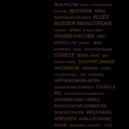
REALPOLITIK
PUTIN
EPSTEIN FILES
種STREAM
MRNA
X7Q5A96
ALLES
NATIONALSOZIALISMUS
AUSSER MAINSTREAM
AFRIKA
ASPHYX
DYATLOV PASS
VIVIANE FISCHER
ANTI-
SPIEGEL-TV
BITWIG
KRIEG
SCHWEDEN
MARS
SCHWARZER KANAL
COVID19
TIEFER STAAT
NEW
SUCHARIT BHAKDI
WORLD ORDER
DATENARCHE
WIKIMEDIA
ANTIFA
POLIZEIGEWALT
EVD
HOMBURG
IMPFNEBENWIRKUNGEN
COVID-19
JOHNSON AND JOHNSON
RKI
INFEKTIONSSCHUTZGESETZ
INTERNATIONAL CRIMES
INVESTIGATIVE COMMITTEE
WOLFGANG
DEMONSTRATION
GREULICH
WORLD ECONOMIC
FORUM
TELEGRAM
POLARITY
PERU