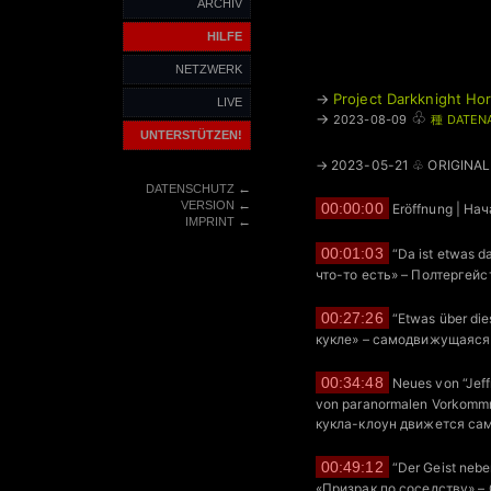
ARCHIV
HILFE
NETZWERK
→
Project Darkknight Hor
LIVE
♧
→
2023-08-09
種 DATEN
UNTERSTÜTZEN!
→ 2023-05-21 ♧ ORIGINAL
←
DATENSCHUTZ
←
VERSION
00:00:00
Eröffnung | На
←
IMPRINT
00:01:03
“Da ist etwas d
что-то есть» – Полтергейс
00:27:26
“Etwas über di
кукле» – самодвижущаяся
00:34:48
Neues von “Jeff
von paranormalen Vorkomm
кукла-клоун движется сам
00:49:12
“Der Geist neb
«Призрак по соседству» –