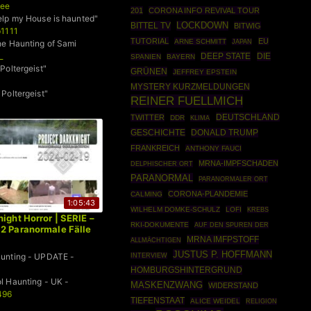
ee
201
CORONA INFO REVIVAL TOUR
elp my House is haunted"
BITTEL TV
LOCKDOWN
BITWIG
p1111
TUTORIAL
EU
ARNE SCHMITT
he Haunting of Sami
JAPAN
_
DEEP STATE
DIE
SPANIEN
BAYERN
Poltergeist"
GRÜNEN
JEFFREY EPSTEIN
MYSTERY KURZMELDUNGEN
Poltergeist"
REINER FUELLMICH
geist
DEUTSCHLAND
TWITTER
DDR
KLIMA
GESCHICHTE
DONALD TRUMP
FRANKREICH
ANTHONY FAUCI
MRNA-IMPFSCHADEN
DELPHISCHER ORT
PARANORMAL
PARANORMALER ORT
CORONA-PLANDEMIE
CALMING
1:05:43
WILHELM DOMKE-SCHULZ
LOFI
KREBS
ight Horror | SERIE –
RKI-DOKUMENTE
AUF DEN SPUREN DER
2 Paranormale Fälle
MRNA IMFPSTOFF
ALLMÄCHTIGEN
JUSTUS P. HOFFMANN
unting - UPDATE -
INTERVIEW
HOMBURGSHINTERGRUND
l Haunting - UK -
MASKENZWANG
WIDERSTAND
496
TIEFENSTAAT
ALICE WEIDEL
RELIGION