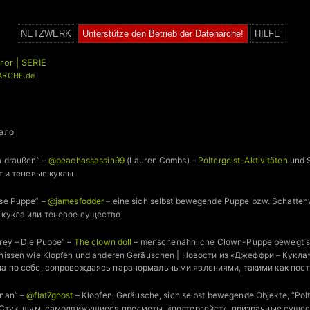
NETZWERK
Unterstütze den Betrieb der Datenarche!
HILFE
ror | SERIE
ARCHE.de
чало
a draußen” –
@peachassassin99
(Lauren Combs) –
Poltergeist-Aktivitäten
und S
т и теневые куклы
ese Puppe” –
@jamesfodder
– eine sich selbst bewegende Puppe bzw. Schatten
 кукла или теневое существо
rey – Die Puppe” –
The clown doll
– menschenähnliche Clown-Puppe bewegt sic
nissen wie Klopfen und anderen Geräuschen | Новости из «Джеффри – Кукл
а по себе, сопровождаясь паранормальными явлениями, такими как пост
enan” –
@flat7ghost
– Klopfen, Geräusche, sich selbst bewegende Objekte, “Polt
 Стук, шум, самодвижущиеся предметы, «полтергейст», призрачные суще