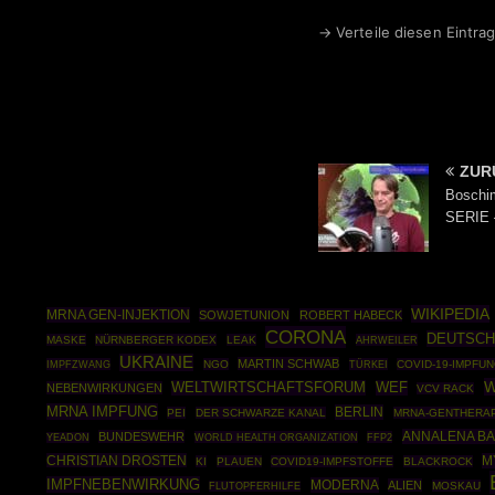
→ Verteile diesen Eintrag
ZUR
Boschim
SERIE –
WIKIPEDIA
MRNA GEN-INJEKTION
SOWJETUNION
ROBERT HABECK
CORONA
DEUTSCH
MASKE
NÜRNBERGER KODEX
LEAK
AHRWEILER
UKRAINE
MARTIN SCHWAB
IMPFZWANG
NGO
TÜRKEI
COVID-19-IMPFU
W
WELTWIRTSCHAFTSFORUM
WEF
NEBENWIRKUNGEN
VCV RACK
MRNA IMPFUNG
BERLIN
PEI
DER SCHWARZE KANAL
MRNA-GENTHERAP
ANNALENA B
BUNDESWEHR
WORLD HEALTH ORGANIZATION
FFP2
YEADON
CHRISTIAN DROSTEN
M
KI
PLAUEN
COVID19-IMPFSTOFFE
BLACKROCK
IMPFNEBENWIRKUNG
MODERNA
ALIEN
MOSKAU
FLUTOPFERHILFE