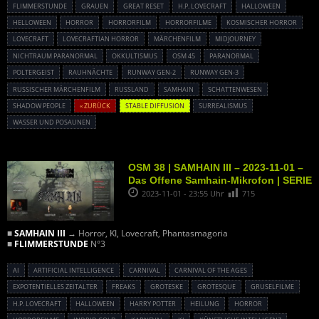
FLIMMERSTUNDE
GRAUEN
GREAT RESET
H.P. LOVECRAFT
HALLOWEEN
HELLOWEEN
HORROR
HORRORFILM
HORRORFILME
KOSMISCHER HORROR
LOVECRAFT
LOVECRAFTIAN HORROR
MÄRCHENFILM
MIDJOURNEY
NICHTRAUM PARANORMAL
OKKULTISMUS
OSM 45
PARANORMAL
POLTERGEIST
RAUHNÄCHTE
RUNWAY GEN-2
RUNWAY GEN-3
RUSSISCHER MÄRCHENFILM
RUSSLAND
SAMHAIN
SCHATTENWESEN
SHADOW PEOPLE
« ZURÜCK
STABLE DIFFUSION
SURREALISMUS
WASSER UND POSAUNEN
OSM 38 | SAMHAIN III – 2023-11-01 –
Das Offene Samhain-Mikrofon | SERIE
2023-11-01 - 23:55 Uhr
715
■
SAMHAIN III
→ Horror, KI, Lovecraft, Phantasmagoria
■
FLIMMERSTUNDE
N°3
AI
ARTIFICIAL INTELLIGENCE
CARNIVAL
CARNIVAL OF THE AGES
EXPOTENTIELLES ZEITALTER
FREAKS
GROTESKE
GROTESQUE
GRUSELFILME
H.P. LOVECRAFT
HALLOWEEN
HARRY POTTER
HEILUNG
HORROR