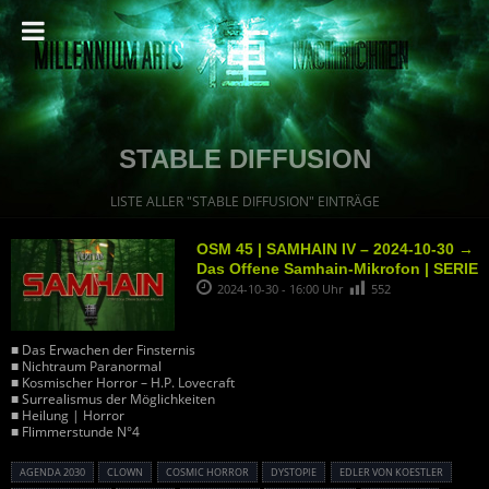
STABLE DIFFUSION
LISTE ALLER "STABLE DIFFUSION" EINTRÄGE
OSM 45 | SAMHAIN IV – 2024-10-30 →
Das Offene Samhain-Mikrofon | SERIE
2024-10-30 - 16:00 Uhr
552
■ Das Erwachen der Finsternis
■ Nichtraum Paranormal
■ Kosmischer Horror – H.P. Lovecraft
■ Surrealismus der Möglichkeiten
■ Heilung | Horror
■ Flimmerstunde N°4
AGENDA 2030
CLOWN
COSMIC HORROR
DYSTOPIE
EDLER VON KOESTLER