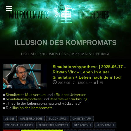
ILLUSION DES KOMPROMATS
LISTE ALLER "ILLUSION DES KOMPROMATS" EINTRÄGE
Simulationshypothese | 2025-06-17 –
Rizwan Virk – Leben in einer
Simulation + Leben nach dem Tod
2025-06-17 - 18:00 Uhr
55
■
Simuliertes Multiversum
und
effiziente Universen
■
Simulationshypothese
und
Realitätswahrnehmung
■ „Theorie der Lebensvorschau und -rückschau“
■ Die
Illusion des Kompromats
ALIENS
AUSSERIRDISCHE
BUDDHISMUS
CHRISTENTUM
EFFICIENT UNIVERSES
EFFIZIENTE UNIVERSEN
GEDÄCHTNIS
HINDUISMUS