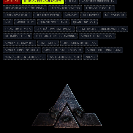
« ZURÜCK
ILLUSION DES KOMPROMATS
ISLAM
KOEXISTIERENDE ROLLEN
KOEXISTIERENDE STÖRUNGEN
LEBEN NACH DEM TOD
LEBENSRÜCKSCHAU
LEBENSVORSCHAU
LIFE AFTER DEATH
MEMORY
MULTIVERSE
MULTIVERSUM
NPC
PROBABILITY
QUANTENMECHANIK
QUANTENPHYSIK
QUANTUM PHYSICS
REALITÄTSWAHRNEHMUNG
REGELBASIERTE PROGRAMMIERUNG
RELIGIÖSE LEHREN
RULES-BASED PROGRAMMING
SIMULATED MULTIVERSE
SIMULATED UNIVERSE
SIMULATION
SIMULATION HYPOTHESIS
SIMULATIONSHYPOTHESE
SIMULIERTES MULTIVERSUM
SIMULIERTES UNIVERSUM
VERZÖGERTE ENTSCHEIDUNG
WAHRSCHEINLICHKEIT
ZUFALL
Powered By :