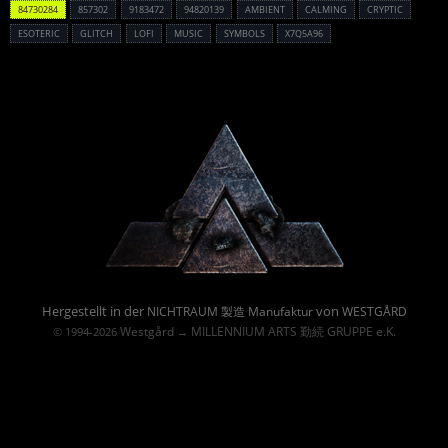
84730284
857302
9183472
94820139
AMBIENT
CALMING
CRYPTIC
ESOTERIC
GLITCH
LOFI
MUSIC
SYMBOLS
X7Q5A96
Powered By :
Hergestellt in der
von
NICHTRAUM 製造 Manufaktur
WESTGÅRD
Westgård
MILLENNIUM ARTS 勤続 GRUPPE e.K.
© 1994-2026
→