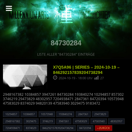
84730284
LISTE ALLER "84730284" EINTRÄGE
X7Q5A96 | SERIES – 2024-10-19 –
846292157839204738294
2024-10-19 - 18:00 Uhr
27
2948167382 10384857 3947261 84730284 193840274 10294857 857302
3746219 29473829 48302957 7204938471 2847361 84720394 10573948
47583029 8374029 94820139 47583940 3029475 9183472
10294857
10384857
10573948
193840274
2847361
29473829
2948167382
3029475
3746219
3947261
47583029
47583940
48302957
7204938471
8374029
846292157839204738294
84720394
« ZURÜCK