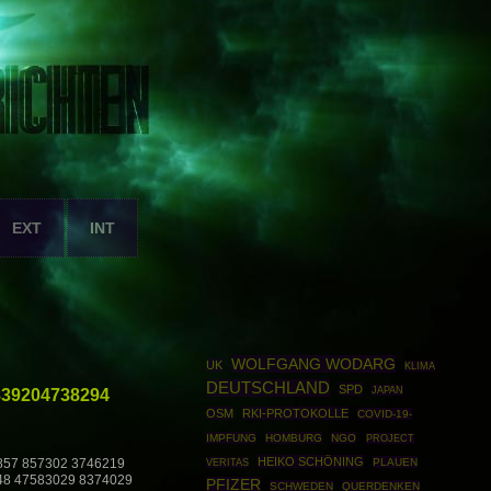
EXT
INT
WOLFGANG WODARG
UK
KLIMA
DEUTSCHLAND
SPD
839204738294
JAPAN
OSM
RKI-PROTOKOLLE
COVID-19-
IMPFUNG
HOMBURG
NGO
PROJECT
HEIKO SCHÖNING
PLAUEN
857 857302 3746219
VERITAS
48 47583029 8374029
PFIZER
SCHWEDEN
QUERDENKEN