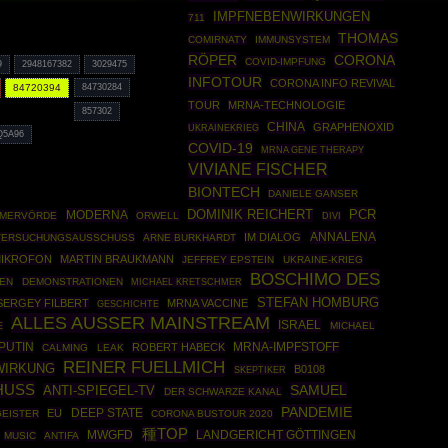
IMPFNEBENWIRKUNGEN
711
THOMAS
COMIRNATY
IMMUNSYSTEM
RÖPER
CORONA
COVID-IMPFUNG
9
2948167382
3029475
INFOTOUR
CORONA INFO REVIVAL
84720394
84730284
TOUR
MRNA-TECHNOLOGIE
857302
CHINA
GRAPHENOXID
UKRAINEKRIEG
Q5A96
COVID-19
MRNA GENE THERAPY
VIVIANE FISCHER
BIONTECH
DANIELE GANSER
DOMINIK REICHERT
PCR
MODERNA
EMERVÖRDE
ORWELL
DIVI
ANNALENA
IM DIALOG
TERSUCHUNGSAUSSCHUSS
ARNE BURKHARDT
MIKROFON
MARTIN BRAUKMANN
JEFFREY EPSTEIN
UKRAINE-KRIEG
BOSCHIMO DES
EN
DEMONSTRATIONEN
MICHAEL KRETSCHMER
STEFAN HOMBURG
SERGEY FILBERT
MRNA VACCINE
GESCHICHTE
ALLES AUSSER MAINSTREAM
ISRAEL
MICHAEL
E
PUTIN
ROBERT HABECK
MRNA-IMPFSTOFF
CALMING
LEAK
REINER FUELLMICH
WIRKUNG
B0108
SKEPTIKER
USS
SAMUEL
ANTI-SPIEGEL-TV
DER SCHWARZE KANAL
PANDEMIE
DEEP STATE
EU
GEISTER
CORONA BUSTOUR 2020
種TOP
MWGFD
LANDGERICHT GÖTTINGEN
MUSIC
ANTIFA