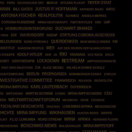
TIEFER STAAT
TIC
PERU
種DEUS
HITLERS FLUCHT
DELPHISCHER ORT
MANN
JUSTUS P. HOFFMANN
BILL GATES
NATO
ANTHONY FAUCI
ANTONIA FISCHER
REALPOLITIK
SCHWEIZ
ANGELA MERKEL
CORONA-PLANDEMIE
UAP
MRNA-GENTHERAPY
TWITTER-FILES
ARD
SUCHARIT BHAKDI
HOMBURGSHINTERGRUND
ES
JVA ROSDORF
STIFTUNG CORONA-AUSCHUSS
ZDF
NSDAP
 PASS
QUERDENKEN
MELDUNGEN
FBI
NORD STREAM 2
NEW WORLD ORDER
WEF
INSTITUT
SHADOW PEOPLE
AUF DEN SPUREN DER ALLMÄCHTIGEN
RKI
ADOLF HITLER
TANSANIA
 O'KEEFE
VCV RACK
NDR
2G
ERICH
種STREAM
LOCKDOWN
UGNET
GENTHERAPIE
IMPFGESCHÄDIGTE
CIA
POLY GRID ANLEITUNG
ALICE WEIDEL
WILHELM DOMKE-SCHULZ
BERLIN
PROPAGANDA
CHUTZIMPFUNG
NÜRNBERGER KODEX
DYATLOV
INVESTIGATIVE COMMITTEE
FRANKREICH
GEOPOLITIK
RELIGION
KARL LAUTERBACH
ORONA IMPFUNG
ÖSTERREICH
CDU
MARTIN SCHWAB
MRNA-IMPFSCHADEN
TE
IMPFZWANG
COSMO
WELTWIRTSCHAFTSFORUM
ION
SPUK
COVID19-
METABIOTA
TSCHLAND GESCHICHTE
LUMUMBAS AFRIKA
MEDIZINISCHE
TANZANIA
WIKIHAUSEN
HICHTE
MRNA IMPFUNG
GRIPPE
HUNTER BIDEN
MRNA
AFRIKA
P.L.O. LUMUMBA
NORD STREAM
FLIKT
HERMANN PLOPPA
BOSCHIMO-NEWS
MRNA IMFPSTOFF
REGIERUNG
MULDENTALER