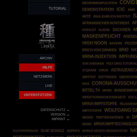
COVID
MEDIENMANIPULATION
TUTORIAL
ICIC
DEMONSTRATION
NWO
S
AKTE
PAUL-EHRLICH INSTITUT
A
AFRIKANISCHER KONTINENT
A
SACHSEN
KOPILOT
ALIENS
MASKENPFLICHT
AGENDA
HIGH NOON
POLTE
BAYERN
WHO
NA
ERICH VON DÄNIKEN
MRNA-INJEKTION
IMPFUN
ARCHIV
POLY GRID TUTORIA
VON DAENIKEN
HILFE
ASTRAZENEC
X7Q5A96
VIRUS
NETZWERK
IMPFTOT
GÖTTINGEN
ÜBERSTERB
CORONA-AUSSCHU
PASS
LIVE
BITTEL TV
BUNDESWEH
MORD
UNTERSTÜTZEN!
INFEKTIONSSCHUTZGESETZ
ICIC.
MRNA-IMPFSTOFFE
TELEGRAM
←
WOLFGANG G
DATENSCHUTZ
IMPFSTOFFE
←
VERSION
D
MASKE
TWITTER-DATEIEN
3G
←
IMPRINT
MRNA IMPFTECHNOLOG
DEMO
NA
OLAF SCHOLZ
ASPHYX
WORLD HEALTH ORGANIZATION
FLUTOPFERHILFE