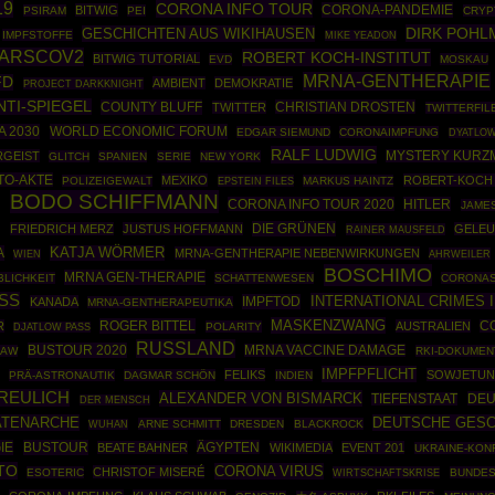
19
CORONA INFO TOUR
CORONA-PANDEMIE
BITWIG
PSIRAM
PEI
CRYP
DIRK POHL
GESCHICHTEN AUS WIKIHAUSEN
IMPFSTOFFE
MIKE YEADON
ARSCOV2
ROBERT KOCH-INSTITUT
BITWIG TUTORIAL
EVD
MOSKAU
MRNA-GENTHERAPIE
FD
AMBIENT
DEMOKRATIE
PROJECT DARKKNIGHT
NTI-SPIEGEL
COUNTY BLUFF
CHRISTIAN DROSTEN
TWITTER
TWITTERFIL
 2030
WORLD ECONOMIC FORUM
EDGAR SIEMUND
CORONAIMPFUNG
DYATLOW
RALF LUDWIG
RGEIST
MYSTERY KURZ
GLITCH
SPANIEN
SERIE
NEW YORK
TO-AKTE
MEXIKO
ROBERT-KOCH 
POLIZEIGEWALT
EPSTEIN FILES
MARKUS HAINTZ
BODO SCHIFFMANN
G
CORONA INFO TOUR 2020
HITLER
JAMES
DIE GRÜNEN
FRIEDRICH MERZ
JUSTUS HOFFMANN
GELE
L
RAINER MAUSFELD
A
KATJA WÖRMER
MRNA-GENTHERAPIE NEBENWIRKUNGEN
AHRWEILER
WIEN
BOSCHIMO
MRNA GEN-THERAPIE
LICHKEIT
SCHATTENWESEN
CORONAS
SS
INTERNATIONAL CRIMES 
IMPFTOD
KANADA
MRNA-GENTHERAPEUTIKA
MASKENZWANG
ROGER BITTEL
R
AUSTRALIEN
C
POLARITY
DJATLOW PASS
RUSSLAND
BUSTOUR 2020
MRNA VACCINE DAMAGE
LAW
RKI-DOKUMEN
IMPFPFLICHT
FELIKS
SOWJETUN
PRÄ-ASTRONAUTIK
DAGMAR SCHÖN
INDIEN
REULICH
ALEXANDER VON BISMARCK
DEU
TIEFENSTAAT
DER MENSCH
ATENARCHE
DEUTSCHE GESC
ARNE SCHMITT
DRESDEN
BLACKROCK
WUHAN
IE
BUSTOUR
ÄGYPTEN
BEATE BAHNER
WIKIMEDIA
EVENT 201
UKRAINE-KON
TO
CORONA VIRUS
CHRISTOF MISERÉ
ESOTERIC
WIRTSCHAFTSKRISE
BUNDES