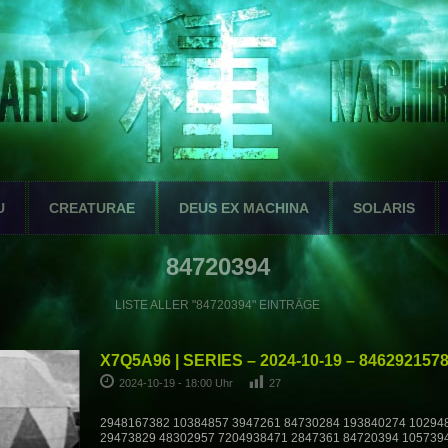
U
CREATURAE
DEUS EX MACHINA
SOLARIS
84720394
LISTE ALLER "84720394" EINTRÄGE
X7Q5A96 | SERIES – 2024-10-19 – 846292157
2024-10-19 - 18:00 Uhr
27
2948167382 10384857 3947261 84730284 193840274 10294
29473829 48302957 7204938471 2847361 84720394 105739