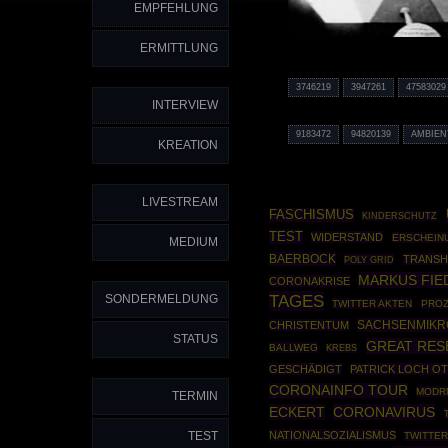
EMPFEHLUNG
ERMITTLUNG
3746219
3947261
47583029
INTERVIEW
9183472
94820139
AMBIEN
KREATION
LIVESTREAM
FASCHISMUS
KINDERSCHUTZ
TEST
WIDERSTAND
ERSCHEIN
MEDIUM
BAERBOCK
TRANSH
POLY GRID
MARKUS FIE
CORONAKRISE
TAGES
SONDERMELDUNG
TWITTER AKTEN
PRO
SACHSENMIKR
CHRISTENTUM
STATUS
GREAT RES
BALLWEG
KREBS
GESCHÄDIGT
PATRICK LOCH O
CORONAINFO TOUR
MODR
TERMIN
ECKERT
CORONAVIRUS
TEST
NATIONALSOZIALISMUS
TWITTER