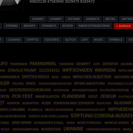
94820139 47583940 3029475 9183472
10294857
10384857
10573948
193840274
2847361
2947382
47583940
48302957
7204938471
8374029
846292157839204738294
« ZURÜCK
T
CALMING
CRYPTIC
ESOTERIC
GLITCH
LOFI
MUSIC
SYMBOLS
X7
UFO
PARANORMAL
GEIMPFT
DIKTATUR
THÜRINGEN
SINSHEIM
LOFI
JVA BR
IMPFSCHADEN
WIKIPEDIA
DONALD TRUMP
3121534312
UNG
NATO UN
DRITTES REICH
MRNA GEN-INJEKTION
UMANISMUS
SACHSEN-
BSW
VIREN
DLER
KRIEG
BITWIG ANLEITUNG
ITALIEN
JOHANNES CLAS
TRANSKOMMUNIKATION
GEISTERERSCHEINUNG
ZESS
ANTISEMITISMUS
FLUTKATASTROPHE
INTERVIEW
PCR-TEST
PLANDEMIE
ZENSUR
OFON
MANIPULATION
GEIST
FLUTHILF
ET
WLADIMIR 
ALIEN
JOHNSON AND JOHNSON
HORROR
BIOWAFFEN
MÜNCHEN
IMPFNEBEN
TIENO LUMUMBA
SYMBOLS
HEIKO SCHOENING
PARANORMALER ORT
STIFTUNG CORONA-AUSSCH
NA-GENTHERAPIE
KÜNSTLICHE INTELLIGENZ
JENS SPAHN
TÜRKEI
SCHWARZER KANAL
NASA
NORD STREAM 1
MARKUS SÖDER
UKRAINE
BUNDESTAG
 FILES
ZWANGSIMPFUNG
VERFASSUNGSSCHUTZ
MARS