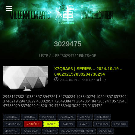
3029475
LISTE ALLER "3029475" EINTRÄGE
X7Q5A96 | SERIES – 2024-10-19 –
846292157839204738294
2024-10-19 - 18:00 Uhr
27
2948167382 10384857 3947261 84730284 193840274 10294857 857302
3746219 29473829 48302957 7204938471 2847361 84720394 10573948
47583029 8374029 94820139 47583940 3029475 9183472
10294857
10384857
10573948
193840274
2847361
29473829
2948167382
« ZURÜCK
3029475
3746219
3947261
47583029
47583940
48302957
7204938471
8374029
846292157839204738294
84720394