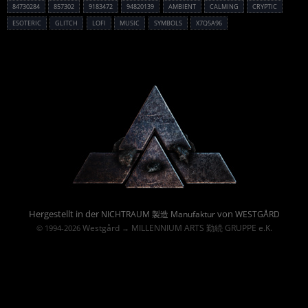
84730284
857302
9183472
94820139
AMBIENT
CALMING
CRYPTIC
ESOTERIC
GLITCH
LOFI
MUSIC
SYMBOLS
X7Q5A96
Powered By :
Hergestellt in der
von
NICHTRAUM 製造 Manufaktur
WESTGÅRD
Westgård
MILLENNIUM ARTS 勤続 GRUPPE e.K.
© 1994-2026
→