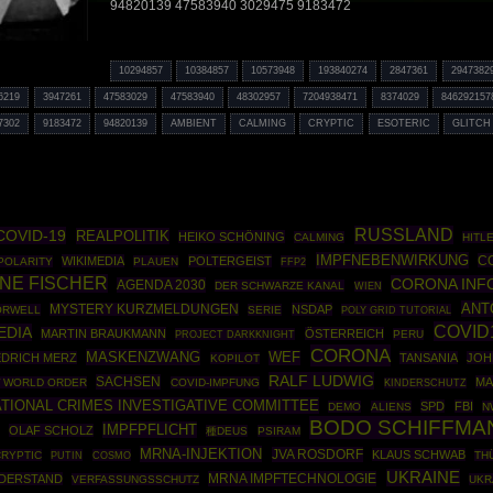
94820139 47583940 3029475 9183472
10294857
10384857
10573948
193840274
2847361
2947382
6219
3947261
47583029
47583940
48302957
7204938471
8374029
846292157
7302
9183472
94820139
AMBIENT
CALMING
CRYPTIC
ESOTERIC
GLITCH
RUSSLAND
COVID-19
REALPOLITIK
HEIKO SCHÖNING
CALMING
HITL
IMPFNEBENWIRKUNG
C
WIKIMEDIA
POLTERGEIST
POLARITY
PLAUEN
FFP2
ANE FISCHER
CORONA INF
AGENDA 2030
DER SCHWARZE KANAL
WIEN
ANT
MYSTERY KURZMELDUNGEN
NSDAP
ORWELL
SERIE
POLY GRID TUTORIAL
COVID
EDIA
MARTIN BRAUKMANN
ÖSTERREICH
PROJECT DARKKNIGHT
PERU
CORONA
MASKENZWANG
WEF
EDRICH MERZ
TANSANIA
JOH
KOPILOT
RALF LUDWIG
SACHSEN
MA
 WORLD ORDER
COVID-IMPFUNG
KINDERSCHUTZ
TIONAL CRIMES INVESTIGATIVE COMMITTEE
SPD
FBI
DEMO
ALIENS
N
BODO SCHIFFMA
IMPFPFLICHT
OLAF SCHOLZ
種DEUS
PSIRAM
MRNA-INJEKTION
JVA ROSDORF
KLAUS SCHWAB
CRYPTIC
PUTIN
COSMO
TH
UKRAINE
MRNA IMPFTECHNOLOGIE
DERSTAND
VERFASSUNGSSCHUTZ
UKR