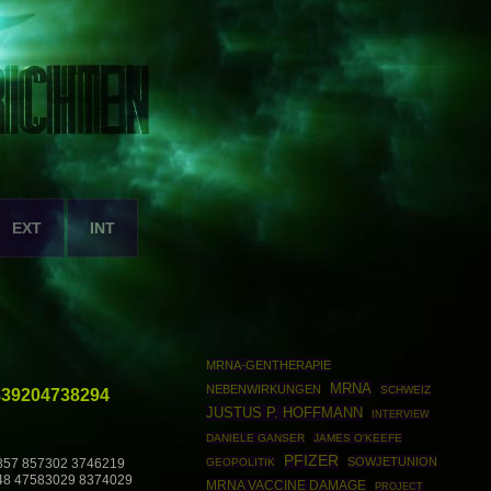
EXT
INT
MRNA-GENTHERAPIE
MRNA
NEBENWIRKUNGEN
SCHWEIZ
839204738294
JUSTUS P. HOFFMANN
INTERVIEW
DANIELE GANSER
JAMES O'KEEFE
PFIZER
SOWJETUNION
GEOPOLITIK
857 857302 3746219
48 47583029 8374029
MRNA VACCINE DAMAGE
PROJECT