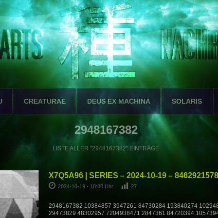
U
CREATURAE
DEUS EX MACHINA
SOLARIS
2948167382
LISTE ALLER "2948167382" EINTRÄGE
X7Q5A96 | SERIES – 2024-10-19 – 846292157
2024-10-19 - 18:00 Uhr
27
2948167382 10384857 3947261 84730284 193840274 10294
29473829 48302957 7204938471 2847361 84720394 105739