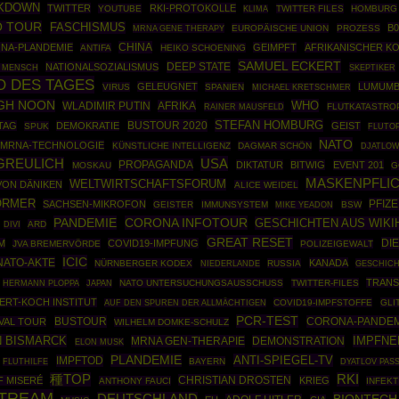
KDOWN
TWITTER
RKI-PROTOKOLLE
YOUTUBE
TWITTER FILES
HOMBURG
KLIMA
O TOUR
FASCHISMUS
B0
MRNA GENE THERAPY
EUROPÄISCHE UNION
PROZESS
CHINA
NA-PLANDEMIE
GEIMPFT
AFRIKANISCHER K
ANTIFA
HEIKO SCHOENING
SAMUEL ECKERT
DEEP STATE
NATIONALSOZIALISMUS
SKEPTIKER
 MENSCH
O DES TAGES
GELEUGNET
LUMUMB
VIRUS
SPANIEN
MICHAEL KRETSCHMER
GH NOON
WHO
WLADIMIR PUTIN
AFRIKA
RAINER MAUSFELD
FLUTKATASTRO
STEFAN HOMBURG
BUSTOUR 2020
TAG
DEMOKRATIE
GEIST
SPUK
FLUTO
NATO
MRNA-TECHNOLOGIE
KÜNSTLICHE INTELLIGENZ
DAGMAR SCHÖN
DJATLOW
USA
GREULICH
PROPAGANDA
DIKTATUR
BITWIG
EVENT 201
MOSKAU
G
MASKENPFLI
WELTWIRTSCHAFTSFORUM
VON DÄNIKEN
ALICE WEIDEL
ÖRMER
PFIZ
SACHSEN-MIKROFON
GEISTER
IMMUNSYSTEM
BSW
MIKE YEADON
PANDEMIE
CORONA INFOTOUR
GESCHICHTEN AUS WIK
ARD
DIVI
GREAT RESET
DI
M
COVID19-IMPFUNG
JVA BREMERVÖRDE
POLIZEIGEWALT
ICIC
NATO-AKTE
KANADA
NÜRNBERGER KODEX
RUSSIA
GESCHIC
NIEDERLANDE
TRAN
HERMANN PLOPPA
NATO UNTERSUCHUNGSAUSSCHUSS
TWITTER-FILES
JAPAN
ERT-KOCH INSTITUT
COVID19-IMPFSTOFFE
GLI
AUF DEN SPUREN DER ALLMÄCHTIGEN
PCR-TEST
BUSTOUR
CORONA-PANDEM
VAL TOUR
WILHELM DOMKE-SCHULZ
 BISMARCK
IMPFN
MRNA GEN-THERAPIE
DEMONSTRATION
ELON MUSK
PLANDEMIE
ANTI-SPIEGEL-TV
IMPFTOD
BAYERN
FLUTHILFE
DYATLOV PAS
種TOP
RKI
CHRISTIAN DROSTEN
F MISERÉ
KRIEG
ANTHONY FAUCI
INFEK
STREAM