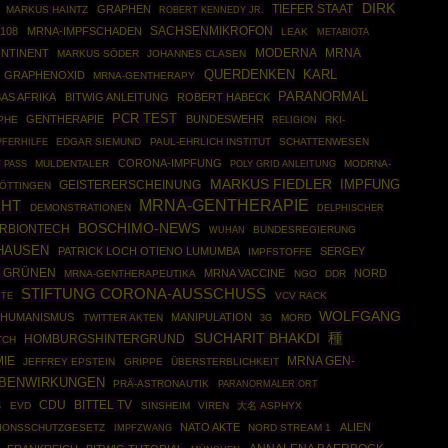
DIRK
TIEFER STAAT
GRAPHEN
MARKUS HAINTZ
ROBERT KENNEDY JR.
SACHSENMIKROFON
108
MRNA-IMPFSCHADEN
LEAK
METABIOTA
MODERNA
MRNA
ONTINENT
MARKUS SÖDER
JOHANNES CLASEN
QUERDENKEN
KARL
GRAPHENOXID
MRNA-GENTHERAPY
PARANORMAL
AS AFRIKA
BITWIG ANLEITUNG
ROBERT HABECK
PCR TEST
GENTHERAPIE
BUNDESWEHR
PHE
RKI-
RELIGION
EDGAR SIEMUND
PAUL-EHRLICH INSTITUT
SCHATTENWESEN
PFERHILFE
CORONA-IMPFUNG
MULDENTALER
POLY GRID ANLEITUNG
MODRNA-
 PASS
MARKUS FIEDLER
IMPFUNG
GEISTERERSCHEINUNG
ÖTTINGEN
MRNA-GENTHERAPIE
CHT
DEMONSTRATIONEN
DELPHISCHER
BOSCHIMO-NEWS
ERBIONTECH
BUNDESREGIERUNG
WUHAN
IHAUSEN
PATRICK LOCH OTIENO LUMUMBA
SERGEY
IMPFSTOFFE
E GRÜNEN
MRNA VACCINE
NORD
MRNA-GENTHERAPEUTIKA
NGO
DDR
STIFTUNG CORONA-AUSSCHUSS
HTE
VCV RACK
WOLFGANG
SHUMANISMUS
MANIPULATION
TWITTER AKTEN
MORD
3G
種
SUCHARIT BHAKDI
HOMBURGSHINTERGRUND
TCH
IE
MRNA GEN-
JEFFREY EPSTEIN
GRIPPE
ÜBERSTERBLICHKEIT
EBENWIRKUNGEN
PRÄ-ASTRONAUTIK
PARANORMALER ORT
CDU
BITTEL TV
EVD
SINSHEIM
VIREN
大名 ASPHYX
S
NATO AKTE
ALIEN
TIONSSCHUTZGESETZ
IMPFZWANG
NORD STREAM 1