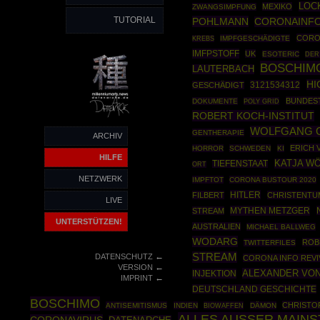
LOC
MEXIKO
ZWANGSIMPFUNG
TUTORIAL
POHLMANN
CORONAINF
CORO
IMPFGESCHÄDIGTE
KREBS
IMFPSTOFF
UK
ESOTERIC
DER
BOSCHIM
LAUTERBACH
HI
3121534312
GESCHÄDIGT
BUNDES
DOKUMENTE
POLY GRID
ROBERT KOCH-INSTITUT
WOLFGANG 
GENTHERAPIE
ARCHIV
ERICH 
HORROR
SCHWEDEN
KI
HILFE
KATJA W
TIEFENSTAAT
ORT
NETZWERK
IMPFTOT
CORONA BUSTOUR 2020
HITLER
FILBERT
CHRISTENTU
LIVE
MYTHEN METZGER
STREAM
UNTERSTÜTZEN!
AUSTRALIEN
MICHAEL BALLWEG
WODARG
ROB
TWITTERFILES
←
STREAM
DATENSCHUTZ
CORONA INFO REVI
←
VERSION
ALEXANDER VON
INJEKTION
←
IMPRINT
DEUTSCHLAND GESCHICHTE
BOSCHIMO
CHRISTO
ANTISEMITISMUS
INDIEN
BIOWAFFEN
DÄMON
ALLES AUSSER MAIN