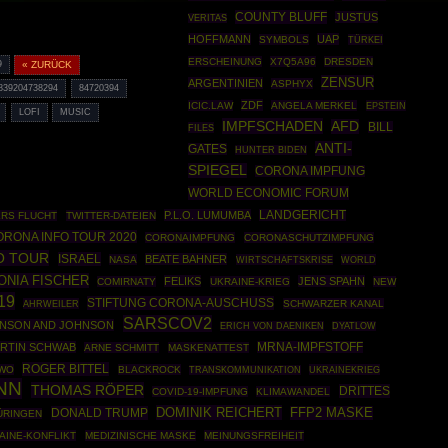
COUNTY BLUFF
JUSTUS
VERITAS
HOFFMANN
UAP
SYMBOLS
TÜRKEI
ERSCHEINUNG
X7Q5A96
DRESDEN
9
« ZURÜCK
ZENSUR
ARGENTINIEN
ASPHYX
839204738294
84720394
ZDF
ICIC.LAW
ANGELA MERKEL
EPSTEIN
LOFI
MUSIC
IMPFSCHADEN
AFD
BILL
FILES
ANTI-
GATES
HUNTER BIDEN
SPIEGEL
CORONA IMPFUNG
WORLD ECONOMIC FORUM
P.L.O. LUMUMBA
LANDGERICHT
ERS FLUCHT
TWITTER-DATEIEN
ORONA INFO TOUR 2020
CORONAIMPFUNG
CORONASCHUTZIMPFUNG
O TOUR
ISRAEL
BEATE BAHNER
NASA
WIRTSCHAFTSKRISE
WORLD
ONIA FISCHER
FELIKS
JENS SPAHN
COMIRNATY
UKRAINE-KRIEG
NEW
19
STIFTUNG CORONA-AUSCHUSS
AHRWEILER
SCHWARZER KANAL
SARSCOV2
NSON AND JOHNSON
ERICH VON DAENIKEN
DYATLOW
RTIN SCHWAB
MRNA-IMPFSTOFF
ARNE SCHMITT
MASKENATTEST
ROGER BITTEL
WO
BLACKROCK
UKRAINEKRIEG
TRANSKOMMUNIKATION
NN
THOMAS RÖPER
DRITTES
COVID-19-IMPFUNG
KLIMAWANDEL
DOMINIK REICHERT
DONALD TRUMP
FFP2 MASKE
ÜRINGEN
AINE-KONFLIKT
MEDIZINISCHE MASKE
MEINUNGSFREIHEIT