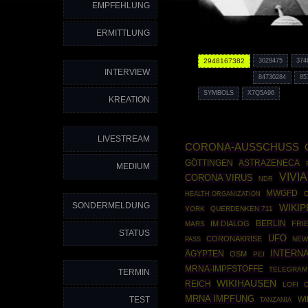
EMPFEHLUNG
ERMITTLUNG
2948167382
3029475
374
INTERVIEW
84730284
85
SYMBOLS
X7Q5A96
KREATION
LIVESTREAM
CORONA-AUSSCHUSS
ASTRAZENECA
GÖTTINGEN
MEDIUM
VIVI
CORONA VIRUS
NDR
MWGFD
HEALTH ORGANIZATION
SONDERMELDUNG
WIKIP
YORK
QUERDENKEN 711
BERLIN
IM DIALOG
FRI
MARS
STATUS
UFO
CORONAKRISE
NEW
PASS
INTERNA
ÄGYPTEN
OSM
PEI
MRNA-IMPFSTOFFE
TELEGRAM
TERMIN
WIKIHAUSEN
REICH
LOFI
MRNA IMPFUNG
TEST
WI
TANZANIA