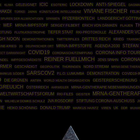
ICIC
ANTI-SPIEGEL
LOCKDOWN
GELEUGNET
ESOTERIC
DAGMA
E
KLIMA
VIVIANE FISCHER
HAKDI
FELIK
TÜRKEI
KÜNSTLICHE INTELLIGENZ
JAPAN
PFIZERBIONTECH
LANDGERICHT GÖTTI
SPANIEN
 SPUREN DER ALLMÄCHTIGEN
T
WEF
MRNA-IMPFSTOFF
SERGEY FILBERT
ERICH VON DÄNIKEN
T
PLAUEN
ALEXANDER V
TIEFER STAAT
EITUNG
RKI-PROTOKOLLE
FLUTKATASTROPHE
GH NOON
DRITTES REICH
KRIEG
DEMONSTRATIONEN
TWITTERFILES
TRANSK
STEFAN
MRNA-IMPFSTOFFE
AGENDA 2030
INE-KRIEG
2G
DELPHISCHER ORT
COVID19
CORONA INFO TOUR
ECT DARKKNIGHT
CORONASCHUTZIMPFUNG
REINER FUELLMICH
CORONA
JENS SPAHN
NDEL
IMPFGESCHÄDIGTE
ÖRMER
GESCHÄDIGT
NORD STREAM
GEOPOLITIK
THÜRINGEN
MRNA GENE THERA
SARSCOV2
DEMONSTRATION
P.L.O. LUMUMBA
COVID19-
MARKUS SÖDER
O
DIE GRÜNEN
GEISTERERSCHEINUNG
ANTIFA
WORLD HEALTH ORGANIZATION
GREULICH
ÖSTERREICH
MRNA-GENTHERAPIE NEBENWIRKUNGE
AHRWEILER
MRNA-GENTHERAP
WELTWIRTSCHAFTSFORUM
RKI-FILES
GEISTER
JVA ROSDORF
STIFTUNG CORONA-AUSCHUSS
N
J
WILHELM DOMKE-SCHULZ
IE
DONALD TRUMP
HEIKO SCHÖNING
UK
MARKUS HAINTZ
VIREN
DDR
WUHA