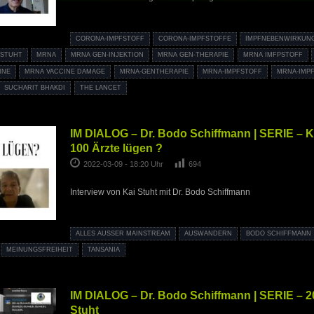
CORONA-IMPFSTOFF
CORONA-IMPFSTOFFE
IMPFNEBENWIRKUN
 STUHT
MRNA
MRNA GEN-INJEKTION
MRNA GEN-THERAPIE
MRNA IMFPSTOFF
INE
MRNA VACCINE DAMAGE
MRNA-GENTHERAPIE
MRNA-IMPFSTOFF
MRNA-IMP
SUCHARIT BHAKDI
THE LANCET
IM DIALOG – Dr. Bodo Schiffmann | SERIE – K
100 Ärzte lügen ?
2022-03-09 - 18:20 Uhr
694
Interview von Kai Stuht mit Dr. Bodo Schiffmann
ALLES AUSSER MAINSTREAM
AUSWANDERN
BODO SCHIFFMANN
MEINUNGSFREIHEIT
TANSANIA
IM DIALOG – Dr. Bodo Schiffmann | SERIE – 20
Stuht