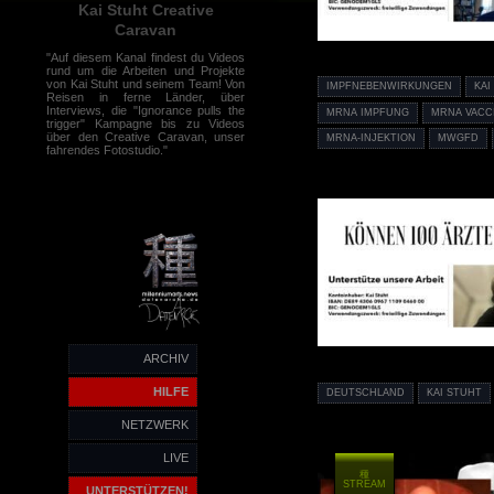
Kai Stuht Creative
Caravan
"Auf diesem Kanal findest du Videos
rund um die Arbeiten und Projekte
von Kai Stuht und seinem Team! Von
IMPFNEBENWIRKUNGEN
KAI
Reisen in ferne Länder, über
Interviews, die "Ignorance pulls the
MRNA IMPFUNG
MRNA VACC
trigger" Kampagne bis zu Videos
über den Creative Caravan, unser
MRNA-INJEKTION
MWGFD
fahrendes Fotostudio."
ARCHIV
HILFE
DEUTSCHLAND
KAI STUHT
NETZWERK
LIVE
種
STREAM
UNTERSTÜTZEN!