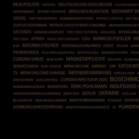
REALPOLITIK
DEUTSCHLAND GESCHICHTE
CRYPTIC
FLUTOPFERHILF
SUCHARIT B
MRNA GEN-INJEKTION
GENTHERAPY
JEFFREY EPSTEIN
ISRAEL
TWITTER-DATEIEN
NÜRNBERGER KODEX
PROJECT VERITAS
AUF DEN
JUSTUS HOFFMANN
PATRICK LOCH OTIENO LUMUMBA
MEINUNGSFREIHEI
SACHSEN
BITWIG ANL
UKRAINE-KONFLIKT
POLY GRID TUTORIAL
MÜNCHEN
MARKUS FIEDLER
HI
AFRIKA
CDU
POLY GRID
ERICH VON DAENIKEN
ANTONIA FISCHER
NATIONALSOZIALISMUS
GEIST
EVD
ITALIEN
UKRA
PROPAGANDA
POLY GRID ANLEITUNG
EPSTEIN FILES
HERMANN PLOPPA
PROJ
MASKENPFLICHT
CORONA VIRUS
NEW YORK
KLIMAWA
RELIGION
KATJA W
SOWJETUNION
MRNA VACCINE
AMBIENT
UAP
MIKE YEADON
IMPFNEBENWIRKUNG
TV
MRNA VACCINE DAMAGE
DYATLOV PASS
BOSCHIM
CORONA INFO TOUR 2020
KRETSCHMER
DJATLOW PASS
DIRK POHLMANN
WOLFGANG 
BUNDESTAG
BUNDESREGIERUNG
UKRAINE
BERLIN
UNTERSUCHUNGSAUSSCHUSS
SKEPTIKER
ICIC.LAW
MARTIN BRAUKMANN
GRAPHE
BLACKROCK
NEW WORLD ORDER
X7Q5A96
PLANDEM
HOMBURGSHINTERGRUND
INFEKTIONSSCHUTZGESETZ
3G