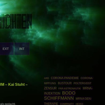
EXT
INT
CORONA-PANDEMIE
CORONA-
ARD
BUSTOUR
IMPFUNG
POLTERGEIST
UM – Kai Stuht –
ZENSUR
MRNA-
PRÄ-ASTRONAUTIK
BODO
INJEKTION
SCHIFFMANN
MRNA GEN-
THERAPIE
 als gedacht.
COMIRNATY
HEIKO