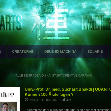
U
CREATURAE
DEUS EX MACHINA
SOLARIS
ALLE BEITRÄGE VON KAI STUHT CREATIVE CARAVAN
Univ.-Prof. Dr. med. Sucharit Bhakdi | QUANT
Können 100 Ärzte lügen ?
2022-03-11 - 16:53 Uhr
483
Erkenntnisse der Folgen der “Impfung” sind noch viel schlimmer