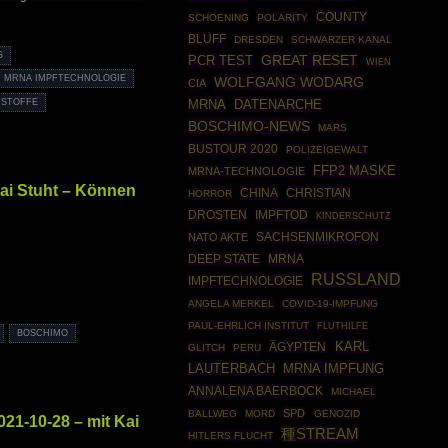
COUNTY
SCHOENING
POLARITY
BLUFF
DRESDEN
SCHWARZER KANAL
G
GREAT RESET
PCR TEST
WIEN
MRNA IMPFTECHNOLOGIE
WOLFGANG WODARG
CIA
FSTOFFE
MRNA
DATENARCHE
BOSCHIMO-NEWS
MARS
BUSTOUR 2020
POLIZEIGEWALT
FFP2 MASKE
MRNA-TECHNOLOGIE
ai Stuht – Können
CHINA
CHRISTIAN
HORROR
DROSTEN
IMPFTOD
KINDERSCHUTZ
SACHSENMIKROFON
NATO AKTE
DEEP STATE
MRNA
RUSSLAND
IMPFTECHNOLOGIE
ANGELA MERKEL
COVID-19-IMPFUNG
PAUL-EHRLICH INSTITUT
FLUTHILFE
BOSCHIMO
ÄGYPTEN
KARL
GLITCH
PERU
MRNA IMPFUNG
LAUTERBACH
ANNALENA BAERBOCK
MICHAEL
SPD
BALLWEG
MORD
GENOZID
21-10-28 – mit Kai
種STREAM
HITLERS FLUCHT