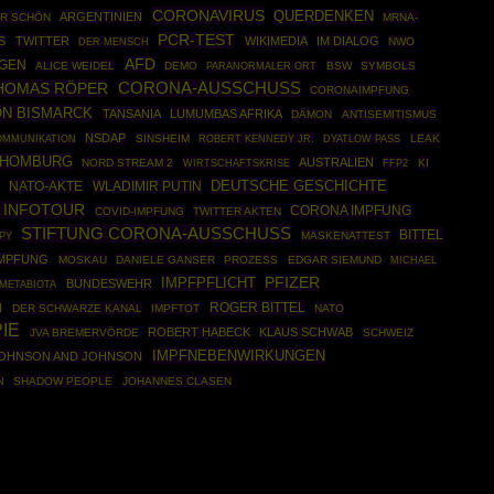
CORONAVIRUS
QUERDENKEN
ARGENTINIEN
R SCHÖN
MRNA-
PCR-TEST
S
TWITTER
WIKIMEDIA
IM DIALOG
NWO
DER MENSCH
AFD
NGEN
ALICE WEIDEL
DEMO
BSW
SYMBOLS
PARANORMALER ORT
HOMAS RÖPER
CORONA-AUSSCHUSS
CORONAIMPFUNG
ON BISMARCK
TANSANIA
LUMUMBAS AFRIKA
DÄMON
ANTISEMITISMUS
NSDAP
SINSHEIM
ROBERT KENNEDY JR.
LEAK
OMMUNIKATION
DYATLOW PASS
 HOMBURG
AUSTRALIEN
NORD STREAM 2
WIRTSCHAFTSKRISE
FFP2
KI
DEUTSCHE GESCHICHTE
NATO-AKTE
WLADIMIR PUTIN
 INFOTOUR
CORONA IMPFUNG
COVID-IMPFUNG
TWITTER AKTEN
STIFTUNG CORONA-AUSSCHUSS
BITTEL
PY
MASKENATTEST
IMPFUNG
MOSKAU
DANIELE GANSER
PROZESS
EDGAR SIEMUND
MICHAEL
IMPFPFLICHT
PFIZER
BUNDESWEHR
METABIOTA
ROGER BITTEL
N
DER SCHWARZE KANAL
IMPFTOT
NATO
IE
ROBERT HABECK
KLAUS SCHWAB
JVA BREMERVÖRDE
SCHWEIZ
IMPFNEBENWIRKUNGEN
OHNSON AND JOHNSON
SHADOW PEOPLE
JOHANNES CLASEN
N