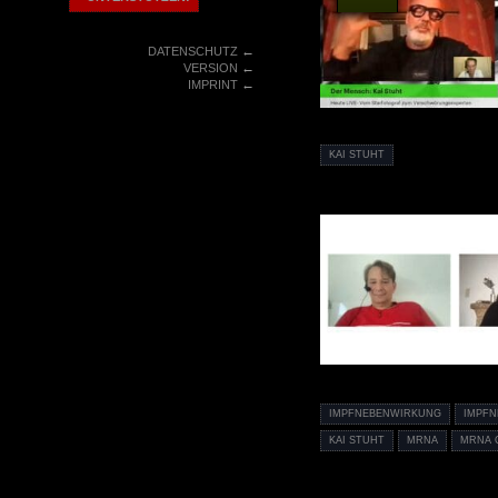
←
DATENSCHUTZ
←
VERSION
←
IMPRINT
KAI STUHT
IMPFNEBENWIRKUNG
IMPF
KAI STUHT
MRNA
MRNA 