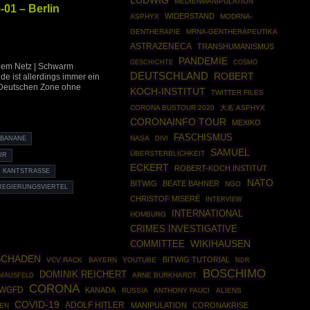
LUDWIG
MEDIENMANIPULATION
01 – Berlin
WIDERSTAND
ASPHYX
MODRNA-
GENTHERAPIE
MRNA-GENTHERAPEUTIKA
ASTRAZENECA
TRANSHUMANISMUS
PANDEMIE
GESCHICHTE
COSMO
dem Netz | Schwarm
DEUTSCHLAND
ROBERT
nde ist allerdings immer ein
r Deutschen Zone ohne
KOCH-INSTITUT
TWITTER FILES
CORONA BUSTOUR 2020
大名 ASPHYX
CORONAINFO TOUR
MEXIKO
FASCHISMUS
NASA
DIVI
 BANANE
SAMUEL
ÜBERSTERBLICHKEIT
UR
ECKERT
ROBERT-KOCH INSTITUT
KANTSTRASSE
NATO
BITWIG
BEATE BAHNER
NGO
REGIERUNGSVIERTEL
CHRISTOF MISERÉ
INTERVIEW
INTERNATIONAL
HOMBURG
CRIMES INVESTIGATIVE
WIKIHAUSEN
COMMITTEE
SCHADEN
BITWIG TUTORIAL
VCV RACK
BAYERN
YOUTUBE
NDR
BOSCHIMO
DOMINIK REICHERT
 MAUSFELD
ARNE BURKHARDT
CORONA
WGFD
KANADA
RUSSIA
ANTHONY FAUCI
ALIENS
COVID-19
ADOLF HITLER
MANIPULATION
CORONAKRISE
EN