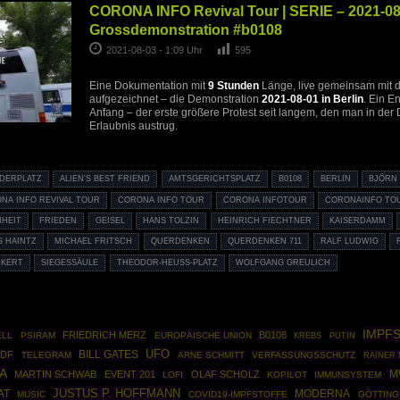
CORONA INFO Revival Tour | SERIE – 2021-08-
Grossdemonstration #b0108
2021-08-03 - 1:09 Uhr
595
Eine Dokumentation mit
9 Stunden
Länge, live gemeinsam mit 
aufgezeichnet – die Demonstration
2021-08-01 in Berlin
. Ein E
Anfang – der erste größere Protest seit langem, den man in de
Erlaubnis austrug.
DERPLATZ
ALIEN'S BEST FRIEND
AMTSGERICHTSPLATZ
B0108
BERLIN
BJÖRN
NA INFO REVIVAL TOUR
CORONA INFO TOUR
CORONA INFOTOUR
CORONAINFO TO
IHEIT
FRIEDEN
GEISEL
HANS TOLZIN
HEINRICH FIECHTNER
KAISERDAMM
 HAINTZ
MICHAEL FRITSCH
QUERDENKEN
QUERDENKEN 711
RALF LUDWIG
CKERT
SIEGESSÄULE
THEODOR-HEUSS-PLATZ
WOLFGANG GREULICH
IMPF
FRIEDRICH MERZ
B0108
ELL
PSIRAM
EUROPÄISCHE UNION
PUTIN
KREBS
UFO
ZDF
BILL GATES
TELEGRAM
ARNE SCHMITT
VERFASSUNGSSCHUTZ
RAINER
IA
M
MARTIN SCHWAB
EVENT 201
OLAF SCHOLZ
LOFI
KOPILOT
IMMUNSYSTEM
JUSTUS P. HOFFMANN
MODERNA
AT
MUSIC
COVID19-IMPFSTOFFE
GÖTTING