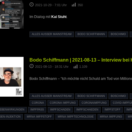
2021-10-29 - 7:01 Uhr
350
Im Dialog mit
Kai Stuht
.
ALLES AUSSER MAINSTREAM
BODO SCHIFFMANN
BOSCHIMO
Bodo Schiffmann | 2021-08-13 – Interview bei 
2021-08-13 - 18:31 Uhr
1.109
Bodo Schiffmann – “Ich möchte nicht Schuld am Tod von Millio
ALLES AUSSER MAINSTREAM
BODO SCHIFFMANN
BOSCHIMO
CORONA
CORONA IMPFUNG
CORONAIMPFUNG
COVID-IMPF
NEBENWIRKUNGEN
IMPFPASS
IMPFSCHADEN
IMPFSCHAEDEN
IMPFSTOFF
IMP
GEN-INJEKTION
MRNA IMFPSTOFF
MRNA IMPFTECHNOLOGIE
MRNA IMPFUNG
MR