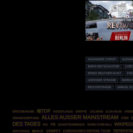
ALEXANDER CHRIST
ALEXAN
BORIS REITSCHUSTER
CORO
ERNST-REUTHER-PLATZ
FRE
LEIPZIGER STRASSE
MARKUS
REICHSSTRASSE
SAMUEL E
種TOP
ERSCHEINUNG
GRIPPE
CALMING
ORW
NIEDERLANDE
ELON MUSK
ALLES AUSSER MAINSTREAM
OSM
ZWANGSIMPFUNG
DES TAGES
WIKIPED
FBI
PEI
SCHATTENWESEN
NORD STREAM 1
GEIMPFT
CORONA INFO REVIVAL TOUR
TIEFENSTA
IMPFZWANG
種DEUS