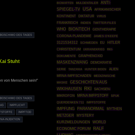
ANTI-
BIOWAFFEN
MULDENTALER
USA
SPIEGEL-TV
AFRIKANISCHER
KONTINENT
DIKTATUR
VIRUS
FRANKREICH
INDIEN
TWITTER-FILES
BIONTECH
WHO
GENTHERAPIE
BOSCHIMO DES TAGES
CORONA-PLANDEMIE
JAMES O'KEEFE
3121534312
HITLER
EU
SCHWEDEN
CHRISTENTUM
UKRAINEKRIEG
RKI-
GRAPHENOXID
DOKUMENTE
Kai Stuht
MASKENZWANG
DEMOKRATIE
ALIEN
SERIE
TANZANIA
HUNTER BIDEN
MRNA-IMPFSCHADEN
MEDIZINISCHE
nen von Menschen sein!”
GESCHICHTEN AUS
MASKE
RKI
WIKIHAUSEN
SACHSEN-
MRNA IMFPSTOFF
MIKROFON
SPUK
BOSCHIMO DES TAGES
QUERDENKEN 711
IMPFSTOFFE
UNG
IMPFLICHT
PARANORMAL
IMPFUNG
MYTHEN
FSTOFFE
IMPFTOD
METZGER
MYSTERY
NA-INJEKTION
WORLD
KURZMELDUNGEN
RALF
ECONOMIC FORUM