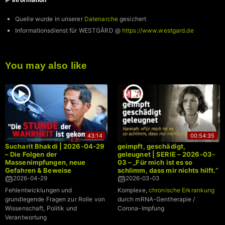
Quelle wurde in unserer
Datenarche
gesichert
Informationsdienst für WESTGÅRD @
https://www.westgard.de
You may also like
43:14
00:54:35
Sucharit Bhakdi | 2026-04-29
geimpft, geschädigt,
– Die Folgen der
geleugnet | SERIE – 2026-03-
Massenimpfungen, neue
03 – „Für mich ist es so
Gefahren & Beweise
schlimm, dass mir nichts hilft.“
2026-04-29
2026-03-03
Fehlentwicklungen und
Komplexe,
chronische Erkrankung
grundlegende Fragen zur Rolle von
durch mRNA-Gentherapie /
Wissenschaft, Politik und
Corona-Impfung
Verantwortung