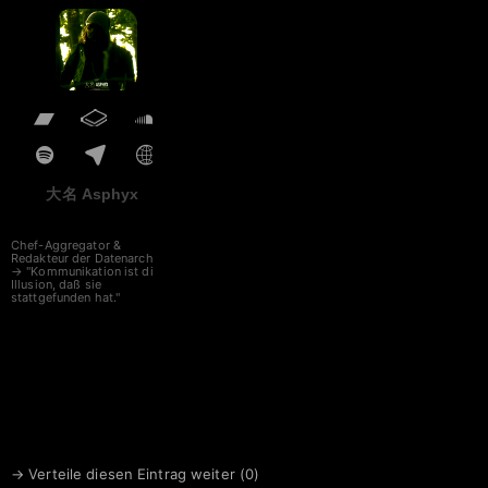
in Forschung und Lehre mit
den Themen Gesundheit,
FREIHEIT UND
DEMOKRATIE
beschäftigen. Wir haben
uns während der
Coronakrise in unserer Kritik
an den überzogenen
Beschrän- kungen
zusammengefunden.
MWGFD e.V.
大名 Asphyx
Wittgasse 9
94032 Passau
"
Chef-Aggregator &
Redakteur der Datenarche
→ "Kommunikation ist die
Illusion, daß sie
stattgefunden hat."
→ Verteile diesen Eintrag weiter (
0
)