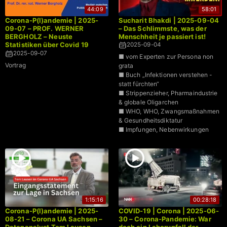
44:09
58:01
Corona-P(l)andemie | 2025-
Sucharit Bhakdi | 2025-09-04
09-07 – PROF. WERNER
– Das Schlimmste, was der
BERGHOLZ – Neuste
Menschheit je passiert ist!
Statistiken über Covid 19
2025-09-04
Impffolgen – Schaden/Nutzen
2025-09-07
■ vom Experten zur Persona non
Verhältnis
Vortrag
grata
■ Buch „Infektionen verstehen -
statt fürchten“
■ Strippenzieher, Pharmaindustrie
& globale Oligarchen
■ WHO, WHO, Zwangsmaßnahmen
& Gesundheitsdiktatur
■ Impfungen, Nebenwirkungen
■ Lügen in Ernährung
1:15:16
00:28:18
Corona-P(l)andemie | 2025-
COVID-19 | Corona | 2025-06-
08-21 – Corona UA Sachsen –
30 – Corona-Pandemie: War
Datenanalyst Tom Lausen –
doch ein Laborunfall der