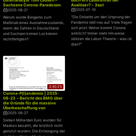
Sachsens Corona-Paradoxon
Auslöser? – 3sat
→ Weniger geimpft, weniger
2025-07-10
2025-08-21
gestorben
"Die Debatte um den Ursprung der
Warum wurde Bergamo zum
Pandemie lebt neu auf. Viele fragen
Maßstab eines Ausnahmezustands,
sich jetzt: Woher kommt Corona
wenn die Zahlen in Deutschland
wirklich? Immer mehr Hinweise
und Sachsen keinen Lockdown
stützen die Labor-Theorie – was ist
rechtfertigten?
dran?"
2:40:25
Corona-P(l)andemie | 2025-
06-23 – Bericht des BMG über
die Gründe für die massive
Überbeschaffung von
Schutzmasken während der
2025-06-27
Coronapandemie
Sieben Milliarden Euro wurden für
Masken bezahlt, die letztlich nicht
genutzt wurden. Die Entsorgung der