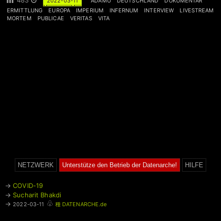
483
2022-03-11
ADAMU
DEUTSCHLAND
DOKUMENTAR
ERMITTLUNG
EUROPA
IMPERIUM
INFERNUM
INTERVIEW
LIVESTREAM
MORTEM
PUBLICAE
VERITAS
VITA
NETZWERK
Unterstütze den Betrieb der Datenarche!
HILFE
→
COVID-19
→
Sucharit Bhakdi
♧
→
2022-03-11
種 DATENARCHE.de