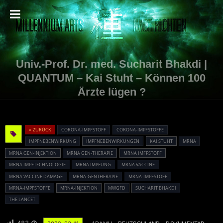
Univ.-Prof. Dr. med. Sucharit Bhakdi |
QUANTUM – Kai Stuht – Können 100
Ärzte lügen ?
« ZURÜCK
CORONA-IMPFSTOFF
CORONA-IMPFSTOFFE
IMPFNEBENWIRKUNG
IMPFNEBENWIRKUNGEN
KAI STUHT
MRNA
MRNA GEN-INJEKTION
MRNA GEN-THERAPIE
MRNA IMFPSTOFF
MRNA IMPFTECHNOLOGIE
MRNA IMPFUNG
MRNA VACCINE
MRNA VACCINE DAMAGE
MRNA-GENTHERAPIE
MRNA-IMPFSTOFF
MRNA-IMPFSTOFFE
MRNA-INJEKTION
MWGFD
SUCHARIT BHAKDI
THE LANCET