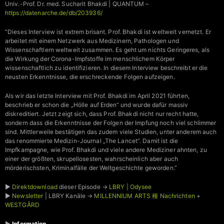
Univ.-Prof. Dr. med. Sucharit Bhakdi | QUANTUM –
https://datenarche.de/db/203936/
“Dieses Interview ist extrem brisant. Prof. Bhakdi ist weltweit vernetzt. Er
arbeitet mit einem Netzwerk aus Medizinern, Pathologen und
Wissenschaftlern weltweit zusammen. Es geht um nichts Geringeres, als
die Wirkung der Corona-Impfstoffe im menschlichem Körper
wissenschaftlich zu identifizieren. In diesem Interview beschreibt er die
neusten Erkenntnisse, die erschreckende Folgen aufzeigen.
Als wir das letzte Interview mit Prof. Bhakdi im April 2021 führten,
beschrieb er schon die „Hölle auf Erden“ und wurde dafür massiv
diskreditiert. Jetzt zeigt sich, dass Prof. Bhakdi nicht nur recht hatte,
sondern dass die Erkenntnisse der Folgen der Impfung noch viel schlimmer
sind. Mittlerweile bestätigen das zudem viele Studien, unter anderem auch
das renommierte Medizin-Journal „The Lancet“. Damit ist die
Impfkampagne, wie Prof. Bhakdi und viele andere Mediziner ahnten, zu
einer der größten, skrupellosesten, wahrscheinlich aber auch
mörderischsten, Kriminalfälle der Weltgeschichte geworden.”
►
Direktdownload
dieser Episode →
LBRY | Odysee
►
Newsletter
| LBRY Kanäle →
MILLENNIUM ARTS 種 Nachrichten
+
WESTGÅRD
►
Information