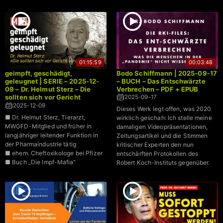
01:15:59
00:03:48
geimpft, geschädigt,
Bodo Schiffmann | 2025-09-17
geleugnet | SERIE – 2025-12-
– BUCH – Das Entschwärzte
09 – Dr. Helmut Sterz – Die
Verbrechen – PDF + EPUB
sollten sich vor Gericht
2025-09-17
verantworten
2025-12-09
Dieses Werk legt offen, was 2020
■ Dr. Helmut Sterz, Tierarzt,
wirklich geschah: Ich stelle meine
MWGFD-Mitglied und früher in
damaligen Videopräsentationen,
langjähriger leitender Funktion in
Zeitungsartikel und die Stimmen
der Pharmaindustrie tätig
kritischer Experten den nun
■ ehem. Cheftoxikologe bei Pfizer
entschärften Protokollen des
■ Buch „Die Impf-Mafia“
Robert Koch-Instituts gegenüber.