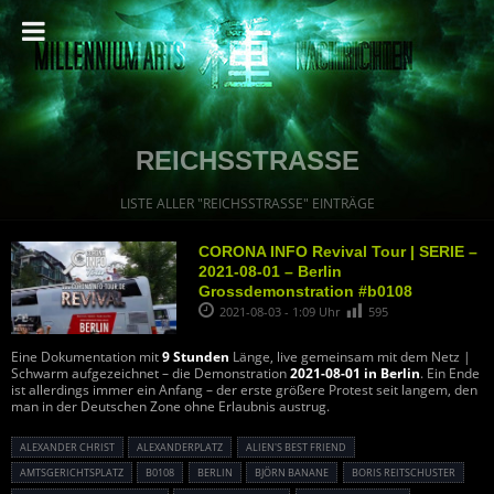
REICHSSTRASSE
LISTE ALLER "REICHSSTRASSE" EINTRÄGE
CORONA INFO Revival Tour | SERIE –
2021-08-01 – Berlin
Grossdemonstration #b0108
2021-08-03 - 1:09 Uhr
595
Eine Dokumentation mit
9 Stunden
Länge, live gemeinsam mit dem Netz |
Schwarm aufgezeichnet – die Demonstration
2021-08-01 in Berlin
. Ein Ende
ist allerdings immer ein Anfang – der erste größere Protest seit langem, den
man in der Deutschen Zone ohne Erlaubnis austrug.
ALEXANDER CHRIST
ALEXANDERPLATZ
ALIEN'S BEST FRIEND
AMTSGERICHTSPLATZ
B0108
BERLIN
BJÖRN BANANE
BORIS REITSCHUSTER