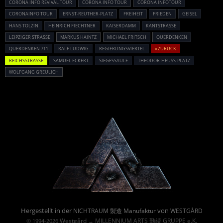
CORONA INFO REVIVAL TOUR
CORONA INFO TOUR
CORONA INFOTOUR
CORONAINFO TOUR
ERNST-REUTHER-PLATZ
FREIHEIT
FRIEDEN
GEISEL
HANS TOLZIN
HEINRICH FIECHTNER
KAISERDAMM
KANTSTRASSE
LEIPZIGER STRASSE
MARKUS HAINTZ
MICHAEL FRITSCH
QUERDENKEN
QUERDENKEN 711
RALF LUDWIG
REGIERUNGSVIERTEL
« ZURÜCK
REICHSSTRASSE
SAMUEL ECKERT
SIEGESSÄULE
THEODOR-HEUSS-PLATZ
WOLFGANG GREULICH
Powered By :
Hergestellt in der
von
NICHTRAUM 製造 Manufaktur
WESTGÅRD
Westgård
MILLENNIUM ARTS 勤続 GRUPPE e.K.
© 1994-2026
→