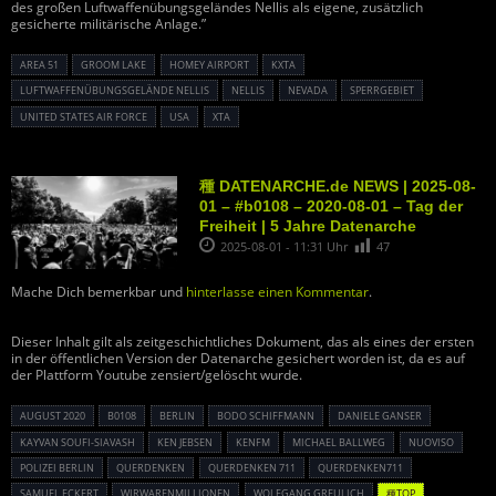
des großen Luftwaffenübungsgeländes Nellis als eigene, zusätzlich
gesicherte militärische Anlage.”
AREA 51
GROOM LAKE
HOMEY AIRPORT
KXTA
LUFTWAFFENÜBUNGSGELÄNDE NELLIS
NELLIS
NEVADA
SPERRGEBIET
UNITED STATES AIR FORCE
USA
XTA
種 DATENARCHE.de NEWS | 2025-08-
01 – #b0108 – 2020-08-01 – Tag der
Freiheit | 5 Jahre Datenarche
2025-08-01 - 11:31 Uhr
47
Mache Dich bemerkbar und
hinterlasse einen Kommentar
.
Dieser Inhalt gilt als zeitgeschichtliches Dokument, das als eines der ersten
in der öffentlichen Version der Datenarche gesichert worden ist, da es auf
der Plattform Youtube zensiert/gelöscht wurde.
AUGUST 2020
B0108
BERLIN
BODO SCHIFFMANN
DANIELE GANSER
KAYVAN SOUFI-SIAVASH
KEN JEBSEN
KENFM
MICHAEL BALLWEG
NUOVISO
POLIZEI BERLIN
QUERDENKEN
QUERDENKEN 711
QUERDENKEN711
SAMUEL ECKERT
WIRWARENMILLIONEN
WOLFGANG GREULICH
種TOP