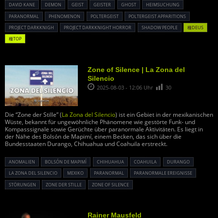
DAVID KANE
DEMON
GEIST
GEISTER
GHOST
HEIMSUCHUNG
PARANORMAL
PHENOMENON
POLTERGEIST
POLTERGEIST APPARITIONS
PROJECT DARKKNIGH
PROJECT DARKKNIGHT HORROR
SHADOW PEOPLE
種DEUS
種TOP
Zone of Silence | La Zona del
Silencio
2025-08-03 - 12:06 Uhr
30
Die “Zone der Stille” (
La Zona del Silencio
) ist ein Gebiet in der mexikanischen
Wüste, bekannt für ungewöhnliche Phänomene wie gestörte Funk- und
Kompasssignale sowie Gerüchte über paranormale Aktivitäten. Es liegt in
der Nähe des Bolsón de Mapimí, einem Becken, das sich über die
Bundesstaaten Durango, Chihuahua und Coahuila erstreckt.
ANOMALIEN
BOLSÓN DE MAPIMÍ
CHIHUAHUA
COAHUILA
DURANGO
LA ZONA DEL SILENCIO
MEXIKO
PARANORMAL
PARANORMALE EREIGNISSE
STÖRUNGEN
ZONE DER STILLE
ZONE OF SILENCE
Rainer Mausfeld