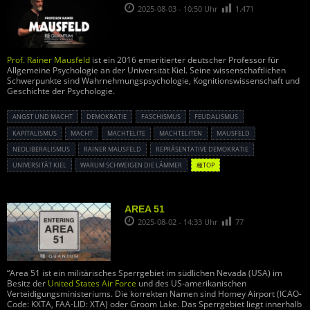
2025-08-03 - 10:50 Uhr
1.471
Prof. Rainer Mausfeld
ist ein 2016 emeritierter deutscher Professor für
Allgemeine Psychologie an der Universität Kiel. Seine wissenschaftlichen
Schwerpunkte sind Wahrnehmungspsychologie, Kognitionswissenschaft und
Geschichte der Psychologie.
ANGST UND MACHT
DEMOKRATIE
FASCHISMUS
FEUDALISMUS
KAPITALISMUS
MACHT
MACHTELITE
MACHTELITEN
MAUSFELD
NEOLIBERALISMUS
RAINER MAUSFELD
REPRÄSENTATIVE DEMOKRATIE
UNIVERSITÄT KIEL
WARUM SCHWEIGEN DIE LÄMMER
種TOP
AREA 51
2025-08-02 - 14:33 Uhr
77
“Area 51 ist ein militärisches Sperrgebiet im südlichen Nevada (USA) im
Besitz der
United States Air Force
und des US-amerikanischen
Verteidigungsministeriums. Die korrekten Namen sind Homey Airport (ICAO-
Code: KXTA, FAA-LID: XTA) oder Groom Lake. Das Sperrgebiet liegt innerhalb