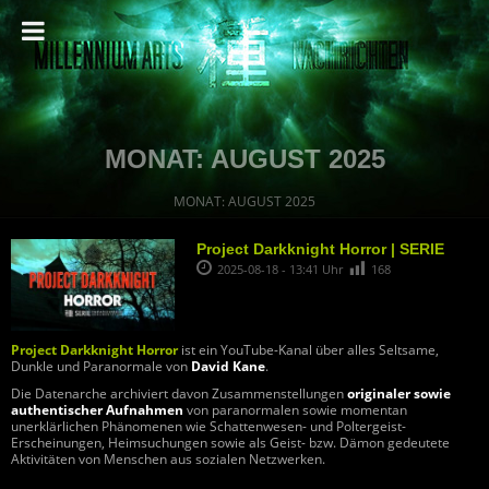
MONAT:
AUGUST 2025
MONAT:
AUGUST 2025
Project Darkknight Horror | SERIE
2025-08-18 - 13:41 Uhr
168
Project Darkknight Horror
ist ein YouTube-Kanal über alles Seltsame,
Dunkle und Paranormale von
David Kane
.
Die Datenarche archiviert davon Zusammenstellungen
originaler sowie
authentischer Aufnahmen
von paranormalen sowie momentan
unerklärlichen Phänomenen wie Schattenwesen- und Poltergeist-
Erscheinungen, Heimsuchungen sowie als Geist- bzw. Dämon gedeutete
Aktivitäten von Menschen aus sozialen Netzwerken.