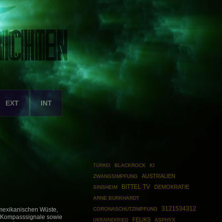
EXT
INT
TÜRKEI
BLACKROCK
KI
AUSTRALIEN
ZWANGSIMPFUNG
BITTEL TV
DEMOKRATIE
SINSHEIM
ARNE BURKHARDT
3121534312
CORONASCHUTZIMPFUNG
r mexikanischen Wüste,
 Kompasssignale sowie
FELIKS
UKRAINEKRIEG
ASPHYX