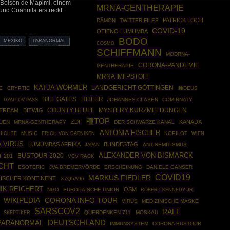
s Bolsón de Mapimí, einem
MRNA-GENTHERAPIE
nd Coahuila erstreckt.
PATRICK LOCH
DÄMON
TWITTER-FILES
COVID-19
OTIENO LUMUMBA
BODO
MEXIKO
PARANORMAL
COSMO
SCHIFFMANN
MODRNA-
CORONA-PANDEMIE
GENTHERAPIE
MRNA IMFPSTOFF
KATJA WÖRMER
LANDGERICHT GÖTTINGEN
E
CRYPTIC
種DEUS
HITLER
BILL GATES
JOHANNES CLASEN
COMIRNATY
DYATLOV PASS
COUNTY BLUFF
TREAM
BITWIG
MYSTERY KURZMELDUNGEN
種TOP
ZDF
KANADA
UEN
MRNA-GENTHERAPY
DER SCHWARZE KANAL
ANTONIA FISCHER
HICHTE
MUSIC
KOPILOT
ERICH VON DAENIKEN
WIEN
 VIRUS
LUMUMBAS AFRIKA
BUNDESTAG
ANTISEMITISMUS
JAPAN
ALEXANDER VON BISMARCK
BUSTOUR 2020
 201
VCV RACK
CHT
ESOTERIC
JVA BREMERVÖRDE
ERSCHEINUNG
DANIELE GANSER
COVID19
MARKUS FIEDLER
NISCHER KONTINENT
X7Q5A96
IK REICHERT
OSM
NGO
EUROPÄISCHE UNION
ROBERT KENNEDY JR.
WIKIPEDIA
CORONA INFO TOUR
VIRUS
MEDIZINISCHE MASKE
SARSCOV2
RALF
SKEPTIKER
QUERDENKEN 711
MOSKAU
DEUTSCHLAND
PARANORMAL
IMMUNSYSTEM
CORONA BUSTOUR