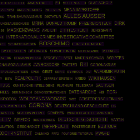
EU
OLAF SCHOLZ
JAMES O'KEEFE
MULDENTALER
FLUTOPFERHILFE
MRNA-IMPFSTOFFE
 ASPHYX
UKRAINE-KRIEG
INTERVIEW
ALLES AUSSER
TRANSHUMANISMUS
DIKTATUR
ZID
DIRK
MRNA
DONALD TRUMP
PFIZERBIONTECH
HUNGSAUSSCHUSS
MASKENZWANG
DRITTES REICH
AMBIENT
JENS SPAHN
2G
INTERNATIONAL CRIMES INVESTIGATIVE COMMITTEE
FT
BOSCHIMO
CHRISTOF MISERÉ
KEL
SCHATTENWESEN
SOWJETUNION
IM DIALOG
TWITTER AKTEN
GÖTTINGEN
NIEDERLANDE
ÄGYPTEN
SERGEY FILBERT
MARTIN SCHWAB
BAYERN
HERMANN PLOPPA
RKI
JVA ROSDORF
ONALSOZIALISMUS
TWITTER
CORONAKRISE
WLADIMIR PUTIN
GEIST
SPUK
SERIE
SYMBOLS
DER ALLMÄCHTIGEN
DIVI
WIKIHAUSEN
REALPOLITIK
KRIEG
TY
BSW
JEFFREY EPSTEIN
CHUSS
SACHSEN
KÜNSTLICHE INTELLIGENZ
TELEGRAM
FLUTHILFE
DATENARCHE
PCR-
-FILES
FBI
DEMONSTRATIONEN
DER MENSCH
WOLFGANG WODARG
IKROFON
GEISTERERSCHEINUNG
NWO
CORONA
DEUTSCHLAND GESCHICHTE
SEN-MIKROFON
UK
GRAPHEN
IOWAFFEN
SHADOW PEOPLE
WORLD HEALTH ORGANIZATION
EL-TV
DEUTSCHE GESCHICHTE
IMPFTOD
MARTIN
HUNTER BIDEN
IMPFPFLICHT
BUSTOUR
ULATION
GESCHÄDIGT
POLTERGEIST
OCH-INSTITUT
MWGFD
CALMING
FFP2
POLY GRID TUTORIAL