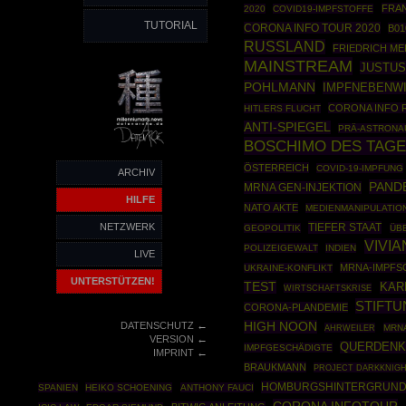
FRA
2020
COVID19-IMPFSTOFFE
TUTORIAL
CORONA INFO TOUR 2020
B01
RUSSLAND
FRIEDRICH ME
MAINSTREAM
JUSTUS
POHLMANN
IMPFNEBENW
CORONA INFO 
HITLERS FLUCHT
ANTI-SPIEGEL
PRÄ-ASTRONA
BOSCHIMO DES TAG
ÖSTERREICH
COVID-19-IMPFUNG
ARCHIV
PAND
MRNA GEN-INJEKTION
HILFE
NATO AKTE
MEDIENMANIPULATIO
NETZWERK
TIEFER STAAT
GEOPOLITIK
ÜB
VIVI
POLIZEIGEWALT
INDIEN
LIVE
MRNA-IMPFS
UKRAINE-KONFLIKT
UNTERSTÜTZEN!
TEST
KAR
WIRTSCHAFTSKRISE
STIFT
CORONA-PLANDEMIE
←
DATENSCHUTZ
HIGH NOON
AHRWEILER
MRN
←
VERSION
QUERDENK
IMPFGESCHÄDIGTE
←
IMPRINT
BRAUKMANN
PROJECT DARKKNIG
HOMBURGSHINTERGRUN
SPANIEN
HEIKO SCHOENING
ANTHONY FAUCI