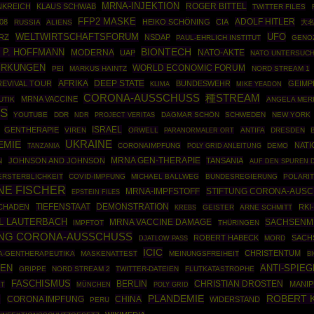
MRNA-INJEKTION
ROGER BITTEL
NKREICH
KLAUS SCHWAB
TWITTER FILES
FFP2 MASKE
ADOLF HITLER
08
HEIKO SCHÖNING
CIA
RUSSIA
ALIENS
大名
UFO
WELTWIRTSCHAFTSFORUM
RZ
NSDAP
PAUL-EHRLICH INSTITUT
GENO
BIONTECH
 P. HOFFMANN
MODERNA
NATO-AKTE
UAP
NATO UNTERSUC
IRKUNGEN
WORLD ECONOMIC FORUM
PEI
MARKUS HAINTZ
NORD STREAM 1
AFRIKA
DEEP STATE
REVIVAL TOUR
BUNDESWEHR
GEIMP
KLIMA
MIKE YEADON
CORONA-AUSSCHUSS
種STREAM
MRNA VACCINE
UTIK
ANGELA MER
ES
YOUTUBE
DDR
DAGMAR SCHÖN
SCHWEDEN
NEW YORK
NDR
PROJECT VERITAS
ISRAEL
GENTHERAPIE
VIREN
ORWELL
ANTIFA
DRESDEN
PARANORMALER ORT
EMIE
UKRAINE
NATI
CORONAIMPFUNG
POLY GRID ANLEITUNG
DEMO
TANZANIA
MRNA GEN-THERAPIE
JOHNSON AND JOHNSON
TANSANIA
N
AUF DEN SPUREN 
ERSTERBLICHKEIT
COVID-IMPFUNG
MICHAEL BALLWEG
BUNDESREGIERUNG
POLARI
ANE FISCHER
STIFTUNG CORONA-AUS
MRNA-IMPFSTOFF
EPSTEIN FILES
DEMONSTRATION
CHADEN
TIEFENSTAAT
RKI
GEISTER
ARNE SCHMITT
KREBS
L LAUTERBACH
SACHSENM
MRNA VACCINE DAMAGE
IMPFTOT
THÜRINGEN
UNG CORONA-AUSSCHUSS
ROBERT HABECK
SACH
MORD
DJATLOW PASS
ICIC
CHRISTENTUM
A-GENTHERAPEUTIKA
MASKENATTEST
MEINUNGSFREIHEIT
B
ANTI-SPIEG
EN
GRIPPE
NORD STREAM 2
TWITTER-DATEIEN
FLUTKATASTROPHE
FASCHISMUS
BERLIN
CHRISTIAN DROSTEN
MANIP
HT
MÜNCHEN
POLY GRID
ROBERT K
PLANDEMIE
D
CHINA
CORONA IMPFUNG
WIDERSTAND
PERU