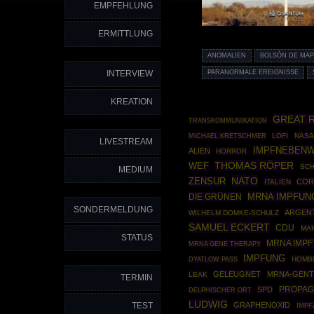
EMPFEHLUNG
ERMITTLUNG
ANOMALIEN
BOLSÓN DE MAP
INTERVIEW
PARANORMALE EREIGNISSE
KREATION
GREAT 
TRANSKOMMUNIKATION
LOFI
NASA
MICHAEL KRETSCHMER
LIVESTREAM
IMPFNEBENW
ALIEN
HORROR
THOMAS RÖPER
WEF
SCH
MEDIUM
NATO
ZENSUR
COR
ITALIEN
MRNA IMPFUN
DIE GRÜNEN
SONDERMELDUNG
ARGENT
WILHELM DOMKE-SCHULZ
SAMUEL ECKERT
CDU
MA
STATUS
MRNA IMP
MRNA GENE THERAPY
IMPFUNG
HOMB
DYATLOW PASS
GELEUGNET
MRNA-GENT
LEAK
TERMIN
PROPAG
SPD
DELPHISCHER ORT
LUDWIG
TEST
GRAPHENOXID
IMP