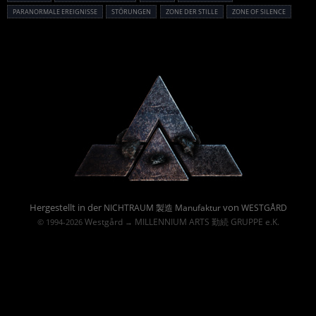
PARANORMALE EREIGNISSE
STÖRUNGEN
ZONE DER STILLE
ZONE OF SILENCE
Powered By :
Hergestellt in der
von
NICHTRAUM 製造 Manufaktur
WESTGÅRD
Westgård
MILLENNIUM ARTS 勤続 GRUPPE e.K.
© 1994-2026
→