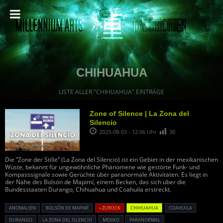
CHIHUAHUA
LISTE ALLER "CHIHUAHUA" EINTRÄGE
Zone of Silence | La Zona del
Silencio
2025-08-03 - 12:06 Uhr
30
Die “Zone der Stille” (La Zona del Silencio) ist ein Gebiet in der mexikanischen
Wüste, bekannt für ungewöhnliche Phänomene wie gestörte Funk- und
Kompasssignale sowie Gerüchte über paranormale Aktivitäten. Es liegt in
der Nähe des Bolsón de Mapimí, einem Becken, das sich über die
Bundesstaaten Durango, Chihuahua und Coahuila erstreckt.
ANOMALIEN
BOLSÓN DE MAPIMÍ
« ZURÜCK
CHIHUAHUA
COAHUILA
DURANGO
LA ZONA DEL SILENCIO
MEXIKO
PARANORMAL