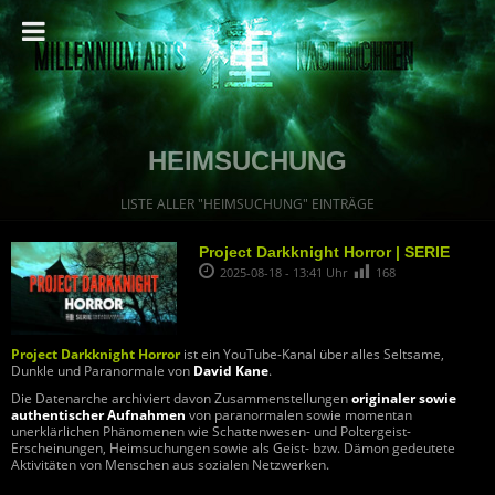
HEIMSUCHUNG
LISTE ALLER "HEIMSUCHUNG" EINTRÄGE
Project Darkknight Horror | SERIE
2025-08-18 - 13:41 Uhr
168
Project Darkknight Horror
ist ein YouTube-Kanal über alles Seltsame,
Dunkle und Paranormale von
David Kane
.
Die Datenarche archiviert davon Zusammenstellungen
originaler sowie
authentischer Aufnahmen
von paranormalen sowie momentan
unerklärlichen Phänomenen wie Schattenwesen- und Poltergeist-
Erscheinungen, Heimsuchungen sowie als Geist- bzw. Dämon gedeutete
Aktivitäten von Menschen aus sozialen Netzwerken.