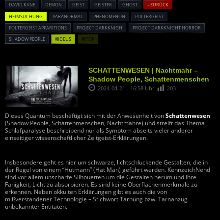
DAVID KANE
DEMON
GEIST
GEISTER
GHOST
« ZURÜCK
HEIMSUCHUNG
PARANORMAL
PHENOMENON
POLTERGEIST
POLTERGEIST APPARITIONS
PROJECT DARKKNIGH
PROJECT DARKKNIGHT HORROR
SHADOW PEOPLE
種DEUS
種TOP
SCHATTENWESEN | Nachtmahr –
Shadow People, Schattenmenschen
2024-04-21 - 16:58 Uhr
203
Dieses Quantum beschäftigt sich mit der Anwesenheit von
Schattenwesen
(Shadow People, Schattenmenschen, Nachtmahre) und streift das Thema
Schlafparalyse beschreibend nur als Symptom abseits vieler anderer
einseitiger wissenschaftlicher Zeitgeist-Erklärungen.
Insbesondere geht es hier um schwarze, lichtschluckende Gestalten, die in
der Regel von einem “Hutmann” (Hat Man) geführt werden. KennzeichNend
sind vor allem unscharfe Silhouetten um die Gestalten herum und Ihre
Fähigkeit, Licht zu absorbieren. Es sind keine Oberflächenmerkmale zu
erkennen. Neben okkulten Erklärungen gibt es auch die von
mißverstandener Technologie – Stichwort Tarnung bzw. Tarnanzug
unbekannter Entitäten.