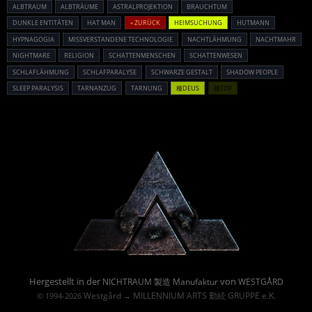
ALBTRAUM
ALBTRÄUME
ASTRALPROJEKTION
BRAUCHTUM
DUNKLE ENTITÄTEN
HAT MAN
« ZURÜCK
HEIMSUCHUNG
HUTMANN
HYPNAGOGIA
MISSVERSTANDENE TECHNOLOGIE
NACHTLÄHMUNG
NACHTMAHR
NIGHTMARE
RELIGION
SCHATTENMENSCHEN
SCHATTENWESEN
SCHLAFLÄHMUNG
SCHLAFPARALYSE
SCHWARZE GESTALT
SHADOW PEOPLE
SLEEP PARALYSIS
TARNANZUG
TARNUNG
種DEUS
種TOP
Powered By :
Hergestellt in der
von
NICHTRAUM 製造 Manufaktur
WESTGÅRD
Westgård
MILLENNIUM ARTS 勤続 GRUPPE e.K.
© 1994-2026
→