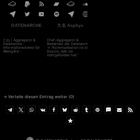
DATENARCHE
大名 Asphyx
たね | Aggregator &
Chef-Aggregator &
Datenarche -
Redakteur der Datenarche
Informationsdienst für
→ "Kommunikation ist die
Westgård -
Illusion, daß sie
stattgefunden hat."
→ Verteile diesen Eintrag weiter (
0
)