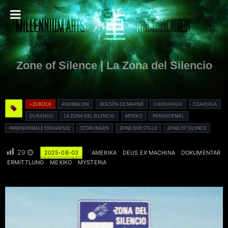
Zone of Silence | La Zona del Silencio
« ZURÜCK
ANOMALIEN
BOLSÓN DE MAPIMÍ
CHIHUAHUA
COAHUILA
DURANGO
LA ZONA DEL SILENCIO
MEXIKO
PARANORMAL
PARANORMALE EREIGNISSE
STÖRUNGEN
ZONE DER STILLE
ZONE OF SILENCE
29
2025-08-03
AMERIKA
DEUS EX MACHINA
DOKUMENTAR
ERMITTLUNG
MEXIKO
MYSTERIA