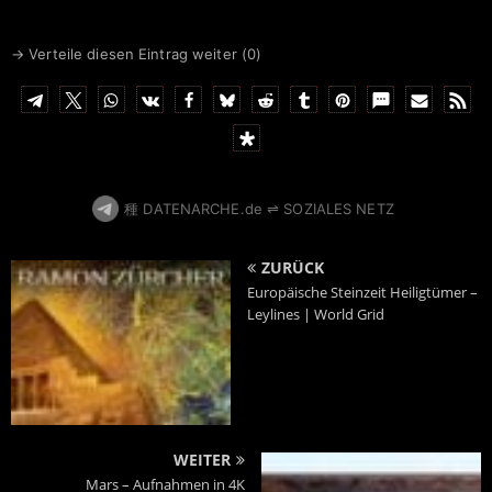
Karriere vom Tiefen Staat
beendet.
→ Verteile diesen Eintrag weiter (
0
)
Heute engagiert sich Mark
umso stärker in der
Friedensbewegung. Die
Sendereihe wird nur durch
Spenden der Zuschauer
finanziert."
種 DATENARCHE.de ⇌ SOZIALES NETZ
ZURÜCK
Europäische Steinzeit Heiligtümer –
Leylines | World Grid
WEITER
Mars – Aufnahmen in 4K