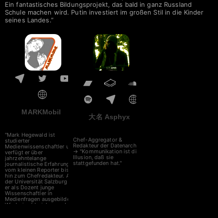
Ein fantastisches Bildungsprojekt, das bald in ganz Russland
Schule machen wird. Putin investiert im großen Stil in die Kinder
seines Landes.”
MARKMobil
大名 Asphyx
"Mark Hegewald ist
Chef-Aggregator &
studierter
Redakteur der Datenarche
Medienwissenschaftler und
→ "Kommunikation ist die
verfügt er über
Illusion, daß sie
jahrzehntelange
stattgefunden hat."
journalistische Erfahrung -
vom kleinen Reporter bis
hin zum Chefredakteur. An
der Universität Salzburg hat
er als Dozent junge
Wissenschaftler in
Medienfragen ausgebildet.
Wie bei zahlreichen anderen
Friedensaktivisten wurde
auch seine berufliche