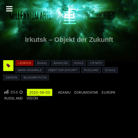
Irkutsk – Objekt der Zukunft
« ZURÜCK
BAIKAL
BAIKALSEE
KOHLE
LTE NETZ
MARK HEGEWALD
OBJEKT DER ZUKUNFT
RUSSLAND
SCHULE
SIBIRIEN
WLADIMIR PUTIN
654
2020-09-03
ADAMU
DOKUMENTAR
EUROPA
RUSSLAND
VISION