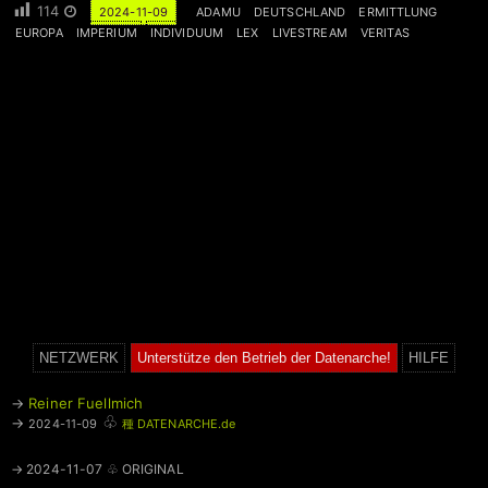
114
2024-11-09
ADAMU
DEUTSCHLAND
ERMITTLUNG
EUROPA
IMPERIUM
INDIVIDUUM
LEX
LIVESTREAM
VERITAS
NETZWERK
Unterstütze den Betrieb der Datenarche!
HILFE
→
Reiner Fuellmich
♧
→
2024-11-09
種 DATENARCHE.de
→ 2024-11-07 ♧ ORIGINAL