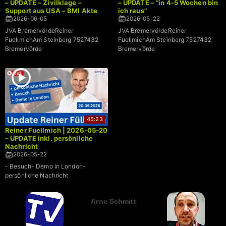
– UPDATE – Zivilklage –
– UPDATE – “in 4-5 Wochen bin
Support aus USA – BMI Akte
ich raus”
2026-06-05
2026-05-22
JVA BremervördeReiner
JVA BremervördeReiner
FuellmichAm Steinberg 7527432
FuellmichAm Steinberg 7527432
Bremervörde
Bremervörde
45:23
Reiner Fuellmich | 2026-05-20
– UPDATE inkl. persönliche
Nachricht
2026-05-22
- Besuch- Demo in London-
persönliche Nachricht
Arne Schmitt