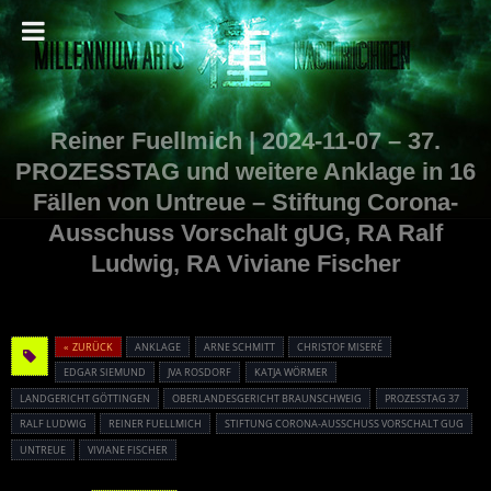
Reiner Fuellmich | 2024-11-07 – 37.
PROZESSTAG und weitere Anklage in 16
Fällen von Untreue – Stiftung Corona-
Ausschuss Vorschalt gUG, RA Ralf
Ludwig, RA Viviane Fischer
« ZURÜCK
ANKLAGE
ARNE SCHMITT
CHRISTOF MISERÉ
EDGAR SIEMUND
JVA ROSDORF
KATJA WÖRMER
LANDGERICHT GÖTTINGEN
OBERLANDESGERICHT BRAUNSCHWEIG
PROZESSTAG 37
RALF LUDWIG
REINER FUELLMICH
STIFTUNG CORONA-AUSSCHUSS VORSCHALT GUG
UNTREUE
VIVIANE FISCHER