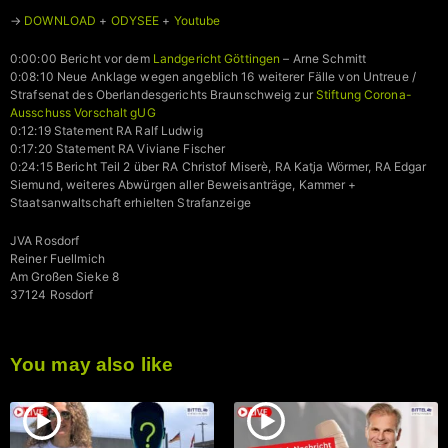
→
DOWNLOAD
+
ODYSEE
+
Youtube
0:00:00 Bericht vor dem
Landgericht Göttingen
– Arne Schmitt
0:08:10 Neue Anklage wegen angeblich 16 weiterer Fälle von Untreue /
Strafsenat des Oberlandesgerichts Braunschweig zur
Stiftung Corona-
Ausschuss Vorschalt gUG
0:12:19 Statement RA Ralf Ludwig
0:17:20 Statement RA Viviane Fischer
0:24:15 Bericht Teil 2 über RA Christof Miserè, RA Katja Wörmer, RA Edgar
Siemund, weiteres Abwürgen aller Beweisanträge, Kammer +
Staatsanwaltschaft erhielten Strafanzeige
JVA Rosdorf
Reiner Fuellmich
Am Großen Sieke 8
37124 Rosdorf
You may also like