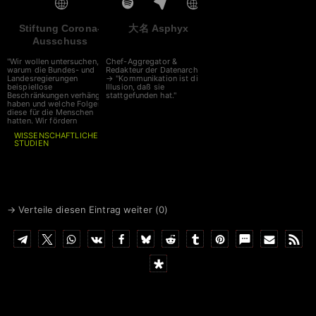
Stiftung Corona-
大名 Asphyx
Ausschuss
"Wir wollen untersuchen,
Chef-Aggregator &
warum die Bundes- und
Redakteur der Datenarche
Landesregierungen
→ "Kommunikation ist die
beispiellose
Illusion, daß sie
Beschränkungen verhängt
stattgefunden hat."
haben und welche Folgen
diese für die Menschen
hatten. Wir fördern
WISSENSCHAFTLICHE
STUDIEN
auf diesem Gebiet. Unser
Corona-Ausschuss nimmt
zeitnah seine Arbeit auf, die
Sitzungen werden live
gestreamt."
→ Verteile diesen Eintrag weiter (
0
)