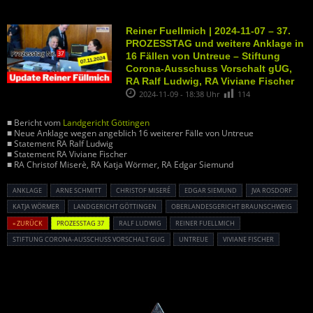
Reiner Fuellmich | 2024-11-07 – 37.
PROZESSTAG und weitere Anklage in
16 Fällen von Untreue – Stiftung
Corona-Ausschuss Vorschalt gUG,
RA Ralf Ludwig, RA Viviane Fischer
2024-11-09 - 18:38 Uhr
114
■ Bericht vom
Landgericht Göttingen
■ Neue Anklage wegen angeblich 16 weiterer Fälle von Untreue
■ Statement RA Ralf Ludwig
■ Statement RA Viviane Fischer
■ RA Christof Miserè, RA Katja Wörmer, RA Edgar Siemund
ANKLAGE
ARNE SCHMITT
CHRISTOF MISERÉ
EDGAR SIEMUND
JVA ROSDORF
KATJA WÖRMER
LANDGERICHT GÖTTINGEN
OBERLANDESGERICHT BRAUNSCHWEIG
« ZURÜCK
PROZESSTAG 37
RALF LUDWIG
REINER FUELLMICH
STIFTUNG CORONA-AUSSCHUSS VORSCHALT GUG
UNTREUE
VIVIANE FISCHER