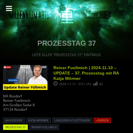
PROZESSTAG 37
LISTE ALLER "PROZESSTAG 37" EINTRÄGE
Reiner Fuellmich | 2024-11-10 –
UPDATE – 37. Prozesstag mit RA
Katja Wörmer
2024-11-11 - 9:51 Uhr
60
JVA Rosdorf
Reiner Fuellmich
Am Großen Sieke 8
37124 Rosdorf
JVA ROSDORF
KATJA WÖRMER
LANDGERICHT GÖTTINGEN
« ZURÜCK
PROZESSTAG 37
REINER FUELLMICH