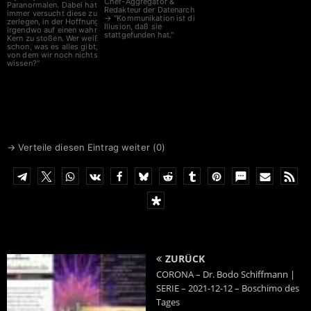
Chef-Aggregator &
Paranormalen. Dabei hat er
Redakteur der Datenarche
immer versucht diese zu
→ "Kommunikation ist die
zerlegen, in der Hoffnung
Illusion, daß sie
irgendwo auf einen wahren
stattgefunden hat."
Kern zu stoßen. Wer weiß
schon, was es alles gibt,
von dem wir noch nichts
wissen?“
→ Verteile diesen Eintrag weiter (
0
)
ZURÜCK
CORONA – Dr. Bodo Schiffmann |
SERIE – 2021-12-12 – Boschimo des
Tages