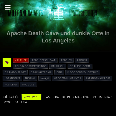
Apache Death Cave und dunkle Orte in
Los Angeles
« ZURÜCK
APACHE DEATH CAVE
APACHEN
ARIZONA
COLORADO STREET BRIDGE
DELPHISCH
DELPHISCHE ORTE
DELPHISCHER ORT
DEVILS GATE DAM
DINÉ
FLOOD CONTROL DISTRICT
LOS ANGELES
NAVAHO
NAVAJO
ORDO TEMPLI ORIENTIS
PARANORMALER ORT
PASADENA
TWO GUNS
141
2021-12-15
AMERIKA
DEUS EX MACHINA
DOKUMENTAR
MYSTERIA
USA