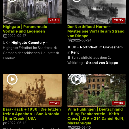
24:40
20:35
Highgate | Paranormale
Der Northfleed Horror –
Vorfälle und Legenden
Mysteriöse Vorfälle am Strand
von Dieppe
2022-09-17
2022-06-24
UK -
Highgate Cemetery
-
■ UK -
Northfleet
im
Gravesham
Highgate Friedhof im Stadtbezirk
in
Kent
Camden der britischen Hauptstadt
■ Schlachtfeld aus dem 2.
London
Weltkrieg -
Strand von Dieppe
22:41
22:06
Bara-Hack + 1936 | Die letzten
Villa Fühlingen | Deutschland
freien Apachen + San Antonio
+ Burg Frankenstein – Keith
| Elm Creek | USA
Cross | USA + 214 Daniel Rd N,
Massapequa
2022-06-12
2022-06-10