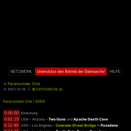
NETZWERK
Unterstütze den Betrieb der Datenarche!
HILFE
→
Paranormale Orte
♧
→
2021-12-15
種 DATENARCHE.de
Paranormale Orte | SERIE
0:00:00
Einleitung
0:01:19
USA – Arizona –
Two Guns
und
Apache Death Cave
0:11:40
USA – Los Angeles –
Colorado Street Bridge
in
Pasadena