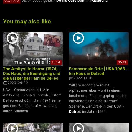
0:14:45
USA – Los Angeles –
Devils Gate Dam
in
Pasadena
You may also like
15:14
15:11
The Amityville Horror (1974) –
Paranormale Orte | USA 1963 –
Das Haus, die Beerdigung und
Ein Haus in Detroit
die Gräber der Familie DeFeo
2022-10-18
2023-04-20
William Addams wird mit
USA - Ocean Avenue 112 in
Alpträumen über Mord in einem
Amityville - Ronald Joseph „Butch“
bestimmten Zimmer geplagt und es
DeFeo erschoß im Jahr 1974 seine
entwickelt sich eine surreale
gesamte Familie "auf Anweisung
Szenerie. Der Ort → in den USA -
durch Stimmen"
Detroit
im Jahre 1962.