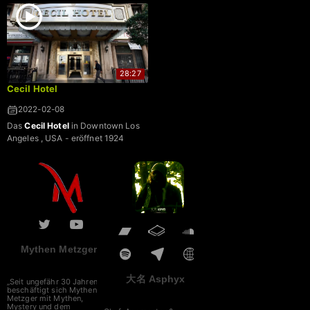
28:27
Cecil Hotel
2022-02-08
Das
Cecil Hotel
in Downtown Los
Angeles , USA - eröffnet 1924
Mythen Metzger
大名 Asphyx
„Seit ungefähr 30 Jahren
beschäftigt sich Mythen
Metzger mit Mythen,
Mystery und dem