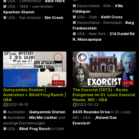
■ USA - Connecticut -
Bara-Hack
■ Deutschland - Köln -
Villa
■ USA - 1936 - vom letzten
Fühlingen
Apachen-Stamm
■ USA - Utah -
Keith Cross
■ USA - San Antonio -
Elm Creek
■ Deutschland - Darmstadt -
Burg
Frankenstein
■ USA - New York -
214 Daniel Rd
N, Massapequa
23:52
22:18
Quinyambie Station |
The Exorcist (1973) – Reale
Australien + Blind Frog Ranch |
Ereignisse im St. Louis Exorcist
USA
House, MO – USA
2022-06-10
2022-03-23
■ Australien -
Quinyambie Station
8435 Roanoke Drive
in St. Louis,
■ Australien -
Min Min Lichter
und
MO - USA -
„Roland Doe
sonstige Erscheinungen
Exorcism“
■ USA -
Blind Frog Ranch
in Utah