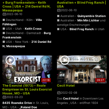
+ Burg Frankenstein – Keith
Australien + Blind Frog Ranch |
Cross | USA + 214 Daniel Rd N,
USA
Massapequa
2022-06-10
2022-06-10
■ Australien -
Quinyambie Station
■ Deutschland - Köln -
Villa
■ Australien -
Min Min Lichter
und
Fühlingen
sonstige Erscheinungen
■ USA - Utah -
Keith Cross
■ USA -
Blind Frog Ranch
in Utah
■ Deutschland - Darmstadt -
Burg
Frankenstein
■ USA - New York -
214 Daniel Rd
N, Massapequa
22:18
28:27
The Exorcist (1973) – Reale
Cecil Hotel
Ereignisse im St. Louis Exorcist
2022-02-08
House, MO – USA
2022-03-23
Das
Cecil Hotel
in Downtown Los
8435 Roanoke Drive
in St. Louis,
Angeles , USA - eröffnet 1924
MO - USA -
„Roland Doe