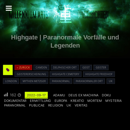
Highgate | Paranormale Vorfälle und
Legenden
« ZURÜCK
CAMDEN
DELPHISCHER ORT
GEIST
GEISTER
GEISTERERSCHEINUNG
HIGHGATE CEMETERY
HIGHGATE FRIEDHOF
LONDON
MYTHEN METZGER
PARANORMAL
PARANORMALER ORT
UK
162
2022-09-17
ADAMU
DEUS EX MACHINA
DOKU
DOKUMENTAR
ERMITTLUNG
EUROPA
KREATIO
MORTEM
MYSTERIA
PARANORMAL
PUBLICAE
RELIGION
UK
VERITAS