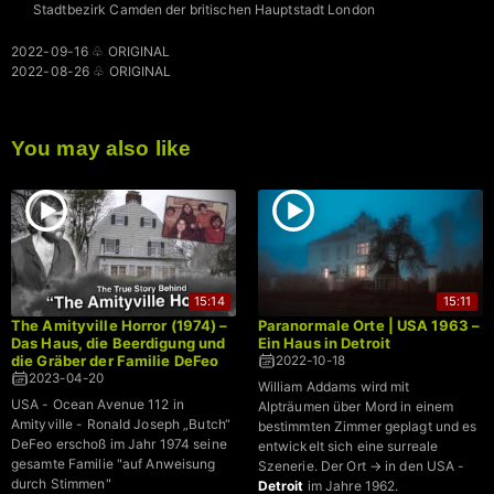
Stadtbezirk Camden der britischen Hauptstadt London
2022-09-16 ♧ ORIGINAL
2022-08-26 ♧ ORIGINAL
You may also like
15:14
15:11
The Amityville Horror (1974) –
Paranormale Orte | USA 1963 –
Das Haus, die Beerdigung und
Ein Haus in Detroit
die Gräber der Familie DeFeo
2022-10-18
2023-04-20
William Addams wird mit
USA - Ocean Avenue 112 in
Alpträumen über Mord in einem
Amityville - Ronald Joseph „Butch“
bestimmten Zimmer geplagt und es
DeFeo erschoß im Jahr 1974 seine
entwickelt sich eine surreale
gesamte Familie "auf Anweisung
Szenerie. Der Ort → in den USA -
durch Stimmen"
Detroit
im Jahre 1962.