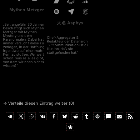
Mythen Metzger
大名 Asphyx
„Seit ungefähr 30 Jahren
beschäftigt sich Mythen
Metzger mit Mythen,
Mystery und dem
Chef-Aggregator &
Paranormalen. Dabei hat er
Redakteur der Datenarche
immer versucht diese zu
→ "Kommunikation ist die
zerlegen, in der Hoffnung
Illusion, daß sie
irgendwo auf einen wahren
stattgefunden hat."
Kern zu stoßen. Wer weiß
schon, was es alles gibt,
von dem wir noch nichts
wissen?“
→ Verteile diesen Eintrag weiter (
0
)