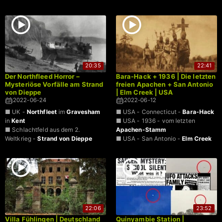
20:35
22:41
Der Northfleed Horror –
Bara-Hack + 1936 | Die letzten
Mysteriöse Vorfälle am Strand
freien Apachen + San Antonio
von Dieppe
| Elm Creek | USA
2022-06-24
2022-06-12
■ UK -
Northfleet
im
Gravesham
■ USA - Connecticut -
Bara-Hack
in
Kent
■ USA - 1936 - vom letzten
■ Schlachtfeld aus dem 2.
Apachen-Stamm
Weltkrieg -
Strand von Dieppe
■ USA - San Antonio -
Elm Creek
22:06
23:52
Villa Fühlingen | Deutschland
Quinyambie Station |