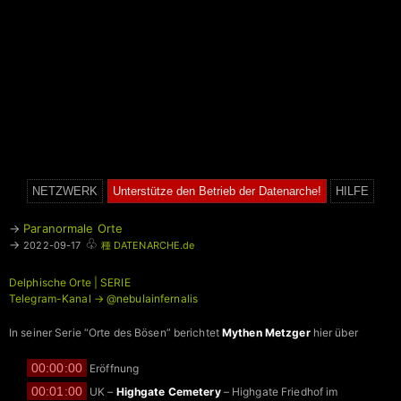
NETZWERK
Unterstütze den Betrieb der Datenarche!
HILFE
→
Paranormale Orte
♧
→
2022-09-17
種 DATENARCHE.de
Delphische Orte | SERIE
Telegram-Kanal → @nebulainfernalis
In seiner Serie “Orte des Bösen” berichtet
Mythen Metzger
hier über
00:00:00
Eröffnung
00:01:00
UK –
Highgate Cemetery
– Highgate Friedhof im