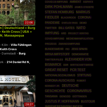
AMBIENT
COVID-19-IMPFUNG
ASPHYX
DIRK POHLMANN
JAMES O'KEEFE
MARKUS
STEFAN HOMBURG
FIEDLER
CORONA-
BLACKROCK
22:06
PANDEMIE
DEMO
DYATLOV PASS
en | Deutschland + Burg
NATO
TWITTER
BILL GATES
– Keith Cross | USA +
IMPFUNG
ARD
PROJECT VERITAS
d N, Massapequa
COVID-IMPFUNG
MEDIENMANIPULATION
PROZESS
ZWANGSIMPFUNG
- Köln -
Villa Fühlingen
-
Keith Cross
BUNDESWEHR
JENS SPAHN
PEI
- Darmstadt -
Burg
MRNA IMFPSTOFF
DEMOKRATIE
ALEXANDER VON
TWITTER-FILES
ork -
214 Daniel Rd N,
BISMARCK
DDR
WIRTSCHAFTSKRISE
GREAT RESET
PCR TEST
STIFTUNG
NATIONALSOZIALISMUS
CORONA-AUSCHUSS
ROBERT
DEUTSCHE
KENNEDY JR.
CORONAVIRUS
GESCHICHTE
TANSANIA
GENOZID
GÖTTINGEN
JUSTUS P. HOFFMANN
BUSTOUR
28:27
IMPFNEBENWIRKUNGEN