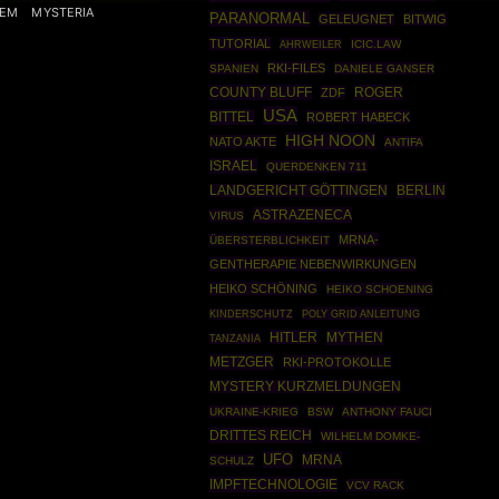
EM
MYSTERIA
PARANORMAL
GELEUGNET
BITWIG
TUTORIAL
AHRWEILER
ICIC.LAW
RKI-FILES
SPANIEN
DANIELE GANSER
COUNTY BLUFF
ROGER
ZDF
USA
BITTEL
ROBERT HABECK
HIGH NOON
NATO AKTE
ANTIFA
ISRAEL
QUERDENKEN 711
BERLIN
LANDGERICHT GÖTTINGEN
ASTRAZENECA
VIRUS
MRNA-
ÜBERSTERBLICHKEIT
GENTHERAPIE NEBENWIRKUNGEN
HEIKO SCHÖNING
HEIKO SCHOENING
POLY GRID ANLEITUNG
KINDERSCHUTZ
HITLER
MYTHEN
TANZANIA
METZGER
RKI-PROTOKOLLE
MYSTERY KURZMELDUNGEN
UKRAINE-KRIEG
BSW
ANTHONY FAUCI
DRITTES REICH
WILHELM DOMKE-
UFO
MRNA
SCHULZ
IMPFTECHNOLOGIE
VCV RACK