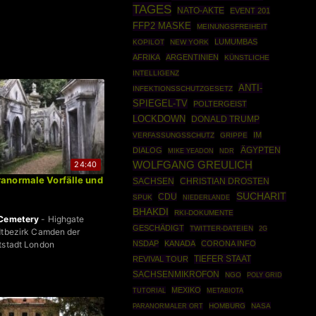
TAGES
NATO-AKTE
EVENT 201
FFP2 MASKE
MEINUNGSFREIHEIT
LUMUMBAS
KOPILOT
NEW YORK
AFRIKA
ARGENTINIEN
KÜNSTLICHE
INTELLIGENZ
ANTI-
INFEKTIONSSCHUTZGESETZ
SPIEGEL-TV
POLTERGEIST
LOCKDOWN
DONALD TRUMP
IM
VERFASSUNGSSCHUTZ
GRIPPE
ÄGYPTEN
DIALOG
MIKE YEADON
NDR
WOLFGANG GREULICH
24:40
ranormale Vorfälle und
SACHSEN
CHRISTIAN DROSTEN
SUCHARIT
CDU
SPUK
NIEDERLANDE
BHAKDI
RKI-DOKUMENTE
 Cemetery
- Highgate
GESCHÄDIGT
TWITTER-DATEIEN
2G
dtbezirk Camden der
tstadt London
NSDAP
KANADA
CORONA INFO
TIEFER STAAT
REVIVAL TOUR
SACHSENMIKROFON
NGO
POLY GRID
MEXIKO
TUTORIAL
METABIOTA
HOMBURG
NASA
PARANORMALER ORT