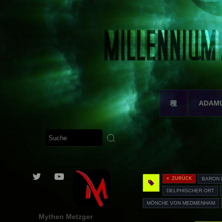
種
ADAM
« ZURÜCK
BARON 
DELPHISCHER ORT
MÖNCHE VON MEDMENHAM
Mythen Metzger