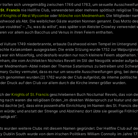
der trafen sich unregelmäßig zwischen 1746 und 1763, um sexuelle Ausschweifu
 St. Francis
nie Hellfire Club, verwendeten aber mehrere spöttisch religiöse Tit
of Knights of West Wycombe
oder
Mönche von Medmenham
. Die Mitglieder na
ashwood als Abt. Die weiblichen Gäste wurden Nonnen genannt. Das Motto de
que vouldras“ – „Tu, was du willst“, was später von Aleister Crowley verwendet
en vor allem auch Bacchus und Venus in ihren Feiern enthalten.
nd Vulture 1749 niederbrannte, erbaute Dashwood einen Tempel im Untergrund
chte Katakomben ausgegraben. Die erste Sitzung wurde 1752 zur Walpurgisna
ng war ein Misserfolg, und deshalb wurden nur noch kleinere Feiern abgehalte
ham, die vom Architekten Nicholas Revett im Stil der Neogotik wieder aufgeba
in der Medmenham-Abtei neben der Themse Satanismus zu betreiben und Schwar
mary Guiley vermutet, dass es nur um sexuelle Ausschweifungen ging, bei de
ich genommen wurden.[2] 1762 wurde der Club aufgelöst, da interne politisch
d der Druck auf den Club vor allem durch die Kirche immer größer wurden.
ch der
Knights of St. Francis
geschriebenen Buch Nocturnal Revels, das von der 
ung nach waren die religiösen Orden „im direkten Widerspruch zur Natur und der
d dachte [er], dass eine possenhafte Einrichtung im Namen des St. Francis die
 würde; und anstatt der Strenge und Abstinenz dort übte sie gesellige Fröhli
eligkeit“.
ts wurden weitere Clubs mit diesem Namen gegründet. Der Hellfire Club auf dem
y Dublin South wurde von dem irischen Politikers William Connolly im Jahre 1