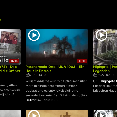
e
15:14
15:11
974) – Das
Paranormale Orte | USA 1963 – Ein
Highgate | Pa
d die Gräber
Haus in Detroit
Legenden
2022-10-18
2022-09-17
William Addams wird mit Alpträumen über
UK -
Highgate
mityville -
Mord in einem bestimmten Zimmer
Friedhof im Sta
eo erschoß im
geplagt und es entwickelt sich eine
britischen Haup
ilie "auf
surreale Szenerie. Der Ort → in den USA -
Detroit
im Jahre 1962.