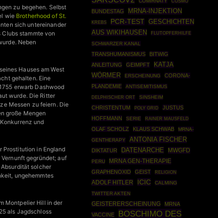
COMIRNATY
COSMO
ngen zu begehen. Selbst
MRNA-INJEKTION
BUNDESTAG
el wie
Brotherhood of St.
PCR-TEST
GESCHICHTEN
KREBS
nnten sich untereinander
AUS WIKIHAUSEN
s Clubs stammte von
FLUTOPFERHILFE
 wurde. Neben
SCHWARZER KANAL
TRANSHUMANISMUS
BITWIG
KATJA
ANLEITUNG
GEIMPFT
 seines Hauses am West
WÖRMER
CORONA-
ERSCHEINUNG
cht gehalten. Eine
PLANDEMIE
n. 1755 erwarb Dashwood
ANTISEMITISMUS
ut wurde. Die Ritter
SINSHEIM
DELPHISCHER ORT
ze Messen zu feiern. Die
CHRISTENTUM
JUSTUS
POLY GRID
nen große Mengen
HOFFMANN
SERIE
RAINER MAUSFELD
e Konkurrenz und
OLAF SCHOLZ
KLAUS SCHWAB
MRNA-
ANTONIA FISCHER
GENTHERAPY
Prostitution in England
DATENARCHE
MWGFD
DIKTATUR
 Vernunft gegründet; auf
MRNA GEN-THERAPIE
PERU
 Absurdität solcher
GRAPHENOXID
GEIST
RELIGION
chkeit, ungehemmtes
ICIC
ADOLF HITLER
CALMING
TWITTER AKTEN
 Montpelier Hill in der
GEISTERERSCHEINUNG
MRNA
725 als Jagdschloss
BOSCHIMO DES
VACCINE