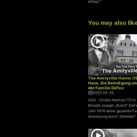
erbaut.”
You may also lik
The Amityville Horror (1
Haus, die Beerdigung un
der Familie DeFeo
2023-04-20
USA - Ocean Avenue 112 in A
Ronald Joseph „Butch“ DeF
Jahr 1974 seine gesamte Fam
Anweisung durch Stimmen"