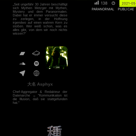
138
2021-05
„Seit ungefähr 30 Jahren beschäftigt
sich Mythen Metzger mit Mythen,
PARANORMAL
PUBLICAE
Mystery und dem Paranormalen.
Dabei hat er immer versucht diese
zu zerlegen, in der Hoffnung
irgendwo auf einen wahren Kern zu
stoßen. Wer weiß schon, was es
alles gibt, von dem wir noch nichts
wissen?“
大名 Asphyx
Chef-Aggregator & Redakteur der
Datenarche → "Kommunikation ist
die Illusion, daß sie stattgefunden
hat."