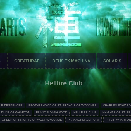
U
CREATURAE
DEUS EX MACHINA
SOLARIS
Hellfire Club
LE DESPENCER
BROTHERHOOD OF ST. FRANCIS OF WYCOMBE
CHARLES EDWARD
DUKE OF WHARTON
FRANCIS DASHWOOD
HELLFIRE CLUB
KNIGHTS OF ST. F
ORDER OF KNIGHTS OF WEST WYCOMBE
PARANORMALER ORT
PHILIP WHARTON