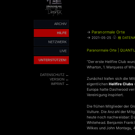
ARCHIV
→
Paranormale Orte
HILFE
♧
→
2021-05-25
種 DATENA
NETZWERK
Paranormale Orte | QUAN
LIVE
UNTERSTÜTZEN!
“Der erste Hellfire Club wu
Wharton, 1. Marquess of Wha
←
DATENSCHUTZ
Zunächst trafen sich die Mi
←
VERSION
←
eigentlichen
Hellfire Clubs
w
IMPRINT
Europa hatte Dashwood vers
Vereinigung inspiriert.
Die frühen Mitglieder der G
Vulture. Die Anzahl der Mitg
heute noch nachweisbar: Da
Whitehead. Benjamin Frankli
Wilkes und John Montagu, 4