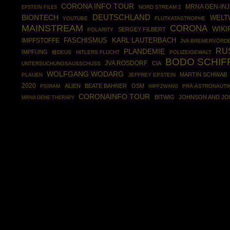
CORONA INFO TOUR
MRNA GEN-INJ
EPSTEIN FILES
NORD STREAM 2
BIONTECH
DEUTSCHLAND
WELT
YOUTUBE
FLUTKATASTROPHE
MAINSTREAM
CORONA
WIKI
SERGEY FILBERT
POLARITY
IMPFSTOFFE
FASCHISMUS
KARL LAUTERBACH
JVA BREMERVÖRD
RU
PLANDEMIE
IMPFUNG
種DEUS
HITLERS FLUCHT
POLIZEIGEWALT
BODO SCHI
JVA ROSDORF
CIA
UNTERSUCHUNGSAUSSCHUSS
WOLFGANG WODARG
MARTIN SCHWAB
PLAUEN
JEFFREY EPSTEIN
2020
ALIEN
BEATE BAHNER
OSM
PSIRAM
IMPFZWANG
PRÄ-ASTRONAUTI
CORONAINFO TOUR
BITWIG
JOHNSON AND J
MRNA GENE THERAPY