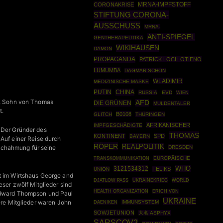
CORONAKRISE
MRNA-IMPFSTOFF
STIFTUNG CORONA-
AUSSCHUSS
MRNA-
ANTI-SPIEGEL
GENTHERAPEUTIKA
WIKIHAUSEN
DÄMON
PROPAGANDA
PATRICK LOCH OTIENO
LUMUMBA
DAGMAR SCHÖN
WLADIMIR
MEDIZINISCHE MASKE
PUTIN
CHINA
RUSSIA
EVD
WIEN
1), Sohn von Thomas
AFD
DIE GRÜNEN
MULDENTALER
t.
B0108
GLITCH
THÜRINGEN
AFRIKANISCHER
IMPFGESCHÄDIGTE
. Der Gründer des
THOMAS
KONTINENT
SPD
BAYERN
 Auf einer Reise durch
RÖPER
REALPOLITIK
achahmung für seine
DRESDEN
EUROPÄISCHE
TRANSKOMMUNIKATION
WHO
3121534312
FELIKS
UNION
et im Wirtshaus George and
UKRAINEKRIEG
WORLD
DJATLOW PASS
eser zwölf Mitglieder sind
HEALTH ORGANIZATION
ERICH VON
 Edward Thompson und Paul
UKRAINE
ere Mitglieder waren John
IMMUNSYSTEM
DAENIKEN
SOWJETUNION
大名 ASPHYX
SARSCOV2