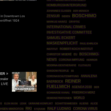
HOMBURGSHINTERGRUND
JOHANNES CLASEN
DER MENSCH
BOSCHIMO
in Downtown Los
ZENSUR
INDIEN
 eröffnet 1924
MARKUS HAINTZ
CRYPTIC
INTERNATIONAL CRIMES
INVESTIGATIVE COMMITTEE
SAMUEL ECKERT
MASKENPFLICHT
PAUL-EHRLICH
ROBERT-KOCH INSTITUT
INSTITUT
BOSCHIMO-
CHRISTOF MISERÉ
EU
NEWS
CORONA-IMPFUNG
HORROR
MODRNA-GENTHERAPIE
FLUTHILFE
SHADOW PEOPLE
3G
TER
ANNALENA
CORONASCHUTZIMPFUNG
onaler
REINER
BAERBOCK
| LIVE
FUELLMICH
AGENDA 2030
DER
FRIEDRICH MERZ
SCHWARZE KANAL
WORLD
DEMONSTRATIONEN
20
LEAK
UKRAINE-KONFLIKT
SCHATTENWESEN
ALIENS
ALICE
ELON MUSK
RKI
RALF LUDWIG
CORONA VIRUS
CHSEN-MIKROFON
X7Q5A96