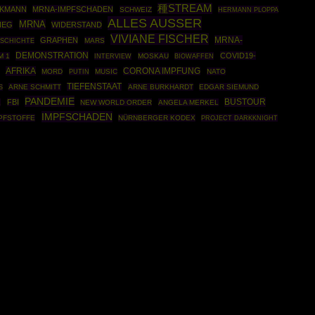
種STREAM
UKMANN
MRNA-IMPFSCHADEN
SCHWEIZ
HERMANN PLOPPA
ALLES AUSSER
MRNA
IEG
WIDERSTAND
VIVIANE FISCHER
MRNA-
GRAPHEN
SCHICHTE
MARS
DEMONSTRATION
COVID19-
M 1
MOSKAU
BIOWAFFEN
INTERVIEW
AFRIKA
CORONA IMPFUNG
MORD
PUTIN
MUSIC
NATO
TIEFENSTAAT
ARNE SCHMITT
ARNE BURKHARDT
EDGAR SIEMUND
S
PANDEMIE
BUSTOUR
FBI
L
NEW WORLD ORDER
ANGELA MERKEL
IMPFSCHADEN
PFSTOFFE
NÜRNBERGER KODEX
PROJECT DARKKNIGHT