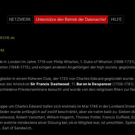
NETZWERK
Unterstütze den Betrieb der Datenarche!
HILFE
RCHE.de
TUM
rde in London im Jahre 1719 von Philip Wharton, 1. Duke of Wharton (1698–173
rton (1648–1715), und einigen anderen Angehörigen der high society gegründe
tglieder in einem früheren Club, der 1720 von Charles Edward gegründet wurde
ar der Aristokrat
Sir Francis Dashwood
, 11.
Baron le Despencer
(1708–1781).
chiedene Priesterseminare besucht und wurde von den religiösen Riten zur N
ruppe um Charles Edward trafen sich erstmals im Mai 1746 in der Lombard Stre
lieder wurde anfänglich auf zwölf beschränkt, aber sie nahm bald zu. Sieben di
shwood, Robert Vansittart, William Hogarth, Thomas Potter, Francis Duffield,
n wohnte mindestens einer Sitzung bei; ob er Mitglied war, ist umstritten. Spät
. Earl of Sandwich.