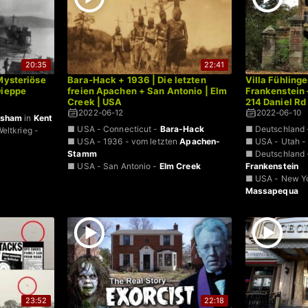
20:35
22:41
Mysteriöse
Bara-Hack + 1936 | Die letzten
Villa Fühling
Dieppe
freien Apachen + San Antonio | Elm
Frankenstein 
Creek | USA
214 Daniel R
2022-06-12
2022-06-10
esham
in
Kent
■ USA - Connecticut -
Bara-Hack
■ Deutschland 
eltkrieg -
■ USA - 1936 - vom letzten
Apachen-
■ USA - Utah 
Stamm
■ Deutschland 
■ USA - San Antonio -
Elm Creek
Frankenstein
■ USA - New Y
Massapequa
23:52
22:18