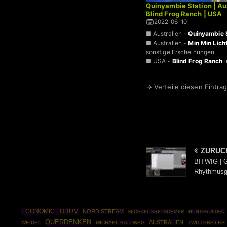
Quinyambie Station | Au
Blind Frog Ranch | USA
2022-06-10
■ Australien -
Quinyambie 
■ Australien -
Min Min Lich
sonstige Erscheinungen
■ USA -
Blind Frog Ranch
i
→ Verteile diesen Eintrag
ZURÜC
BITWIG | G
Rhythmusg
ECONOMIC FORUM
NORD STREAM
MICHAEL KRETSCHMER
HUNTER BIDEN
QUERDENKEN
AUSTRALIEN
WEIDEL
MICHAEL BALLWEG
TWITTERFILES