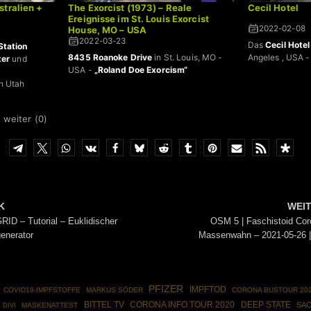
stralien +
The Exorcist (1973) – Reale
Cecil Hotel
Ereignisse im St. Louis Exorcist
2022-02-08
House, MO – USA
2022-03-23
Das
Cecil Hotel
Station
8435 Roanoke Drive
in St. Louis, MO -
Angeles , USA -
ter
und
USA -
„Roland Doe Exorcism“
n Utah
 weiter (
0
)
K
WEI
RID – Tutorial – Euklidischer
OSM 5 | Faschistoid Cor
enerator
Massenwahn – 2021-05-26 
PFIZER
IMPFTOD
COVID19-IMPFSTOFFE
MARKUS SÖDER
CORONA BUSTOUR 20
BITTEL TV
CORONA INFO TOUR 2020
DEEP STATE
SA
MASKENATTEST
DIVI