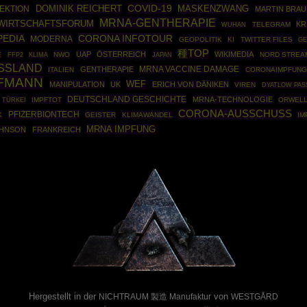
COVID-19
DOMINIK REICHERT
MASKENZWANG
EKTION
MARTIN BRA
MRNA-GENTHERAPIE
WIRTSCHAFTSFORUM
KR
TELEGRAM
WUHAN
PEDIA
CORONA INFOTOUR
MODERNA
GEOPOLITIK
KI
TWITTER FILES
GE
種TOP
UAP
ÖSTERREICH
WIKIMEDIA
E
FFP2
NWO
NORD STREA
KLIMA
JAPAN
SSLAND
GENTHERAPIE
MRNA VACCINE DAMAGE
ITALIEN
CORONAIMPFUNG
FFMANN
WEF
MANIPULATION
UK
ERICH VON DÄNIKEN
VIREN
DYATLOW PAS
DEUTSCHLAND GESCHICHTE
MRNA-TECHNOLOGIE
TÜRKEI
IMPFTOT
ORWEL
CORONA-AUSSCHUSS
PFIZERBIONTECH
K
GEISTER
KLIMAWANDEL
IM
MRNA IMPFUNG
OHNSON
FRANKREICH
Powered By :
Hergestellt in der
von
NICHTRAUM 製造 Manufaktur
WESTGÅRD