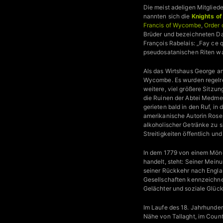
Die meist adeligen Mitglie
nannten sich die
Knights of
Francis of Wycombe
,
Order 
Brüder und bezeichneten D
François Rabelais: „Fay ce 
pseudosatanischen Riten war
Als das Wirtshaus George a
Wycombe. Es wurden regelre
weitere, viel größere Sitzu
die Ruinen der Abtei Medmen
gerieten bald in den Ruf, 
amerikanische Autorin Rose
alkoholischer Getränke zu s
Streitigkeiten öffentlich un
In dem 1779 von einem Mön
handelt, steht: Seiner Mein
seiner Rückkehr nach Englan
Gesellschaften kennzeichnen
Gelächter und soziale Glücks
Im Laufe des 18. Jahrhunder
Nähe von Tallaght, im Count