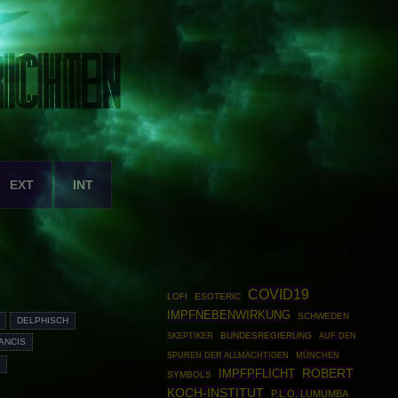
EXT
INT
COVID19
LOFI
ESOTERIC
IMPFNEBENWIRKUNG
SCHWEDEN
DELPHISCH
SKEPTIKER
BUNDESREGIERUNG
AUF DEN
RANCIS
MÜNCHEN
SPUREN DER ALLMÄCHTIGEN
ROBERT
IMPFPFLICHT
SYMBOLS
KOCH-INSTITUT
P.L.O. LUMUMBA