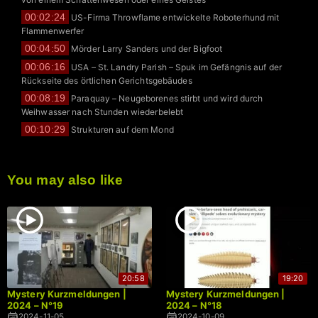
00:02:24
US-Firma Throwflame entwickelte Roboterhund mit
Flammenwerfer
00:04:50
Mörder Larry Sanders und der Bigfoot
00:06:16
USA – St. Landry Parish – Spuk im Gefängnis auf der
Rückseite des örtlichen Gerichtsgebäudes
00:08:19
Paraquay – Neugeborenes stirbt und wird durch
Weihwasser nach Stunden wiederbelebt
00:10:29
Strukturen auf dem Mond
You may also like
20:58
19:20
Mystery Kurzmeldungen |
Mystery Kurzmeldungen |
2024 – N°19
2024 – N°18
2024-11-05
2024-10-09