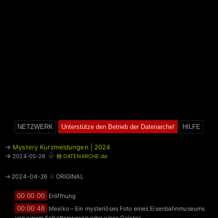
NETZWERK
Unterstütze den Betrieb der Datenarche!
HILFE
→
Mystery Kurzmeldungen | 2024
♧
→
2024-05-26
種 DATENARCHE.de
→ 2024-04-26 ♧ ORIGINAL
00:00:00
Eröffnung
00:00:48
Mexiko – Ein mysteriöses Foto eines Eisenbahnmuseums
von einem Schattenwesen oder eines Geistes