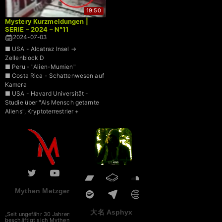
19:50
Mystery Kurzmeldungen |
SERIE – 2024 – N°11
2024-07-03
■ USA - Alcatraz Insel →
Zellenblock D
■ Peru - "Alien-Mumien"
■ Costa Rica - Schattenwesen auf
Kamera
■ USA - Havard Universität -
Studie über "Als Mensch getarnte
Aliens", Kryptoterrestrier +
Mythen Metzger
大名 Asphyx
„Seit ungefähr 30 Jahren
beschäftigt sich Mythen