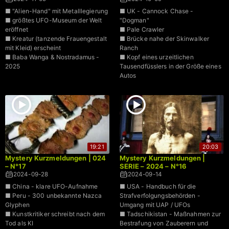
■ "Alien-Hand" mit Metalllegierung
■ UK - Cannock Chase -
■ größtes UFO-Museum der Welt
"Dogman"
eröffnet
■ Pale Crawler
■ Kreatur (tanzende Frauengestalt
■ Brücke nahe der Skinwalker
mit Kleid) erscheint
Ranch
■ Baba Wanga & Nostradamus -
■ Kopf eines urzeitlichen
2025
Tausendfüsslers in der Größe eines
Autos
19:21
20:03
Mystery Kurzmeldungen | 024
Mystery Kurzmeldungen |
– N°17
SERIE – 2024 – N°16
2024-09-28
2024-09-14
■ China - klare UFO-Aufnahme
■ USA - Handbuch für die
■ Peru - 300 unbekannte Nazca
Strafverfolgungsbehörden -
Glyphen
Umgang mit UAP / UFOs
■ Kunstkritiker schreibt nach dem
■ Tadschikistan - Maßnahmen zur
Tod als KI
Bestrafung von Zauberern und