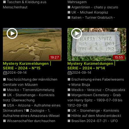
■ Taschen & Kleidung aus
Wahrsagern
Menschenhaut
■ Argentinien - chato y oscuro
■ UK - Michael Koropisz
■ Italien - Turiner Grabtuch -
bestätigtes Alter aus der Zeit 25-50
n.Chr.
■ Asteroid in Richtung Erde
19:27
15:55
Mystery Kurzmeldungen |
Mystery Kurzmeldungen |
SERIE – 2024 – N°15
SERIE – 2024 – N°14
2024-09-14
2024-09-14
■ Nachzüchtung der männlichen
■ Erscheinung eines Fabelwesens
Genitale von Mäusen
→ Mona Bruja
■ Mexiko - Tierverstümmelung
■ Mexiko - Veracruz - Chupacabra
■ UK - Stonehenge - Kornkreis
■ Morgantown Cemetary - Grab
trotz Überwachung
von Harry Spitz - 1909-07-09 bis
■ USA - Arizona - Aufnahme eines
1912-09-08
Skinwalkers ?■ Zoologie - 1.
■ UK - Stonehenge - Kornkreis
Aufnahme eines Amazonas-Wiesel
■ Höhle auf dem Mond entdeckt
■ Wissenschaftler durchsuchen
■ Brasilien 2024-07-21 - UFO
Internet nach Beweisen für
Aufnahme