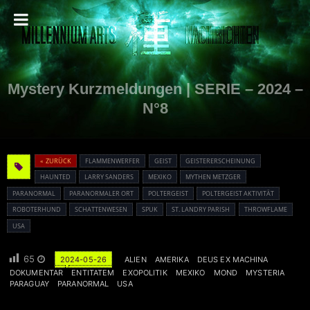
Mystery Kurzmeldungen | SERIE – 2024 –
N°8
« ZURÜCK
FLAMMENWERFER
GEIST
GEISTERERSCHEINUNG
HAUNTED
LARRY SANDERS
MEXIKO
MYTHEN METZGER
PARANORMAL
PARANORMALER ORT
POLTERGEIST
POLTERGEIST AKTIVITÄT
ROBOTERHUND
SCHATTENWESEN
SPUK
ST. LANDRY PARISH
THROWFLAME
USA
65
2024-05-26
ALIEN
AMERIKA
DEUS EX MACHINA
DOKUMENTAR
ENTITATEM
EXOPOLITIK
MEXIKO
MOND
MYSTERIA
PARAGUAY
PARANORMAL
USA