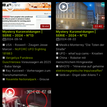
Zeitreisen
■ Lichtkugel mit Angriff auf einen
■ Mexiko - Überwachungskamera
Menschen
eines Friedhofes - Kind erscheint
aus einem Grab
19:44
22:40
Mystery Kurzmeldungen |
Mystery Kurzmeldungen |
SERIE – 2024 – N°13
SERIE – 2024 – N°12
2024-09-14
2024-08-22
■ USA - Roswell - Zeugen Jesse
■ Mexiko Monterrey "Die Toten der
Marcel -
NUFORC UFO Sighting
Straße"
181883
■ UFO - what'sup cams - Kroatien
■
Vangeliya Pandewa
■ China - Roboter mit
Guschterowa
Voraussagen ab 2025
menschlichem Hirngewebe
- Baba Vanga
■ MH370 - "Hinweise auf geheime
■ Ray Kurzweil - Vorhersagen zum
elektromagnetische Impulswaffen
"
Transhumanismus
■ Vatikan - Engel oder Aliens ? +
■
Yosemite Nationalpark
- Grouse
Lake