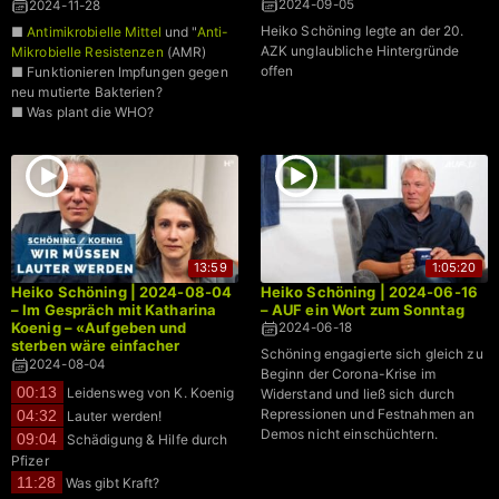
Bahner klären auf
2024-09-05
2024-11-28
Heiko Schöning legte an der 20.
■
Antimikrobielle Mittel
und "
Anti-
AZK unglaubliche Hintergründe
Mikrobielle Resistenzen
(AMR)
offen
■ Funktionieren Impfungen gegen
neu mutierte Bakterien?
■ Was plant die WHO?
13:59
1:05:20
Heiko Schöning | 2024-08-04
Heiko Schöning | 2024-06-16
– Im Gespräch mit Katharina
– AUF ein Wort zum Sonntag
Koenig – «Aufgeben und
2024-06-18
sterben wäre einfacher
Schöning engagierte sich gleich zu
gewesen»
2024-08-04
Beginn der Corona-Krise im
00:13
Leidensweg von K. Koenig
Widerstand und ließ sich durch
Repressionen und Festnahmen an
04:32
Lauter werden!
Demos nicht einschüchtern.
09:04
Schädigung & Hilfe durch
Pfizer
11:28
Was gibt Kraft?