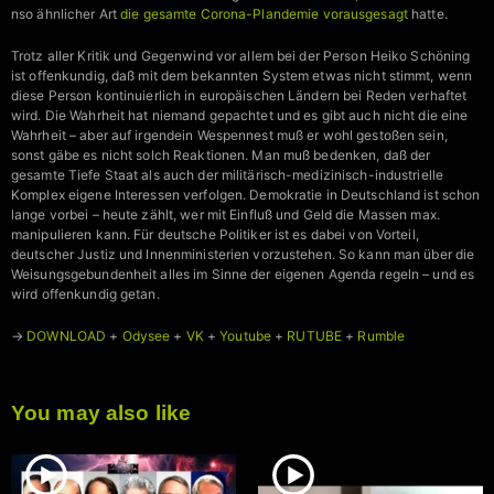
nso ähnlicher Art
die gesamte Corona-Plandemie vorausgesagt
hatte.
Trotz aller Kritik und Gegenwind vor allem bei der Person Heiko Schöning
ist offenkundig, daß mit dem bekannten System etwas nicht stimmt, wenn
diese Person kontinuierlich in europäischen Ländern bei Reden verhaftet
wird. Die Wahrheit hat niemand gepachtet und es gibt auch nicht die eine
Wahrheit – aber auf irgendein Wespennest muß er wohl gestoßen sein,
sonst gäbe es nicht solch Reaktionen. Man muß bedenken, daß der
gesamte Tiefe Staat als auch der militärisch-medizinisch-industrielle
Komplex eigene Interessen verfolgen. Demokratie in Deutschland ist schon
lange vorbei – heute zählt, wer mit Einfluß und Geld die Massen max.
manipulieren kann. Für deutsche Politiker ist es dabei von Vorteil,
deutscher Justiz und Innenministerien vorzustehen. So kann man über die
Weisungsgebundenheit alles im Sinne der eigenen Agenda regeln – und es
wird offenkundig getan.
→
DOWNLOAD
+
Odysee
+
VK
+
Youtube
+
RUTUBE
+
Rumble
You may also like