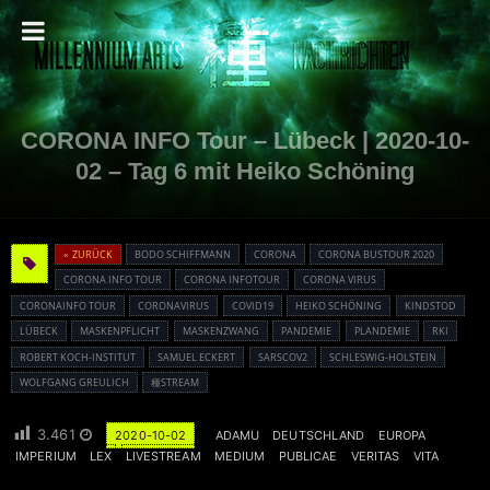
CORONA INFO Tour – Lübeck | 2020-10-
02 – Tag 6 mit Heiko Schöning
« ZURÜCK
BODO SCHIFFMANN
CORONA
CORONA BUSTOUR 2020
CORONA INFO TOUR
CORONA INFOTOUR
CORONA VIRUS
CORONAINFO TOUR
CORONAVIRUS
COVID19
HEIKO SCHÖNING
KINDSTOD
LÜBECK
MASKENPFLICHT
MASKENZWANG
PANDEMIE
PLANDEMIE
RKI
ROBERT KOCH-INSTITUT
SAMUEL ECKERT
SARSCOV2
SCHLESWIG-HOLSTEIN
WOLFGANG GREULICH
種STREAM
3.461
2020-10-02
ADAMU
DEUTSCHLAND
EUROPA
IMPERIUM
LEX
LIVESTREAM
MEDIUM
PUBLICAE
VERITAS
VITA