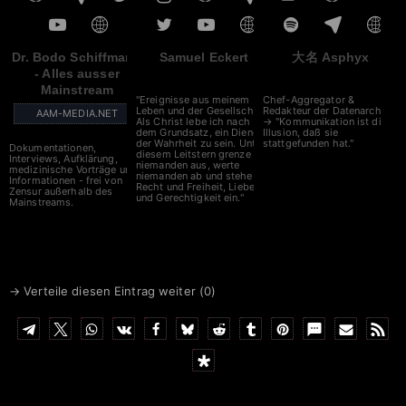
Dr. Bodo Schiffmann
Samuel Eckert
大名 Asphyx
- Alles ausser
Mainstream
"Ereignisse aus meinem
Chef-Aggregator &
Leben und der Gesellschaft.
Redakteur der Datenarche
AAM-MEDIA.NET
Als Christ lebe ich nach
→ "Kommunikation ist die
dem Grundsatz, ein Diener
Illusion, daß sie
der Wahrheit zu sein. Unter
stattgefunden hat."
Dokumentationen,
diesem Leitstern grenze ich
Interviews, Aufklärung,
niemanden aus, werte
medizinische Vorträge und
niemanden ab und stehe für
Informationen - frei von
Recht und Freiheit, Liebe
Zensur außerhalb des
und Gerechtigkeit ein."
Mainstreams.
→ Verteile diesen Eintrag weiter (
0
)