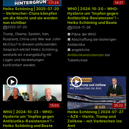
1:11:39
14:27
Heiko Schöning | 2025-07-20
WHO | 2024-10-30 – WHO-
– Verbrecher-Clans kämpfen
Hysterie um “Impfen gegen
um die Macht und sie werden
Antibiotika-Resistenzen”! –
nun sichtbar
Heiko Schöning und Beate
Bahner klären auf (2)
2025-07-20
2024-11-28
Trump, Obama, Epstein, Iran,
■ Pläne der WHO
Russland, China und: Wer war John
■ Abschaffung der bisherigen
McCloy? In diesem umfassenden
Antibiotika
Gespräch erklärt Heiko Schöning,
■ angebliche
weshalb wir zwangsläufig mit
Antibiotikaresistenzen
bei
Lügen und Verdrehungen
Tuberkulose
konfrontiert werden.
13:05
35:22
WHO | 2024-10-23 – WHO-
Heiko Schöning | 2024-07-27
Hysterie um “Impfen gegen
– AZK – Harris, Trump und
Antibiotika-Resistenzen”! –
Zelikow – mit Verbrechen ins
Heiko Schöning und Beate
Amt