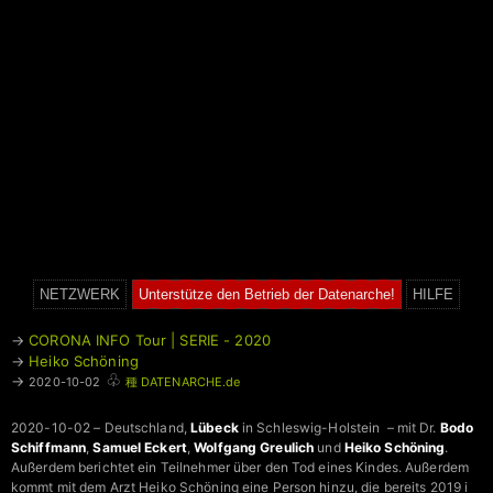
NETZWERK
Unterstütze den Betrieb der Datenarche!
HILFE
→
CORONA INFO Tour | SERIE - 2020
→
Heiko Schöning
♧
→
2020-10-02
種 DATENARCHE.de
2020-10-02 – Deutschland,
Lübeck
in Schleswig-Holstein – mit Dr.
Bodo
Schiffmann
,
Samuel Eckert
,
Wolfgang Greulich
und
Heiko Schöning
.
Außerdem berichtet ein Teilnehmer über den Tod eines Kindes. Außerdem
kommt mit dem Arzt Heiko Schöning eine Person hinzu, die bereits 2019 i