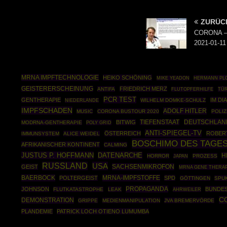
ZURÜC
CORONA – 
2021-01-11
MRNA IMPFTECHNOLOGIE
HEIKO SCHÖNING
HERMANN PL
MIKE YEADON
GEISTERERSCHEINUNG
FRIEDRICH MERZ
ANTIFA
TÜR
FLUTOPFERHILFE
PCR TEST
GENTHERAPIE
IM DI
WILHELM DOMKE-SCHULZ
NIEDERLANDE
IMPFSCHADEN
ADOLF HITLER
MUSIC
CORONA BUSTOUR 2020
POLI
DEUTSCHLAN
BITWIG
TIEFENSTAAT
MODRNA-GENTHERAPIE
POLY GRID
ANTI-SPIEGEL-TV
ÖSTERREICH
ROBERT
IMMUNSYSTEM
ALICE WEIDEL
BOSCHIMO DES TAGE
AFRIKANISCHER KONTINENT
CALMING
JUSTUS P. HOFFMANN
DATENARCHE
H
HORROR
PROZESS
JAPAN
RUSSLAND
USA
SACHSENMIKROFON
GEIST
MRNA GENE THERA
BAERBOCK
MRNA-IMPFSTOFFE
POLTERGEIST
SPD
GÖTTINGEN
SPU
PROPAGANDA
JOHNSON
BUNDE
FLUTKATASTROPHE
LEAK
AHRWEILER
C
DEMONSTRATION
GRIPPE
MEDIENMANIPULATION
JVA BREMERVÖRDE
PLANDEMIE
PATRICK LOCH OTIENO LUMUMBA