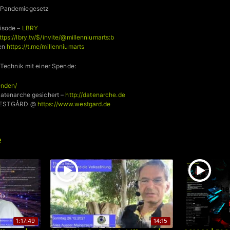
Pandemiegesetz
isode –
LBRY
ttps://lbry.tv/$/invite/@millenniumarts:b
ren
https://t.me/millenniumarts
 Technik mit einer Spende:
enden/
Datenarche gesichert –
http://datenarche.de
 WESTGÅRD @
https://www.westgard.de
e
1:17:49
14:15