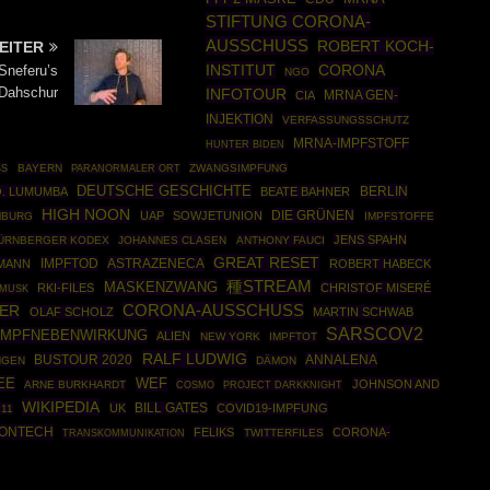
STIFTUNG CORONA-
AUSSCHUSS
ROBERT KOCH-
EITER
INSTITUT
CORONA
Sneferu’s
NGO
 Dahschur
INFOTOUR
MRNA GEN-
CIA
INJEKTION
VERFASSUNGSSCHUTZ
MRNA-IMPFSTOFF
HUNTER BIDEN
BAYERN
ZWANGSIMPFUNG
BS
PARANORMALER ORT
DEUTSCHE GESCHICHTE
BERLIN
O. LUMUMBA
BEATE BAHNER
HIGH NOON
DIE GRÜNEN
UAP
SOWJETUNION
MBURG
IMPFSTOFFE
JENS SPAHN
ÜRNBERGER KODEX
JOHANNES CLASEN
ANTHONY FAUCI
GREAT RESET
IMPFTOD
ASTRAZENECA
MANN
ROBERT HABECK
種STREAM
MASKENZWANG
RKI-FILES
CHRISTOF MISERÉ
 MUSK
ER
CORONA-AUSSCHUSS
OLAF SCHOLZ
MARTIN SCHWAB
SARSCOV2
IMPFNEBENWIRKUNG
ALIEN
NEW YORK
IMPFTOT
RALF LUDWIG
BUSTOUR 2020
ANNALENA
NGEN
DÄMON
EE
WEF
JOHNSON AND
ARNE BURKHARDT
COSMO
PROJECT DARKKNIGHT
WIKIPEDIA
UK
BILL GATES
COVID19-IMPFUNG
11
IONTECH
FELIKS
CORONA-
TWITTERFILES
TRANSKOMMUNIKATION