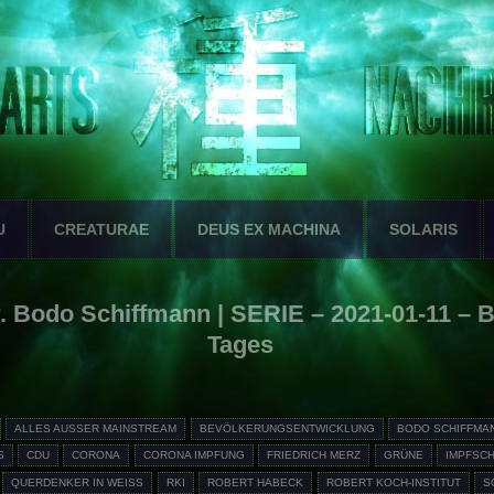
U
CREATURAE
DEUS EX MACHINA
SOLARIS
 Bodo Schiffmann | SERIE – 2021-01-11 – 
Tages
ALLES AUSSER MAINSTREAM
BEVÖLKERUNGSENTWICKLUNG
BODO SCHIFFMA
S
CDU
CORONA
CORONA IMPFUNG
FRIEDRICH MERZ
GRÜNE
IMPFSC
QUERDENKER IN WEISS
RKI
ROBERT HABECK
ROBERT KOCH-INSTITUT
S