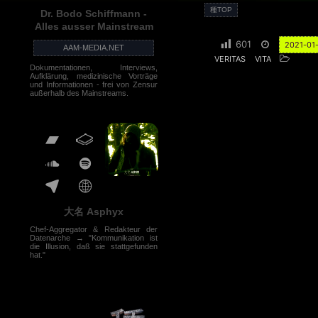
種TOP
Dr. Bodo Schiffmann -
Alles ausser Mainstream
601
2021-01
AAM-MEDIA.NET
VERITAS
VITA
Dokumentationen, Interviews,
Aufklärung, medizinische Vorträge
und Informationen - frei von Zensur
außerhalb des Mainstreams.
大名 Asphyx
Chef-Aggregator & Redakteur der
Datenarche → "Kommunikation ist
die Illusion, daß sie stattgefunden
hat."