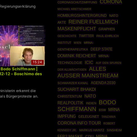
CORONA
CORONASCHUTZIMPFUNG
Regierungserklärung
MICHAEL KRETSCHMER
HOMBURGSHINTERGRUND
NATO
REINER FUELLMICH
AKTE
MASKENPFLICHT
GRAPHEN
TWITTER
GESCHICHTE
PAUL-EHRLICH
INSTITUT
MRNA-
WIEN
DEEP STATE
GENTHERAPEUTIKA
DOMINIK REICHERT
MRNA-
ICIC
15:24
TECHNOLOGIE
AUF DEN SPUREN
ALLES
 Bodo Schiffmann |
DER ALLMÄCHTIGEN
12-12 – Boschimo des
AUSSER MAINSTREAM
AGENDA 2030
SCHWARZER KANAL
SUCHARIT BHAKDI
inisterin erkennt die
NATO
als Bürgerproteste an.
CHRISTENTUM
BODO
REALPOLITIK
INDIEN
SCHIFFMANN
MRNA
BSW
IMPFUNG
GELEUGNET
TANZANIA
CORONA INFO TOUR
ROBERT
KENNEDY JR.
MARKUS HAINTZ
SINSHEIM
MRNA
FFP2 MASKE
CDU