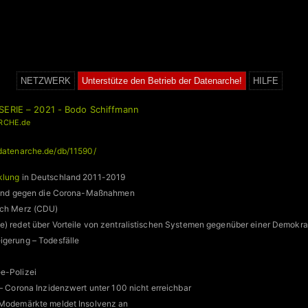
NETZWERK
Unterstütze den Betrieb der Datenarche!
HILFE
SERIE – 2021 - Bodo Schiffmann
RCHE.de
/datenarche.de/db/11590/
klung
in Deutschland 2011-2019
stand gegen die Corona-Maßnahmen
ich Merz (CDU)
) redet über Vorteile von zentralistischen Systemen gegenüber einer Demokra
igerung – Todesfälle
”
e-Polizei
 – Corona Inzidenzwert unter 100 nicht erreichbar
 Modemärkte meldet Insolvenz an