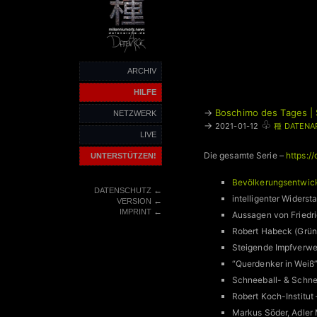
ARCHIV
HILFE
→
Boschimo des Tages | 
NETZWERK
♧
→
2021-01-12
種 DATENA
LIVE
Die gesamte Serie –
https:/
UNTERSTÜTZEN!
Bevölkerungsentwic
←
DATENSCHUTZ
intelligenter Wider
←
VERSION
←
IMPRINT
Aussagen von Friedr
Robert Habeck (Grüne
Steigende Impfverwe
“Querdenker in Weiß
Schneeball- & Schne
Robert Koch-Institut
Markus Söder, Adler