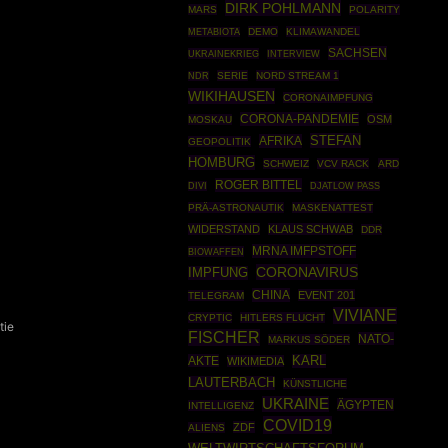
DIRK POHLMANN
MARS
POLARITY
DEMO
KLIMAWANDEL
METABIOTA
SACHSEN
UKRAINEKRIEG
INTERVIEW
SERIE
NORD STREAM 1
NDR
WIKIHAUSEN
CORONAIMPFUNG
CORONA-PANDEMIE
OSM
MOSKAU
STEFAN
AFRIKA
GEOPOLITIK
HOMBURG
SCHWEIZ
VCV RACK
ARD
ROGER BITTEL
DIVI
DJATLOW PASS
PRÄ-ASTRONAUTIK
MASKENATTEST
WIDERSTAND
KLAUS SCHWAB
DDR
MRNA IMFPSTOFF
BIOWAFFEN
CORONAVIRUS
IMPFUNG
CHINA
EVENT 201
TELEGRAM
VIVIANE
CRYPTIC
HITLERS FLUCHT
tie
FISCHER
NATO-
MARKUS SÖDER
AKTE
KARL
WIKIMEDIA
LAUTERBACH
KÜNSTLICHE
UKRAINE
ÄGYPTEN
INTELLIGENZ
COVID19
ZDF
ALIENS