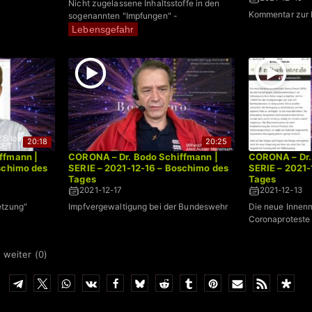
Nicht zugelassene Inhaltsstoffe in den
Kommentar zur 
sogenannten "Impfungen" -
Lebensgefahr
20:18
20:25
ffmann |
CORONA – Dr. Bodo Schiffmann |
CORONA – Dr.
schimo des
SERIE – 2021-12-16 – Boschimo des
SERIE – 2021-
Tages
Tages
2021-12-17
2021-12-13
etzung"
Impfvergewaltigung bei der Bundeswehr
Die neue Innenm
Coronaproteste 
 weiter (
0
)