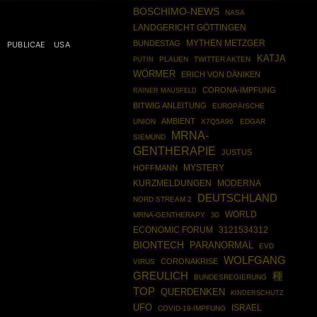
BOSCHIMO-NEWS
NASA
LANDGERICHT GÖTTINGEN
MYTHEN METZGER
BUNDESTAG
PUBLICAE
USA
KATJA
PUTIN
PLAUEN
TWITTER AKTEN
WÖRMER
ERICH VON DÄNIKEN
CORONA-IMPFUNG
RAINER MAUSFELD
BITWIG ANLEITUNG
EUROPÄISCHE
AMBIENT
UNION
X7Q5A96
EDGAR
MRNA-
SIEMUND
GENTHERAPIE
JUSTUS
HOFFMANN
MYSTERY
MODERNA
KURZMELDUNGEN
DEUTSCHLAND
NORD STREAM 2
WORLD
MRNA-GENTHERAPY
3G
ECONOMIC FORUM
3121534312
BIONTECH
PARANORMAL
EVD
WOLFGANG
CORONAKRISE
VIRUS
GREULICH
種
BUNDESREGIERUNG
TOP
QUERDENKEN
KINDERSCHUTZ
UFO
ISRAEL
COVID-19-IMPFUNG