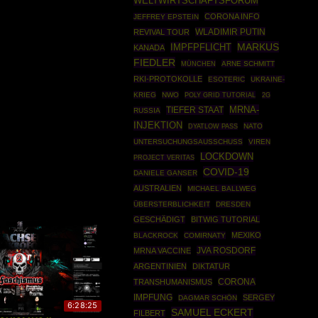
WELTWIRTSCHAFTSFORUM
CORONA INFO
JEFFREY EPSTEIN
WLADIMIR PUTIN
REVIVAL TOUR
MARKUS
IMPFPFLICHT
KANADA
FIEDLER
MÜNCHEN
ARNE SCHMITT
RKI-PROTOKOLLE
ESOTERIC
UKRAINE-
KRIEG
NWO
POLY GRID TUTORIAL
2G
MRNA-
TIEFER STAAT
RUSSIA
INJEKTION
NATO
DYATLOW PASS
UNTERSUCHUNGSAUSSCHUSS
VIREN
LOCKDOWN
PROJECT VERITAS
COVID-19
DANIELE GANSER
AUSTRALIEN
MICHAEL BALLWEG
ÜBERSTERBLICHKEIT
DRESDEN
GESCHÄDIGT
BITWIG TUTORIAL
MEXIKO
BLACKROCK
COMIRNATY
JVA ROSDORF
MRNA VACCINE
ARGENTINIEN
DIKTATUR
TRANSHUMANISMUS
CORONA
IMPFUNG
SERGEY
DAGMAR SCHÖN
6:28:25
SAMUEL ECKERT
FILBERT