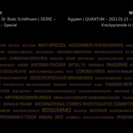
K
W
Dr. Bodo Schiffmann | SERIE –
Ägypten | QUANTUM – 2021-01-13 – 
 – Spezial
Knickpyramide in
ANTI-SPIEGEL
ALEXANDER VON BISMARCK
OPPA
GLITCH
ICIC.LAW
KRE
SACHSEN-MIKROFON
P.L.
KEI
ANGELA MERKEL
IMPFGESCHÄDIGTE
DER MENSCH
CHRISTIAN DROSTEN
ALOG
B0108
GENOZID
IMPFZWANG
HO
DELPHISCHER ORT
PANDEMIE
ANTONIA FISCHER
BITTEL TV
NSDAP
TANSANIA
ZEIGEWALT
N
CORONA VIRUS
D GESCHICHTE
MARTIN BRAUK
DER SCHWARZE KANAL
FFP2
GESCHICHTEN AUS WIKIHAUSEN
-KOCH INSTITUT
SCHATTENWESEN
ELON
S
THOMAS RÖP
EPSTEIN FILES
RKI-DOKUMENTE
SPANIEN
TWITTER FILES
KLIMA
ITLER
大名 ASPHYX
INFEKTIONSSCHUTZGESETZ
COVID19-IMPFSTOFFE
SKEPTIKER
IMPFNEBENWIRKUNGEN
MRNA-GENTHERAPIE NEBENWIRKUNGEN
PY
THÜRI
INTERNATIONAL CRIMES INVESTIGATIVE COMMITT
DONALD TRUMP
K
BOSCHIMO
BUSTOUR
SWEHR
SHADOW PEOPLE
QUERDENKEN 7
RELIGION
ORONAINFO TOUR
AFD
MWGFD
PFIZERB
SYMBOLS
ERICH VON DAENIKEN