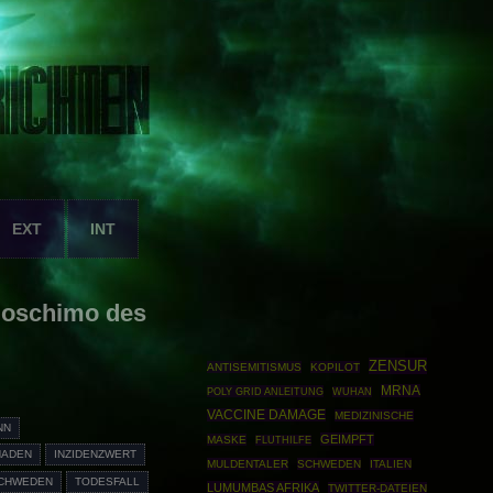
EXT
INT
Boschimo des
ZENSUR
ANTISEMITISMUS
KOPILOT
MRNA
POLY GRID ANLEITUNG
WUHAN
VACCINE DAMAGE
MEDIZINISCHE
NN
GEIMPFT
MASKE
FLUTHILFE
HADEN
INZIDENZWERT
MULDENTALER
SCHWEDEN
ITALIEN
CHWEDEN
TODESFALL
LUMUMBAS AFRIKA
TWITTER-DATEIEN