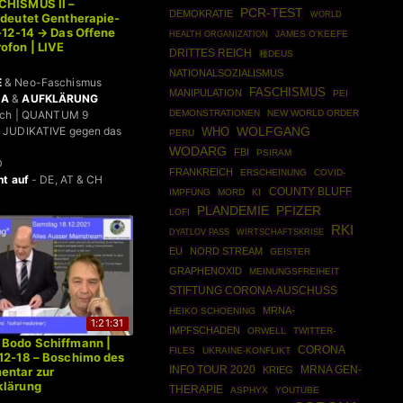
CHISMUS II –
PCR-TEST
DEMOKRATIE
WORLD
edeutet Gentherapie-
1-12-14 → Das Offene
HEALTH ORGANIZATION
JAMES O'KEEFE
ofon | LIVE
DRITTES REICH
種DEUS
NATIONALSOZIALISMUS
E
& Neo-Faschismus
FASCHISMUS
MANIPULATION
PEI
DA
&
AUFKLÄRUNG
DEMONSTRATIONEN
NEW WORLD ORDER
bach | QUANTUM 9
WOLFGANG
 JUDIKATIVE gegen das
WHO
PERU
WODARG
FBI
PSIRAM
D
FRANKREICH
ERSCHEINUNG
COVID-
ht auf
- DE, AT & CH
COUNTY BLUFF
IMPFUNG
MORD
KI
PLANDEMIE
PFIZER
LOFI
RKI
WIRTSCHAFTSKRISE
DYATLOV PASS
EU
NORD STREAM
GEISTER
GRAPHENOXID
MEINUNGSFREIHEIT
STIFTUNG CORONA-AUSCHUSS
MRNA-
HEIKO SCHOENING
1:21:31
IMPFSCHADEN
ORWELL
TWITTER-
 Bodo Schiffmann |
CORONA
FILES
UKRAINE-KONFLIKT
12-18 – Boschimo des
INFO TOUR 2020
MRNA GEN-
KRIEG
entar zur
klärung
THERAPIE
ASPHYX
YOUTUBE