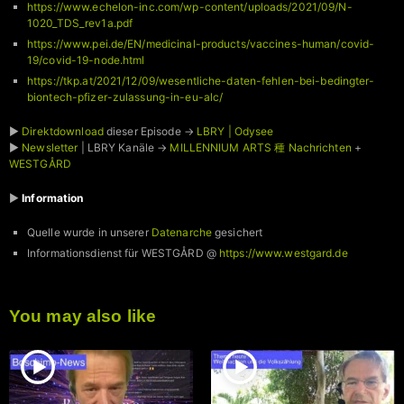
https://www.echelon-inc.com/wp-content/uploads/2021/09/N-
1020_TDS_rev1a.pdf
https://www.pei.de/EN/medicinal-products/vaccines-human/covid-
19/covid-19-node.html
https://tkp.at/2021/12/09/wesentliche-daten-fehlen-bei-bedingter-
biontech-pfizer-zulassung-in-eu-alc/
►
Direktdownload
dieser Episode →
LBRY | Odysee
►
Newsletter
| LBRY Kanäle →
MILLENNIUM ARTS 種 Nachrichten
+
WESTGÅRD
►
Information
Quelle wurde in unserer
Datenarche
gesichert
Informationsdienst für WESTGÅRD @
https://www.westgard.de
You may also like