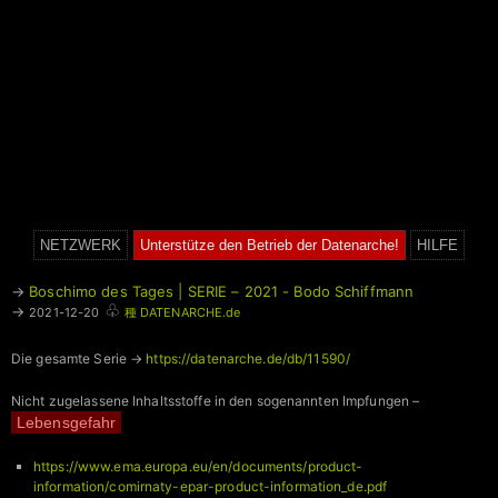
NETZWERK
Unterstütze den Betrieb der Datenarche!
HILFE
→
Boschimo des Tages | SERIE – 2021 - Bodo Schiffmann
♧
→
2021-12-20
種 DATENARCHE.de
Die gesamte Serie →
https://datenarche.de/db/11590/
Nicht zugelassene Inhaltsstoffe in den sogenannten Impfungen –
Lebensgefahr
https://www.ema.europa.eu/en/documents/product-
information/comirnaty-epar-product-information_de.pdf