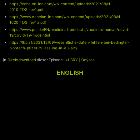
https://echelon-inc.com/wp-content/uploads/2021/08/N-
2010_TDS_rev1.pdf
https://www.echelon-inc.com/wp-content/uploads/2021/09/N-
1020_TDS_rev1a.pdf
https://www.pei.de/EN/medicinal-products/vaccines-human/covid-
19/covid-19-node.html
https://tkp.at/2021/12/09/wesentliche-daten-fehlen-bei-bedingter-
biontech-pfizer-zulassung-in-eu-alc/
►
Direktdownload
dieser Episode →
LBRY | Odysee
ENGLISH