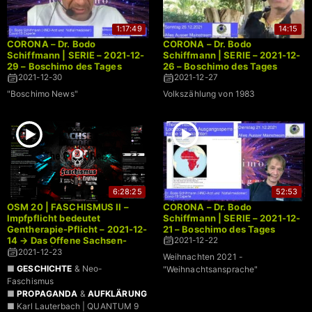
1:17:49
14:15
CORONA – Dr. Bodo
CORONA – Dr. Bodo
Schiffmann | SERIE – 2021-12-
Schiffmann | SERIE – 2021-12-
29 – Boschimo des Tages
26 – Boschimo des Tages
2021-12-30
2021-12-27
"Boschimo News"
Volkszählung von 1983
6:28:25
52:53
OSM 20 | FASCHISMUS II –
CORONA – Dr. Bodo
Impfpflicht bedeutet
Schiffmann | SERIE – 2021-12-
Gentherapie-Pflicht – 2021-12-
21 – Boschimo des Tages
14 → Das Offene Sachsen-
2021-12-22
Mikrofon | LIVE
2021-12-23
Weihnachten 2021 -
■
GESCHICHTE
& Neo-
"Weihnachtsansprache"
Faschismus
■
PROPAGANDA
&
AUFKLÄRUNG
■ Karl Lauterbach | QUANTUM 9