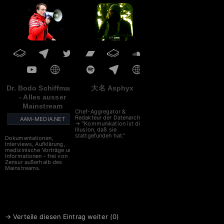
Dr. Bodo Schiffmann
大名 Asphyx
- Alles ausser
Mainstream
Chef-Aggregator &
Redakteur der Datenarche
AAM-MEDIA.NET
→ "Kommunikation ist die
Illusion, daß sie
stattgefunden hat."
Dokumentationen,
Interviews, Aufklärung,
medizinische Vorträge und
Informationen - frei von
Zensur außerhalb des
Mainstreams.
→ Verteile diesen Eintrag weiter (
0
)