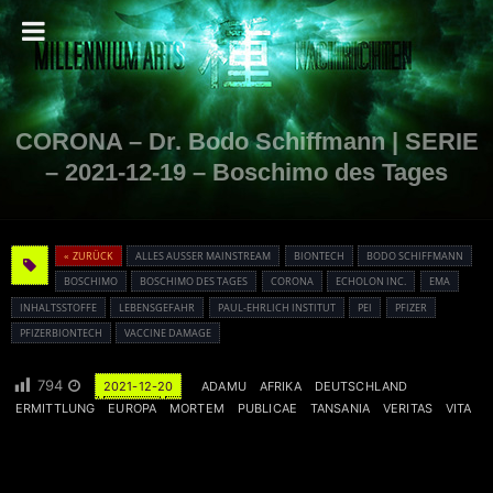
CORONA – Dr. Bodo Schiffmann | SERIE
– 2021-12-19 – Boschimo des Tages
« ZURÜCK
ALLES AUSSER MAINSTREAM
BIONTECH
BODO SCHIFFMANN
BOSCHIMO
BOSCHIMO DES TAGES
CORONA
ECHOLON INC.
EMA
INHALTSSTOFFE
LEBENSGEFAHR
PAUL-EHRLICH INSTITUT
PEI
PFIZER
PFIZERBIONTECH
VACCINE DAMAGE
794
2021-12-20
ADAMU
AFRIKA
DEUTSCHLAND
ERMITTLUNG
EUROPA
MORTEM
PUBLICAE
TANSANIA
VERITAS
VITA