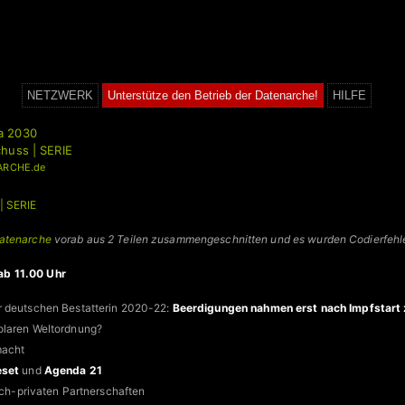
NETZWERK
Unterstütze den Betrieb der Datenarche!
HILFE
a 2030
huss | SERIE
ARCHE.de
| SERIE
atenarche
vorab aus 2 Teilen zusammengeschnitten und es wurden Codierfehler
b 11.00 Uhr
 deutschen Bestatterin 2020-22:
Beerdigungen nahmen erst nach Impfstart 
laren Weltordnung?
macht
eset
und
Agenda 21
lich-privaten Partnerschaften