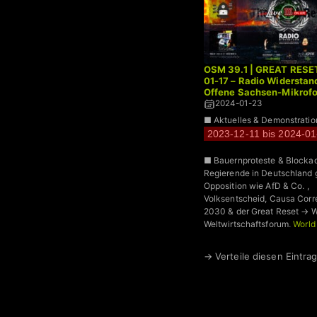
OSM 39.1 | GREAT RESET 
01-17 – Radio Widerstan
Offene Sachsen-Mikrofo
2024-01-23
■ Aktuelles & Demonstrati
2023-12-11 bis 2024-01
■ Bauernproteste & Blocka
Regierende in Deutschland 
Opposition wie AfD & Co. ,
Volksentscheid, Causa Corr
2030 & der Great Reset → 
Weltwirtschaftsforum,
World
Forum
, Transhumanismus +
→ Verteile diesen Eintrag