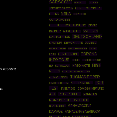
SARSCOV2
GENOZID
ALIENS
CHRISTOF MISERÉ
JEFFREY EPSTEIN
MRNA
FELIKS
POLY GRID
CORONAKRISE
GEISTERERSCHEINUNG
BEATE
SACHSEN
BAHNER
AUSTRALIEN
DEUTSCHLAND
MANIPULATION
DEMOKRATIE
SINSHEIM
COVID19-
IMPFSTOFFE
MULDENTALER
MORD
CORONA
GENTHERAPIE
LEAK
INFO TOUR
SERIE
ERSCHEINUNG
HIGH
NATO-AKTE
EU
SCHWEDEN
 beseitigt.
NOON
AUF DEN SPUREN DER
THOMAS RÖPER
ALLMÄCHTIGEN
PCR-
ANGELA MERKEL
KINDERSCHUTZ
TEST
zu
EVENT 201
COVID19-IMPFUNG
AFD
ROGER BITTEL
RKI-FILES
MRNA IMPFTECHNOLOGIE
MRNA VACCINE
BLACKROCK
ANNALENA BAERBOCK
DAMAGE