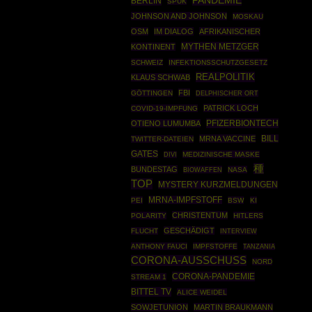
PANDEMIE
BERLIN
SPUK
JOHNSON AND JOHNSON
MOSKAU
OSM
IM DIALOG
AFRIKANISCHER
MYTHEN METZGER
KONTINENT
SCHWEIZ
INFEKTIONSSCHUTZGESETZ
REALPOLITIK
KLAUS SCHWAB
FBI
GÖTTINGEN
DELPHISCHER ORT
PATRICK LOCH
COVID-19-IMPFUNG
PFIZERBIONTECH
OTIENO LUMUMBA
MRNA VACCINE
BILL
TWITTER-DATEIEN
GATES
MEDIZINISCHE MASKE
DIVI
種
BUNDESTAG
BIOWAFFEN
NASA
TOP
MYSTERY KURZMELDUNGEN
MRNA-IMPFSTOFF
PEI
BSW
KI
CHRISTENTUM
POLARITY
HITLERS
GESCHÄDIGT
FLUCHT
INTERVIEW
ANTHONY FAUCI
IMPFSTOFFE
TANZANIA
CORONA-AUSSCHUSS
NORD
CORONA-PANDEMIE
STREAM 1
BITTEL TV
ALICE WEIDEL
SOWJETUNION
MARTIN BRAUKMANN