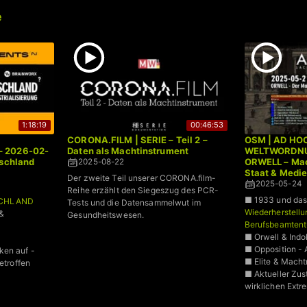
e
1:18:19
00:46:53
CORONA.FILM | SERIE – Teil 2 –
OSM | AD HO
– 2026-02-
Daten als Machtinstrument
WELTWORDNUN
tschland
ORWELL – Ma
2025-08-22
Staat & Medi
Der zweite Teil unserer CORONA.film-
2025-05-24
Reihe erzählt den Siegeszug des PCR-
■ 1933 und das
SCHLAND
Tests und die Datensammelwut im
Wiederherstellu
&
Gesundheitswesen.
Berufsbeamten
■ Orwell & Indo
■ Opposition - 
ken auf -
■ Elite & Mach
etroffen
■ Aktueller Zus
wirklichen Extr