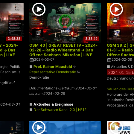
3:48:38
3:38:49
V – 2024-
OSM 40 | GREAT RESET IV – 2024-
OSM 39.2 | GR
nd → Das
02-28 – Radio Widerstand → Das
01-31 – Radio
n | LIVE
Offene Sachsen-Mikrofon | LIVE
Offene Sachse
2024-03-07
2024-02-08
rgie, Politik
■
Prof. Rainer Mausfeld
←
■ Aktuelles & 
 Faschismus
Repräsentative Demokratie
!=
2024-01-15 b
l
Demokratie
Deutschland un
riff auf
Dokumentations-Zeitraum 2024-02-01
Säulen des Grea
bis zum 2024-02-28
Honorare der A
"russische Des
2024-03-01
■
Aktuelles & Ereignisse
Propaganda, das
■
Der Schwarze Kanal 2.0 | N°12
■
Widerstand