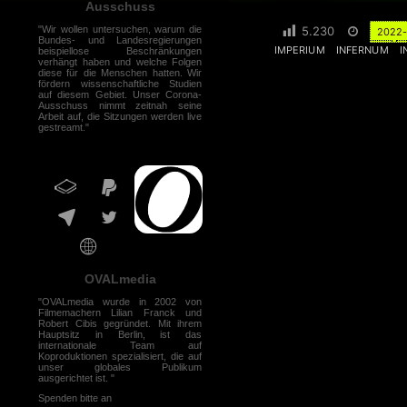
Ausschuss
"Wir wollen untersuchen, warum die
5.230
2022
Bundes- und Landesregierungen
IMPERIUM
INFERNUM
I
beispiellose Beschränkungen
verhängt haben und welche Folgen
diese für die Menschen hatten. Wir
fördern wissenschaftliche Studien
auf diesem Gebiet. Unser Corona-
Ausschuss nimmt zeitnah seine
Arbeit auf, die Sitzungen werden live
gestreamt."
OVALmedia
"OVALmedia wurde in 2002 von
Filmemachern Lilian Franck und
Robert Cibis gegründet. Mit ihrem
Hauptsitz in Berlin, ist das
internationale Team auf
Koproduktionen spezialisiert, die auf
unser globales Publikum
ausgerichtet ist. "
Spenden bitte an