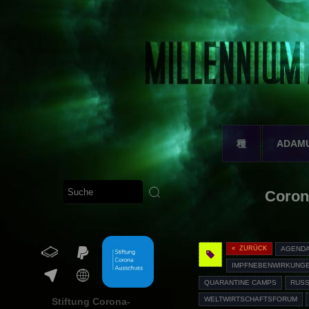
種
ADAM
Coron
« ZURÜCK
AGENDA
IMPFNEBENWIRKUNG
QUARANTINE CAMPS
RUS
WELTWIRTSCHAFTSFORUM
Stiftung Corona-