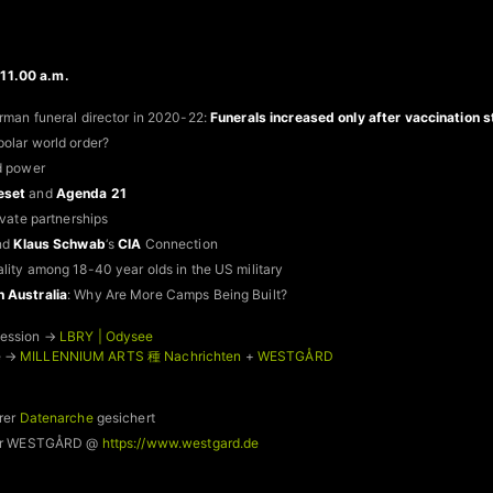
11.00 a.m.
rman funeral director in 2020-22:
Funerals increased only after vaccination s
olar world order?
d power
eset
and
Agenda 21
ivate partnerships
nd
Klaus Schwab
‘s
CIA
Connection
lity among 18-40 year olds in the US military
 Australia
: Why Are More Camps Being Built?
 session →
LBRY | Odysee
e →
MILLENNIUM ARTS 種 Nachrichten
+
WESTGÅRD
rer
Datenarche
gesichert
 für WESTGÅRD @
https://www.westgard.de