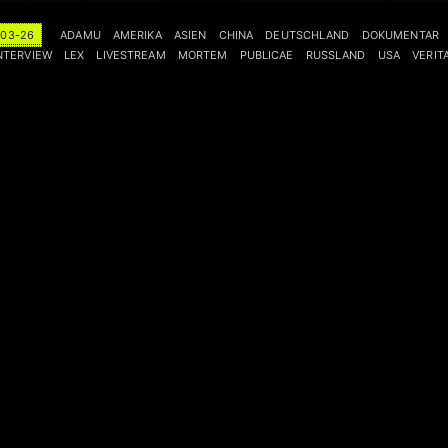
-03-26
ADAMU
AMERIKA
ASIEN
CHINA
DEUTSCHLAND
DOKUMENTAR
NTERVIEW
LEX
LIVESTREAM
MORTEM
PUBLICAE
RUSSLAND
USA
VERIT