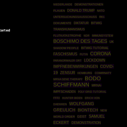
DEMONSTRATIONEN
NIEDERLANDE
DONALD TRUMP
PLAUEN
NATO
UNTERSUCHUNGSAUSSCHUSS
RKI-
DIKTATUR
BITWIG
DOKUMENTE
TRANSHUMANISMUS
tarted
FLUTKATASTROPHE
IMMUNSYSTEM
NDR
BOSCHIMO DES TAGES
UK
BITWIG TUTORIAL
SHADOW PEOPLE
CORONA
FASCHISMUS
PUTIN
LOCKDOWN
PARANORMALER ORT
COVID-
IMPFNEBENWIRKUNGEN
19
ZENSUR
HOMBURG
COMIRNATY
BODO
MRNA GENE THERAPY
SCHIFFMANN
MRNA-
IMPFSCHADEN
POLY GRID TUTORIAL
FFP2
HUNTER BIDEN
ERICH VON
WOLFGANG
DAENIKEN
GREULICH
BIONTECH
NEW
SAMUEL
GEIST
WORLD ORDER
ECKERT
DEMONSTRATION