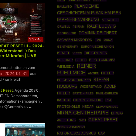
PLANDEMIE
BALLWEG
GESCHICHTEN AUS WIKIHAUSEN
IMPFNEBENWIRKUNG
AHRWEILER
RALF LUDWIG
ORWELL
PSIRAM
DOMINIK REICHERT
GEOPOLITIK
3:37:40
SACHSEN-MIKROFON
EVD
MRNA-
EAT RESET III – 2024-
GENTHERAPY
EUROPÄISCHE UNION
 Widerstand → Das
ISRAEL
DIE GRÜNEN
VIREN
n-Mikrofon | LIVE
P.L.O. LUMUMBA
SKEPTIKER
GLITCH
REINER
WIKIMEDIA
Demonstrationen vom
FUELLMICH
HITLER
is 2024-01-31
aus
ANTIFA
d Frankreich
STEFAN
ERICH VON DÄNIKEN
HOMBURG
ADOLF
WIDERSTAND
t Reset
, Agenda 2030,
HITLER
EPSTEIN FILES
PAUL-EHRLICH
NTIFA-Demonstranten,
RKI-
INSTITUT
UKRAINE-KONFLIKT
informationskampagnen",
 (K)Correctiv uvw.
PROTOKOLLE
NSDAP
KLIMAWANDEL
MRNA-GENTHERAPIE
BITWIG
GREAT RESET
ANLEITUNG
NWO
ARNE BURKHARDT
NATIONALSOZIALISMUS
UAP