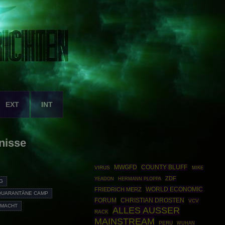
EXT
INT
nisse
MWGFD
COUNTY BLUFF
VIRUS
MIKE
ZDF
HERMANN PLOPPA
YEADON
G
WORLD ECONOMIC
FRIEDRICH MERZ
QUARANTÄNE CAMP
FORUM
CHRISTIAN DROSTEN
VCV
TMACHT
ALLES AUSSER
RACK
MAINSTREAM
PERU
WUHAN