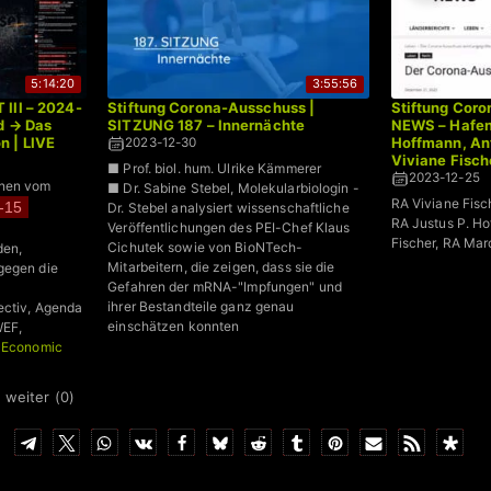
5:14:20
3:55:56
III – 2024-
Stiftung Corona-Ausschuss |
Stiftung Cor
d → Das
SITZUNG 187 – Innernächte
NEWS – Hafen
n | LIVE
Hoffmann, Ant
2023-12-30
Viviane Fisch
■ Prof. biol. hum. Ulrike Kämmerer
2023-12-25
onen vom
■ Dr. Sabine Stebel, Molekularbiologin -
RA Viviane Fisc
-15
Dr. Stebel analysiert wissenschaftliche
RA Justus P. Ho
Veröffentlichungen des PEI-Chef Klaus
Fischer, RA Mar
Cichutek sowie von BioNTech-
den,
Mitarbeitern, die zeigen, dass sie die
gegen die
Gefahren der mRNA-"Impfungen" und
ihrer Bestandteile ganz genau
ectiv, Agenda
einschätzen konnten
WEF,
 Economic
 weiter (
0
)