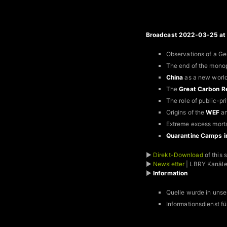
Broadcast 2022-03-25 at 
Observations of a Ge
The end of the monop
China
as a new worl
The
Great Carbon R
The role of public-pr
Origins of the
WEF
a
Extreme excess morta
Quarantine Camps in
►
Direkt-Download
of this
►
Newsletter
| LBRY Kanäl
►
Information
Quelle wurde in unse
Informationsdienst