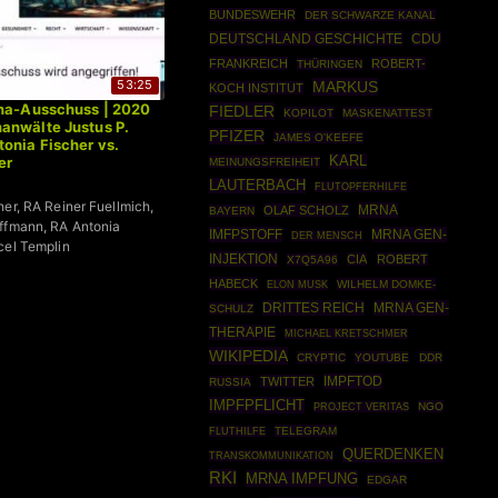
BUNDESWEHR
DER SCHWARZE KANAL
DEUTSCHLAND GESCHICHTE
CDU
FRANKREICH
ROBERT-
THÜRINGEN
53:25
MARKUS
KOCH INSTITUT
ona-Ausschuss | 2020
FIEDLER
KOPILOT
MASKENATTEST
anwälte Justus P.
PFIZER
JAMES O'KEEFE
onia Fischer vs.
KARL
er
MEINUNGSFREIHEIT
LAUTERBACH
FLUTOPFERHILFE
her, RA Reiner Fuellmich,
MRNA
OLAF SCHOLZ
BAYERN
ffmann, RA Antonia
IMFPSTOFF
MRNA GEN-
DER MENSCH
cel Templin
INJEKTION
CIA
ROBERT
X7Q5A96
HABECK
WILHELM DOMKE-
ELON MUSK
DRITTES REICH
MRNA GEN-
SCHULZ
THERAPIE
MICHAEL KRETSCHMER
WIKIPEDIA
CRYPTIC
YOUTUBE
DDR
IMPFTOD
TWITTER
RUSSIA
IMPFPFLICHT
NGO
PROJECT VERITAS
TELEGRAM
FLUTHILFE
QUERDENKEN
TRANSKOMMUNIKATION
RKI
MRNA IMPFUNG
EDGAR