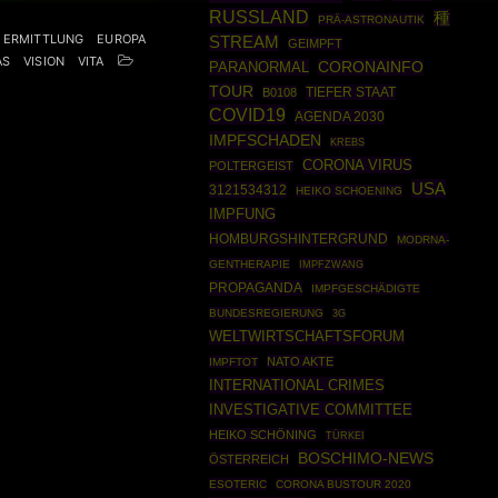
RUSSLAND
種
PRÄ-ASTRONAUTIK
ERMITTLUNG
EUROPA
STREAM
GEIMPFT
AS
VISION
VITA
PARANORMAL
CORONAINFO
TOUR
TIEFER STAAT
B0108
COVID19
AGENDA 2030
IMPFSCHADEN
KREBS
CORONA VIRUS
POLTERGEIST
USA
3121534312
HEIKO SCHOENING
IMPFUNG
HOMBURGSHINTERGRUND
MODRNA-
GENTHERAPIE
IMPFZWANG
PROPAGANDA
IMPFGESCHÄDIGTE
BUNDESREGIERUNG
3G
WELTWIRTSCHAFTSFORUM
NATO AKTE
IMPFTOT
INTERNATIONAL CRIMES
INVESTIGATIVE COMMITTEE
HEIKO SCHÖNING
TÜRKEI
BOSCHIMO-NEWS
ÖSTERREICH
ESOTERIC
CORONA BUSTOUR 2020