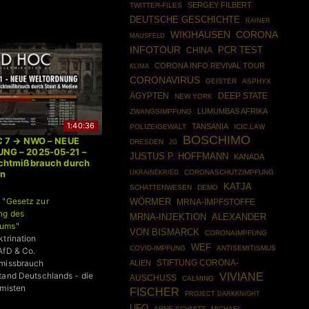
SERGEY FILBERT
TWITTER-FILES
DEUTSCHE GESCHICHTE
RAINER
WIKIHAUSEN
CORONA
MAUSFELD
INFOTOUR
PCR TEST
CHINA
CORONA INFO REVIVAL TOUR
KLIMA
CORONAVIRUS
GEISTER
ASPHYX
ÄGYPTEN
DEEP STATE
NEW YORK
LUMUMBAS AFRIKA
ZWANGSIMPFUNG
1:40:36
TANSANIA
POLIZEIGEWALT
ICIC.LAW
BOSCHIMO
C 7 → NWO – NEUE
DRESDEN
2G
G – 2025-05-21 –
JUSTUS P. HOFFMANN
KANADA
chtmißbrauch durch
UKRAINEKRIEG
CORONASCHUTZIMPFUNG
en
KATJA
SCHATTENWESEN
DEMO
 "
Gesetz zur
WÖRMER
MRNA-IMPFSTOFFE
ng des
MRNA-INJEKTION
ALEXANDER
tums
"
VON BISMARCK
CORONAIMPFUNG
ktrination
WEF
COVID-IMPFUNG
ANTISEMITISMUS
AfD & Co.
STIFTUNG CORONA-
tmissbrauch
ALIEN
tand Deutschlands - die
VIVIANE
AUSCHUSS
CALMING
emisten
FISCHER
PROJECT DARKKNIGHT
UFO
ARNE SCHMITT
MICHAEL