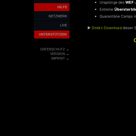
Ursprünge des
WEF
HILFE
Extreme
Übersterbli
Quarantäne Camps in
NETZWERK
LIVE
►
Direkt-Download
dieser 
UNTERSTÜTZEN!
←
DATENSCHUTZ
←
VERSION
←
IMPRINT