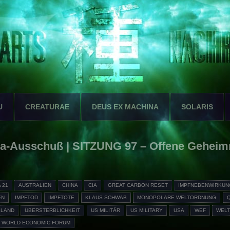
U
CREATURAE
DEUS EX MACHINA
SOLARIS
a-Ausschuß | SITZUNG 97 – Offene Geheim
 21
AUSTRALIEN
CHINA
CIA
GREAT CARBON RESET
IMPFNEBENWIRKUN
EN
IMPFTOD
IMPFTOTE
KLAUS SCHWAB
MONOPOLARE WELTORDNUNG
SLAND
ÜBERSTERBLICHKEIT
US MILITÄR
US MILITARY
USA
WEF
WEL
WORLD ECONOMIC FORUM