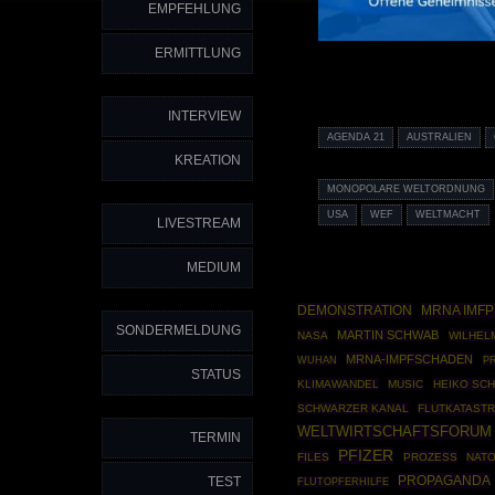
EMPFEHLUNG
ERMITTLUNG
INTERVIEW
AGENDA 21
AUSTRALIEN
KREATION
MONOPOLARE WELTORDNUNG
USA
WEF
WELTMACHT
LIVESTREAM
MEDIUM
DEMONSTRATION
MRNA IMF
SONDERMELDUNG
MARTIN SCHWAB
NASA
WILHEL
MRNA-IMPFSCHADEN
P
WUHAN
STATUS
KLIMAWANDEL
MUSIC
HEIKO SC
SCHWARZER KANAL
FLUTKATAST
WELTWIRTSCHAFTSFORUM
TERMIN
PFIZER
FILES
PROZESS
NAT
PROPAGANDA
TEST
FLUTOPFERHILFE