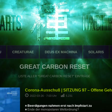
U
CREATURAE
DEUS EX MACHINA
SOLARIS
GREAT CARBON RESET
LISTE ALLER "GREAT CARBON RESET" EINTRÄGE
Corona-Ausschuß | SITZUNG 97 – Offene Geh
2022-03-26 - 7:03 Uhr
5.231
■
Beerdigungen nahmen erst nach Impfstart zu
■ Ende der monopolaren Weltordnung?