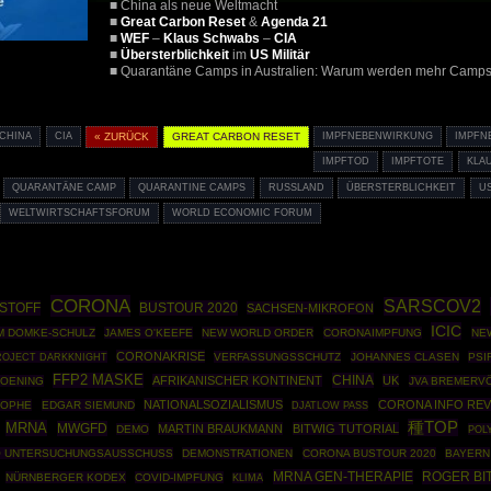
■ China als neue Weltmacht
■
Great Carbon Reset
&
Agenda 21
■
WEF
–
Klaus Schwabs
–
CIA
■
Übersterblichkeit
im
US Militär
■ Quarantäne Camps in Australien: Warum werden mehr Camps
CHINA
CIA
« ZURÜCK
GREAT CARBON RESET
IMPFNEBENWIRKUNG
IMPFN
IMPFTOD
IMPFTOTE
KLA
QUARANTÄNE CAMP
QUARANTINE CAMPS
RUSSLAND
ÜBERSTERBLICHKEIT
US
WELTWIRTSCHAFTSFORUM
WORLD ECONOMIC FORUM
CORONA
SARSCOV2
PSTOFF
BUSTOUR 2020
SACHSEN-MIKROFON
ICIC
M DOMKE-SCHULZ
JAMES O'KEEFE
NEW WORLD ORDER
CORONAIMPFUNG
NE
CORONAKRISE
ROJECT DARKKNIGHT
VERFASSUNGSSCHUTZ
JOHANNES CLASEN
PSI
FFP2 MASKE
CHINA
AFRIKANISCHER KONTINENT
UK
HOENING
JVA BREMERV
NATIONALSOZIALISMUS
CORONA INFO REV
ROPHE
EDGAR SIEMUND
DJATLOW PASS
種TOP
MRNA
MWGFD
MARTIN BRAUKMANN
BITWIG TUTORIAL
DEMO
POL
O UNTERSUCHUNGSAUSSCHUSS
DEMONSTRATIONEN
CORONA BUSTOUR 2020
BAYERN
MRNA GEN-THERAPIE
ROGER BI
NÜRNBERGER KODEX
COVID-IMPFUNG
KLIMA