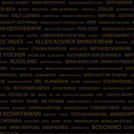
DATENARCHE
MRNA-IMPFSTOFFE
SERGEY FILBERT
DER SCHWARZE KANAL
ZENSUR
DENKEN
GLITCH
BIOWAFFEN
ARNE BURKHARDT
DAGMAR S
TANZANIA
RALF LUDWIG
JUSTUS
ORUM
IMPFUNG
AHRWEILER
TRANSKOMMUNIKATION
WHO
GERICHT GÖTTINGEN
WORLD HEALTH ORGANIZATION
BUNDESREGIERUNG
NA-GENTHERAPIE
PCR-TEST
JOHNSON AND JOH
MRNA GENE THERAPY
CORONAINFO 
CORONA INFO TOUR 2020
CIA
ESOTERIC
GRIPPE
COSMO
ES TAGES
ALLES AUSSER MAINSTREAM
3
LOFI
PLAUEN
IMPFNEBENWIRKUNG
CORONA-PANDEMIE
NOLOGIE
NATO AKTE
RUSSIA
NE FISCHER
IMP
ALEXANDER VON BISMARCK
IM DIALOG
ELON MUSK
RUSSLAND
MARKUS FIEDL
MRNA-INJEKTION
BURG
TWITTER FILES
ZGER
AST
TELEGRAM
MRNA-GENTHERAPEUTIKA
MODRNA-GENTHERAPIE
RELIGION
BERLIN
CHEINUNG
FRANKREICH
MRNA VACCINE DAMAGE
CR
KINDERSCHUTZ
RKI
TIK
PLANDEMIE
INTERNATIONAL
ALIEN
MARKUS HAINTZ
THÜRINGEN
BOSCHIMO-NEWS
0
CDU
BUNDESWEHR
ÖSTERREICH
PARANORMALER ORT
COVID-19
COUNTY BLUFF
FBI
UAP
ARD
MARS
PEI
3G
ERICH VON DAENIKEN
HITLER
ISRAEL
DIE GRÜNEN
AUTIK
NORD STREAM 2
POLY GRID ANLEITUNG
MO
CORONA VIRUS
ADOLF
CORONA IMPFUNG
CHRISTENTUM
-KRIEG
CALMING
 SCHIFFMANN
MASKENPF
STEFAN HOMBURG
IMPFTOT
VIREN
G WODARG
MANIPULATION
BITWIG ANLEITUNG
MÜNCHEN
SERIE
SPUK
WIEN
BOSCHIMO
WIKIHAUSEN
COR
MRNA IMPFUNG
OGIE
GESCHICHTE