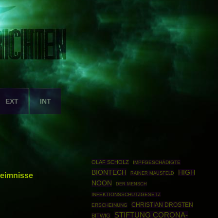
EXT
INT
OLAF SCHOLZ
IMPFGESCHÄDIGTE
BIONTECH
HIGH
RAINER MAUSFELD
eimnisse
NOON
DER MENSCH
INFEKTIONSSCHUTZGESETZ
CHRISTIAN DROSTEN
ERSCHEINUNG
STIFTUNG CORONA-
BITWIG