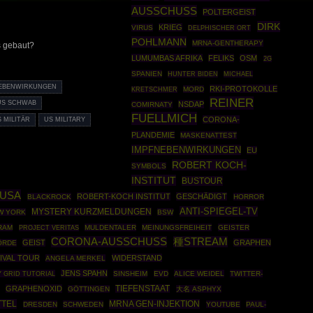
AUSSCHUSS
POLTERGEIST
DIRK
KRIEG
VIRUS
DELPHISCHER ORT
POHLMANN
MRNA-GENTHERAPY
 gebaut?
LUMUMBAS AFRIKA
FELIKS
OSM
2G
SPANIEN
HUNTER BIDEN
MICHAEL
EBENWIRKUNGEN
RKI-PROTOKOLLE
MORD
KRETSCHMER
REINER
US SCHWAB
NSDAP
COMIRNATY
FUELLMICH
CORONA-
 MILITÄR
US MILITARY
PLANDEMIE
MASKENATTEST
IMPFNEBENWIRKUNGEN
EU
ROBERT KOCH-
SYMBOLS
INSTITUT
BUSTOUR
USA
ROBERT-KOCH INSTITUT
GESCHÄDIGT
BLACKROCK
HORROR
ANTI-SPIEGEL-TV
MYSTERY KURZMELDUNGEN
W YORK
BSW
RAM
MULDENTALER
MEINUNGSFREIHEIT
GEISTER
PROJECT VERITAS
CORONA-AUSSCHUSS
種STREAM
GEIST
GRAPHEN
ÖRDE
IVAL TOUR
WIDERSTAND
ANGELA MERKEL
JENS SPAHN
Y GRID TUTORIAL
SINSHEIM
EVD
ALICE WEIDEL
TWITTER-
GRAPHENOXID
TIEFENSTAAT
GÖTTINGEN
大名 ASPHYX
TTEL
MRNA GEN-INJEKTION
DRESDEN
SCHWEDEN
YOUTUBE
PAUL-