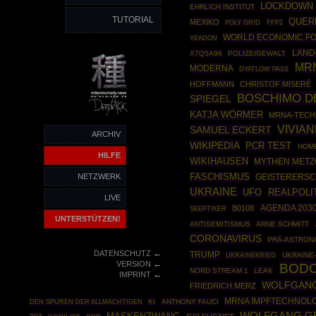
LOCKDOWN
EHRLICH INSTITUT
TUTORIAL
QUER
MEXIKO
POLY GRID
FFP2
WORLD ECONOMIC F
YEADON
LAND
X7Q5A96
POLIZEIGEWALT
MR
MODERNA
DYATLOW PASS
HOFFMANN
CHRISTOF MISERÉ
BOSCHIMO D
SPIEGEL
KATJA WÖRMER
MRNA-TECH
VIVIA
SAMUEL ECKERT
ARCHIV
WIKIPEDIA
PCR TEST
HOM
HILFE
WIKIHAUSEN
MYTHEN MET
NETZWERK
FASCHISMUS
GEISTERERS
UKRAINE
UFO
REALPOLI
LIVE
AGENDA 203
B0108
SKEPTIKER
UNTERSTÜTZEN!
ANTISEMITISMUS
ARNE SCHMITT
CORONAVIRUS
PRÄ-ASTRON
←
DATENSCHUTZ
TRUMP
UKRAINEKRIEG
UKRAINE
←
VERSION
BODO
NORD STREAM 1
LEAK
←
IMPRINT
WOLFGAN
FRIEDRICH MERZ
MRNA IMPFTECHNOL
KI
ANTHONY FAUCI
DEN SPUREN DER ALLMÄCHTIGEN