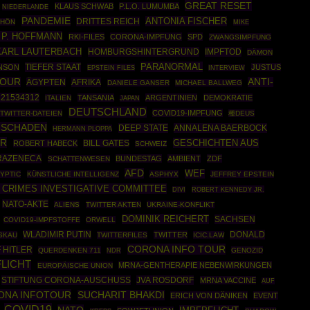
GREAT RESET
KLAUS SCHWAB
P.L.O. LUMUMBA
NIEDERLANDE
PANDEMIE
ANTONIA FISCHER
DRITTES REICH
CHÖN
MIKE
 P. HOFFMANN
RKI-FILES
CORONA-IMPFUNG
SPD
ZWANGSIMPFUNG
KARL LAUTERBACH
HOMBURGSHINTERGRUND
IMPFTOD
DÄMON
PARANORMAL
TIEFER STAAT
NSON
JUSTUS
EPSTEIN FILES
INTERVIEW
TOUR
ANTI-
ÄGYPTEN
AFRIKA
DANIELE GANSER
MICHAEL BALLWEG
121534312
TANSANIA
ARGENTINIEN
DEMOKRATIE
ITALIEN
JAPAN
DEUTSCHLAND
COVID19-IMPFUNG
TWITTER-DATEIEN
種DEUS
FSCHADEN
DEEP STATE
ANNALENA BAERBOCK
HERMANN PLOPPA
ER
GESCHICHTEN AUS
ROBERT HABECK
BILL GATES
SCHWEIZ
RAZENECA
BUNDESTAG
AMBIENT
ZDF
SCHATTENWESEN
AFD
WEF
YPTIC
KÜNSTLICHE INTELLIGENZ
ASPHYX
JEFFREY EPSTEIN
 CRIMES INVESTIGATIVE COMMITTEE
ROBERT KENNEDY JR.
DIVI
NATO-AKTE
ALIENS
TWITTER AKTEN
UKRAINE-KONFLIKT
DOMINIK REICHERT
SACHSEN
COVID19-IMPFSTOFFE
ORWELL
WLADIMIR PUTIN
DONALD
TWITTER
SKAU
TWITTERFILES
ICIC.LAW
CORONA INFO TOUR
 HITLER
QUERDENKEN 711
GENOZID
NDR
LICHT
MRNA-GENTHERAPIE NEBENWIRKUNGEN
EUROPÄISCHE UNION
STIFTUNG CORONA-AUSCHUSS
JVA ROSDORF
MRNA VACCINE
AUF
ONA INFOTOUR
SUCHARIT BHAKDI
ERICH VON DÄNIKEN
EVENT
COVID19