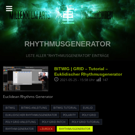
RHYTHMUSGENERATOR
LISTE ALLER "RHYTHMUSGENERATOR" EINTRÄGE
BITWIG | GRID – Tutorial –
Euklidischer Rhythmusgenerator
2021-05-25 - 15:58 Uhr
147
Euclidean Rhythms Generator
BITWIG
BITWIG ANLEITUNG
BITWIG TUTORIAL
EUKLID
EUKLIDISCHER RHYTHMUSGENERATOR
POLARITY
POLY GRID
POLY GRID ANLEITUNG
POLY GRID PATCH
POLY GRID TUTORIAL
RHYTHM GENERATOR
« ZURÜCK
RHYTHMUSGENERATOR