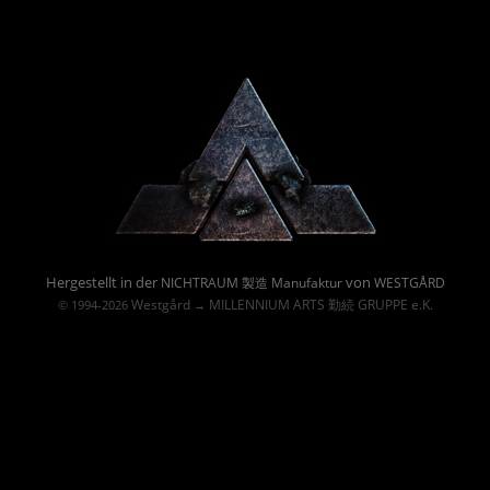
Powered By :
Hergestellt in der
von
NICHTRAUM 製造 Manufaktur
WESTGÅRD
Westgård
MILLENNIUM ARTS 勤続 GRUPPE e.K.
© 1994-2026
→