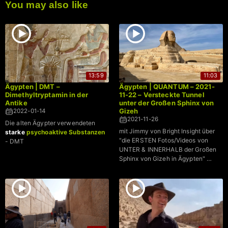
You may also like
13:59
11:03
Ägypten | DMT –
Ägypten | QUANTUM – 2021-
Dimethyltryptamin in der
11-22 – Versteckte Tunnel
Antike
unter der Großen Sphinx von
Gizeh
2022-01-14
2021-11-26
Die alten Ägypter verwendeten
mit Jimmy von Bright Insight über
starke
psychoaktive Substanzen
"die ERSTEN Fotos/Videos von
- DMT
UNTER & INNERHALB der Großen
Sphinx von Gizeh in Ägypten" …