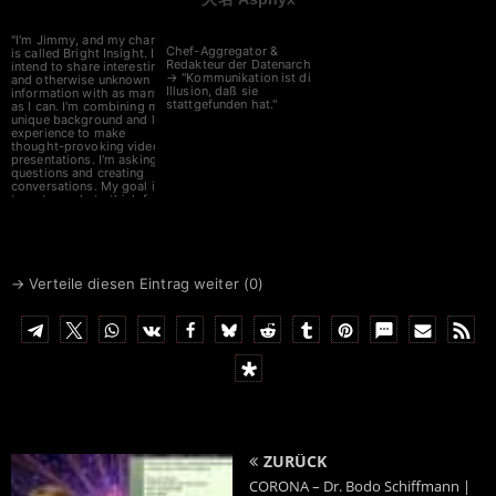
"I'm Jimmy, and my channel
Chef-Aggregator &
is called Bright Insight. I
Redakteur der Datenarche
intend to share interesting,
→ "Kommunikation ist die
and otherwise unknown
Illusion, daß sie
information with as many
stattgefunden hat."
as I can. I'm combining my
unique background and life
experience to make
thought-provoking video
presentations. I'm asking
questions and creating
conversations. My goal is
to get people to think for
themselves. The truth is
found with an open mind,
and the truth is stranger
than fiction."
→ Verteile diesen Eintrag weiter (
0
)
ZURÜCK
CORONA – Dr. Bodo Schiffmann |