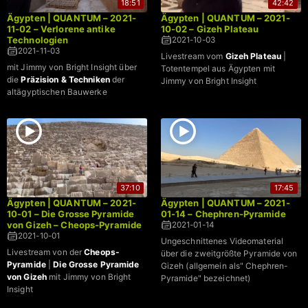
18:51
42:42
Ägypten | QUANTUM – 2021-
Ägypten | QUANTUM – 2021-
11-02 – Verlorene antike
10-02 – Gizeh Plateau
Technologien
2021-10-03
2021-11-03
Livestream vom
Gizeh Plateau
|
mit Jimmy von Bright Insight über
Totentempel aus Ägypten mit
die
Präzision & Techniken
der
Jimmy von Bright Insight
altägyptischen Bauwerke
37:10
17:45
Ägypten | QUANTUM – 2021-
Ägypten | QUANTUM – 2021-
10-01 – Die Grosse Pyramide
01-14 – Chephren-Pyramide
von Gizeh – Cheops-Pyramide
2021-01-14
2021-10-01
Ungeschnittenes Videomaterial
Livestream von der
Cheops-
über die zweitgrößte Pyramide von
Pyramide
|
Die Grosse Pyramide
Gizeh (allgemein als" Chephren-
von Gizeh
mit Jimmy von Bright
Pyramide" bezeichnet)
Insight