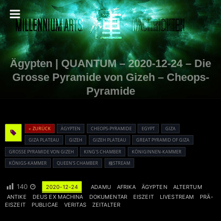
Ägypten | QUANTUM – 2020-12-24 – Die
Grosse Pyramide von Gizeh – Cheops-
Pyramide
« ZURÜCK
ÄGYPTEN
CHEOPS-PYRAMIDE
EGYPT
GIZA
GIZA PLATEAU
GIZEH
GIZEH PLATEAU
GREAT PYRAMID OF GIZA
GROSSE PYRAMIDE VON GIZEH
KING'S CHAMBER
KÖNIGINNEN-KAMMER
KÖNIGS-KAMMER
QUEEN'S CHAMBER
種STREAM
140
2020-12-24
ADAMU
AFRIKA
ÄGYPTEN
ALTERTUM
ANTIKE
DEUS EX MACHINA
DOKUMENTAR
EISZEIT
LIVESTREAM
PRÄ-
EISZEIT
PUBLICAE
VERITAS
ZEITALTER