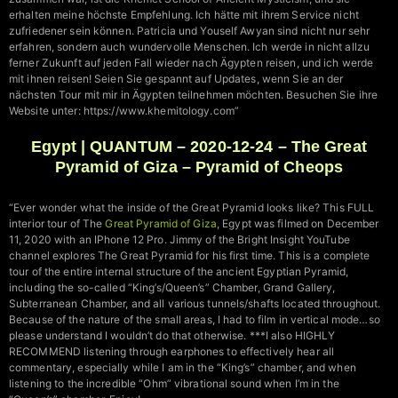
erhalten meine höchste Empfehlung. Ich hätte mit ihrem Service nicht
zufriedener sein können. Patricia und Youself Awyan sind nicht nur sehr
erfahren, sondern auch wundervolle Menschen. Ich werde in nicht allzu
ferner Zukunft auf jeden Fall wieder nach Ägypten reisen, und ich werde
mit ihnen reisen! Seien Sie gespannt auf Updates, wenn Sie an der
nächsten Tour mit mir in Ägypten teilnehmen möchten. Besuchen Sie ihre
Website unter: https://www.khemitology.com”
Egypt | QUANTUM – 2020-12-24 – The Great
Pyramid of Giza – Pyramid of Cheops
“Ever wonder what the inside of the Great Pyramid looks like? This FULL
interior tour of The
Great Pyramid of Giza
, Egypt was filmed on December
11, 2020 with an IPhone 12 Pro. Jimmy of the Bright Insight YouTube
channel explores The Great Pyramid for his first time. This is a complete
tour of the entire internal structure of the ancient Egyptian Pyramid,
including the so-called “King’s/Queen’s” Chamber, Grand Gallery,
Subterranean Chamber, and all various tunnels/shafts located throughout.
Because of the nature of the small areas, I had to film in vertical mode…so
please understand I wouldn’t do that otherwise. ***I also HIGHLY
RECOMMEND listening through earphones to effectively hear all
commentary, especially while I am in the “King’s” chamber, and when
listening to the incredible “Ohm” vibrational sound when I’m in the