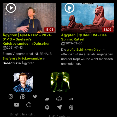
18:08
33:03
Ägypten | QUANTUM – 2021-
Ägypten | QUANTUM – Das
01-13 – Sneferu’s
Sphinx Rätsel
Knickpyramide in Dahschur
2019-03-30
2021-01-13
Die
große Sphinx von Gizeh
-
Erstes Videomaterial INNERHALB
offenbar ist sie älter als angegeben
Sneferu's Knickpyramide
in
und der Kopf wurde wohl mehrfach
Dahschur
in Ägypten
ummodelliert.
Bright Insight
大名 Asphyx