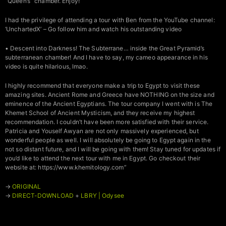
“Queen’s” chamber. Enjoy!
I had the privilege of attending a tour with Ben from the YouTube channel:
‘UnchartedX’ – Go follow him and watch his outstanding video
• Descent into Darkness! The Subterrane… inside the Great Pyramid’s
subterranean chamber! And I have to say, my cameo appearance in his
video is quite hilarious, lmao.
I highly recommend that everyone make a trip to Egypt to visit these
amazing sites. Ancient Rome and Greece have NOTHING on the size and
eminence of the Ancient Egyptians. The tour company I went with is The
Khemet School of Ancient Mysticism, and they receive my highest
recommendation. I couldn’t have been more satisfied with their service.
Patricia and Youself Awyan are not only massively experienced, but
wonderful people as well. I will absolutely be going to Egypt again in the
not so distant future, and I will be going with them! Stay tuned for updates if
you’d like to attend the next tour with me in Egypt. Go checkout their
website at: https://www.khemitology.com”
→
ORIGINAL
→
DIRECT-DOWNLOAD
+
LBRY | Odysee