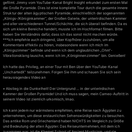
gefilmt. Jimmy vom YouTube-Kanal Bright Insight erkundet zum ersten Mal
die Große Pyramide. Dies ist eine komplette Tour durch die gesamte innere
Struktur der alten ägyptischen Pyramide, einschließlich der sogenannten
„Königs-/Königinkammer“, der Großen Galerie, der unterirdischen Kammer
und aller verschiedenen Tunnel/Schächte, die sich überall befinden. Da es
sich um kleine Bereiche handelt, musste ich im Hochformat filmen. Bitte
haben Sie Verständnis dafür, dass ich das sonst nicht machen würde.
***Ich empfehle auch dringend, über Kopfhörer zuzuhören, um alle
Kommentare effektiv zu hören, insbesondere wenn ich mich im
„Königszimmer“ befinde und wenn ich dem unglaublichen „Ohm“-
Vibrationsklang lausche, wenn ich im „Königinnenzimmer“ bin. Genießen!
Ich hatte das Privileg, an einer Tour mit Ben über den YouTube-Kanal
„UnchartedX“ teilzunehmen. Folgen Sie ihm und schauen Sie sich sein
herausragendes Video an
• Abstieg in die Dunkelheit! Der Untergrund … in der unterirdischen
Kammer der Großen Pyramide! Und ich muss sagen, mein Cameo-Auftritt in
seinem Video ist ziemlich urkomisch, lmao.
Ich kann jedem nur wärmstens empfehlen, eine Reise nach Ägypten zu
unternehmen, um diese erstaunlichen Sehenswürdigkeiten zu besuchen.
Das antike Rom und Griechenland haben NICHTS im Vergleich zu Größe
und Bedeutung der alten Ägypter. Das Reiseunternehmen, mit dem ich
zusammen war, ist die Khemet School of Ancient Mysticism, und sie