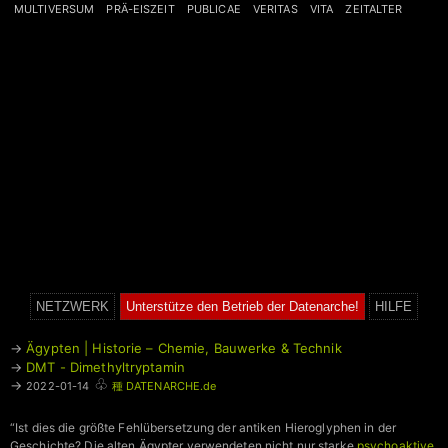
MULTIVERSUM
PRÄ-EISZEIT
PUBLICAE
VERITAS
VITA
ZEITALTER
NETZWERK
Unterstütze den Betrieb der Datenarche!
HILFE
→
Ägypten | Historie – Chemie, Bauwerke & Technik
→
DMT - Dimethyltryptamin
♧
→
2022-01-14
種 DATENARCHE.de
“Ist dies die größte Fehlübersetzung der antiken Hieroglyphen in der
Geschichte? Die alten Ägypter verwendeten nicht nur starke
psychoaktive