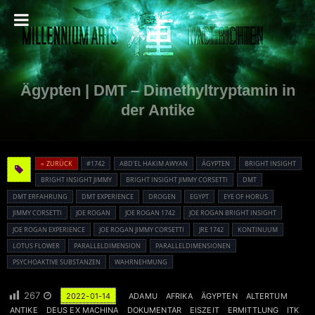
Ägypten | DMT – Dimethyltryptamin in
der Antike
« ZURÜCK
#1742
ABD'EL HAKIM AWYAN
ÄGYPTEN
BRIGHT INSIGHT
BRIGHT INSIGHT JIMMY
BRIGHT INSIGHT JIMMY CORSETTI
DMT
DMT ERFAHRUNG
DMT EXPERIENCE
DROGEN
EGYPT
EYE OF HORUS
JIMMY CORSETTI
JOE ROGAN
JOE ROGAN 1742
JOE ROGAN BRIGHT INSIGHT
JOE ROGAN EXPERIENCE
JOE ROGAN JIMMY CORSETTI
JRE 1742
KONTINUUM
LOTUS FLOWER
PARALLELDIMENSION
PARALLELDIMENSIONEN
PSYCHOAKTIVE SUBSTANZEN
WAHRNEHMUNG
267
2022-01-14
ADAMU
AFRIKA
ÄGYPTEN
ALTERTUM
ANTIKE
DEUS EX MACHINA
DOKUMENTAR
EISZEIT
ERMITTLUNG
ITK