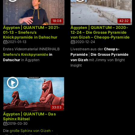
18:08
42:32
Ägypten | QUANTUM – 2021-
Ägypten | QUANTUM – 2020-
01-13 – Sneferu’s
12-24 – Die Grosse Pyramide
Knickpyramide in Dahschur
von Gizeh – Cheops-Pyramide
2021-01-13
2020-12-24
Erstes Videomaterial INNERHALB
Livestream aus der
Cheops-
Sneferu's Knickpyramide
in
Pyramide
|
Die Grosse Pyramide
Dahschur
in Ägypten
von Gizeh
mit Jimmy von Bright
Insight
33:03
Ägypten | QUANTUM – Das
Sphinx Rätsel
2019-03-30
Die
große Sphinx von Gizeh
-