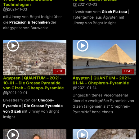
Technologien
2021-10-03
2021-11-03
Livestream vom
Gizeh Plateau
|
mit Jimmy von Bright Insight über
Totentempel aus Ägypten mit
die
Präzision & Techniken
der
Jimmy von Bright Insight
altägyptischen Bauwerke
37:10
17:45
Ägypten | QUANTUM – 2021-
Ägypten | QUANTUM – 2021-
10-01 – Die Grosse Pyramide
01-14 – Chephren-Pyramide
von Gizeh – Cheops-Pyramide
2021-01-14
2021-10-01
Ungeschnittenes Videomaterial
Livestream von der
Cheops-
über die zweitgrößte Pyramide von
Pyramide
|
Die Grosse Pyramide
Gizeh (allgemein als" Chephren-
von Gizeh
mit Jimmy von Bright
Pyramide" bezeichnet)
Insight