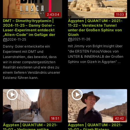
2:43:04
11:03
DMT – Dimethyltryptamin |
Ägypten | QUANTUM – 2021-
2024-11-25 – Danny Goler –
11-22 – Versteckte Tunnel
Laser-Experiment entdeckt
unter der Großen Sphinx von
„Alien-Code“ im Gefüge der
Gizeh
Realität
2021-11-26
2024-11-25
mit Jimmy von Bright Insight über
Danny Goler entwickelte ein
"die ERSTEN Fotos/Videos von
Experiment mit DMT und
UNTER & INNERHALB der Großen
Laserstrahlen, das beweist, dass
Sphinx von Gizeh in Ägypten" …
wir in einer computergestützten
Realität existieren und wie dies zu
einem tieferen Verständnis unserer
Existenz führen kann.
18:51
42:42
Ägypten | QUANTUM – 2021-
Ägypten | QUANTUM – 2021-
11-02 – Verlorene antike
10-02 – Gizeh Plateau