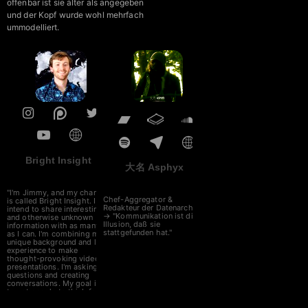
offenbar ist sie älter als angegeben
und der Kopf wurde wohl mehrfach
ummodelliert.
Bright Insight
大名 Asphyx
"I'm Jimmy, and my channel
Chef-Aggregator &
is called Bright Insight. I
Redakteur der Datenarche
intend to share interesting,
→ "Kommunikation ist die
and otherwise unknown
Illusion, daß sie
information with as many
stattgefunden hat."
as I can. I'm combining my
unique background and life
experience to make
thought-provoking video
presentations. I'm asking
questions and creating
conversations. My goal is
to get people to think for
themselves. The truth is
found with an open mind,