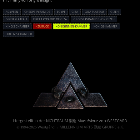
mit Jimmy von Bright Insight
ÄGYPTEN
CHEOPS-PYRAMIDE
EGYPT
GIZA
GIZA PLATEAU
GIZEH
GIZEH PLATEAU
GREAT PYRAMID OF GIZA
GROSSE PYRAMIDE VON GIZEH
KING'S CHAMBER
« ZURÜCK
KÖNIGINNEN-KAMMER
KÖNIGS-KAMMER
QUEEN'S CHAMBER
Powered By :
Hergestellt in der
von
NICHTRAUM 製造 Manufaktur
WESTGÅRD
Westgård
MILLENNIUM ARTS 勤続 GRUPPE e.K.
© 1994-2026
→