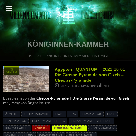
KÖNIGINNEN-KAMMER
LISTE ALLER "KÖNIGINNEN-KAMMER" EINTRÄGE
Ägypten | QUANTUM – 2021-10-01 –
種
STREAM
Die Grosse Pyramide von Gizeh –
Cheops-Pyramide
2021-10-01 - 14:54 Uhr
200
Livestream von der
Cheops-Pyramide
|
Die Grosse Pyramide von Gizeh
mit Jimmy von Bright Insight
ÄGYPTEN
CHEOPS-PYRAMIDE
EGYPT
GIZA
GIZA PLATEAU
GIZEH
GIZEH PLATEAU
GREAT PYRAMID OF GIZA
GROSSE PYRAMIDE VON GIZEH
KING'S CHAMBER
« ZURÜCK
KÖNIGINNEN-KAMMER
KÖNIGS-KAMMER
PYRAMID OF CHEOPS
PYRAMID OF GIZA
QUEEN'S CHAMBER