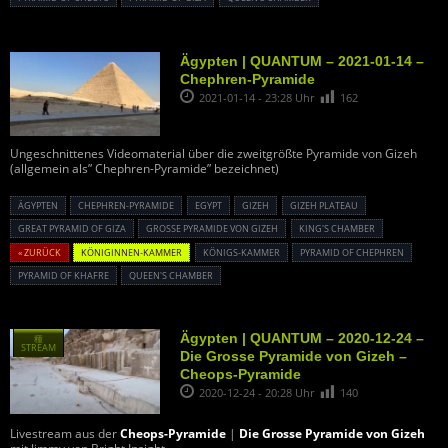
Ägypten | QUANTUM – 2021-01-14 –
Chephren-Pyramide
2021-01-14 - 23:28 Uhr
162
Ungeschnittenes Videomaterial über die zweitgrößte Pyramide von Gizeh
(allgemein als” Chephren-Pyramide” bezeichnet)
ÄGYPTEN
CHEPHREN-PYRAMIDE
EGYPT
GIZEH
GIZEH PLATEAU
GREAT PYRAMID OF GIZA
GROSSE PYRAMIDE VON GIZEH
KING'S CHAMBER
« ZURÜCK
KÖNIGINNEN-KAMMER
KÖNIGS-KAMMER
PYRAMID OF CHEPHREN
PYRAMID OF KHAFRE
QUEEN'S CHAMBER
Ägypten | QUANTUM – 2020-12-24 –
種
STREAM
Die Grosse Pyramide von Gizeh –
Cheops-Pyramide
2020-12-24 - 20:28 Uhr
140
Livestream aus der
Cheops-Pyramide
|
Die Grosse Pyramide von Gizeh